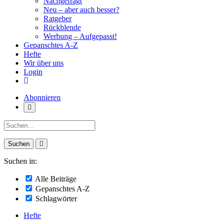
Nachgefragt
Neu – aber auch besser?
Ratgeber
Rückblende
Werbung – Aufgepasst!
Gepanschtes A-Z
Hefte
Wir über uns
Login
Abonnieren
Suche:
Suchen in:
Alle Beiträge
Gepanschtes A-Z
Schlagwörter
Hefte