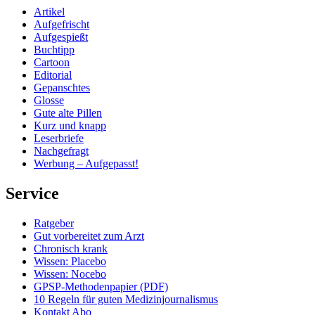
Artikel
Aufgefrischt
Aufgespießt
Buchtipp
Cartoon
Editorial
Gepanschtes
Glosse
Gute alte Pillen
Kurz und knapp
Leserbriefe
Nachgefragt
Werbung – Aufgepasst!
Service
Ratgeber
Gut vorbereitet zum Arzt
Chronisch krank
Wissen: Placebo
Wissen: Nocebo
GPSP-Methodenpapier (PDF)
10 Regeln für guten Medizinjournalismus
Kontakt Abo