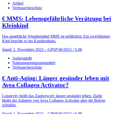
Artikel
Verbraucherschutz
€
MMS: Lebensgefährliche Verätzung bei
Kleinkind
Das angebliche Wundermittel MMS ist gefährlich: Ein zweijähriges
Kind brachte es ins Krankenhaus.
Stand: 1. November 2023
– GPSP 06/2023 / S.08
Aufgespießt
Nahrungsergänzungsmittel
Verbraucherschutz
€
Anti-Aging: Länger gesünder leben mit
Avea Collagen Activator?
Longevity heißt das Zauberwort: länger gesünder leben. Dafür
bleibt der Anbieter von Avea Collagen Activator aber die Belege
schuldig.
Stand: 1. November 2023
– GPSP 06/2023 / S.09