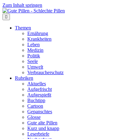
Zum Inhalt springen
Themen
Ernährung
Krankheiten
Leben
Medizin
Politik
Seele
Umwelt
Verbraucherschutz
Rubriken
Aktuelles
Aufgefrischt
Aufgespießt
Buchtipp
Cartoon
Gepanschtes
Glosse
Gute alte Pillen
Kurz und knapp
Leserbriefe