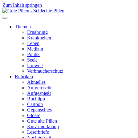
Zum Inhalt springen
Themen
Ernährung
Krankheiten
Leben
Medizin
Politik
Seele
Umwelt
Verbraucherschutz
Rubriken
Aktuelles
Aufgefrischt
Aufgespießt
Buchtipp
Cartoon
Gepanschtes
Glosse
Gute alte Pillen
Kurz und knapp
Leserbriefe
Nachgefragt