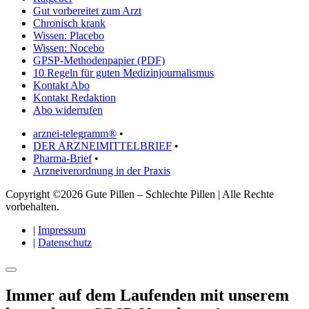
Gut vorbereitet zum Arzt
Chronisch krank
Wissen: Placebo
Wissen: Nocebo
GPSP-Methodenpapier (PDF)
10 Regeln für guten Medizinjournalismus
Kontakt Abo
Kontakt Redaktion
Abo widerrufen
arznei-telegramm®
•
DER ARZNEIMITTELBRIEF
•
Pharma-Brief
•
Arzneiverordnung in der Praxis
Copyright ©2026 Gute Pillen – Schlechte Pillen | Alle Rechte
vorbehalten.
|
Impressum
|
Datenschutz
Immer auf dem Laufenden mit unserem