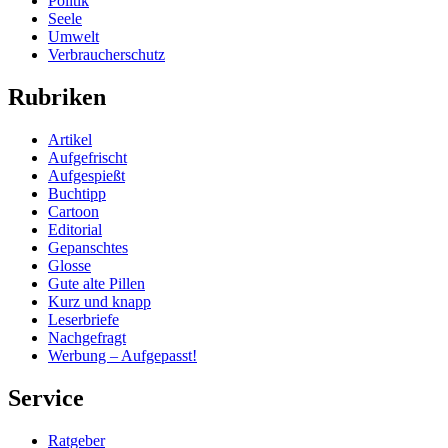
Politik
Seele
Umwelt
Verbraucherschutz
Rubriken
Artikel
Aufgefrischt
Aufgespießt
Buchtipp
Cartoon
Editorial
Gepanschtes
Glosse
Gute alte Pillen
Kurz und knapp
Leserbriefe
Nachgefragt
Werbung – Aufgepasst!
Service
Ratgeber