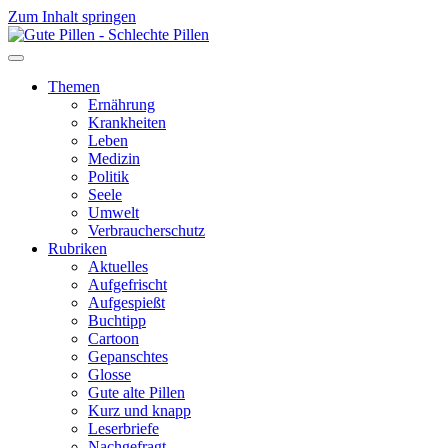
Zum Inhalt springen
Themen
Ernährung
Krankheiten
Leben
Medizin
Politik
Seele
Umwelt
Verbraucherschutz
Rubriken
Aktuelles
Aufgefrischt
Aufgespießt
Buchtipp
Cartoon
Gepanschtes
Glosse
Gute alte Pillen
Kurz und knapp
Leserbriefe
Nachgefragt