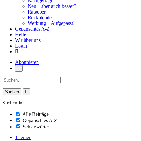
Nachgefragt
Neu – aber auch besser?
Ratgeber
Rückblende
Werbung – Aufgepasst!
Gepanschtes A-Z
Hefte
Wir über uns
Login
Abonnieren
Suche:
Suchen in:
Alle Beiträge
Gepanschtes A-Z
Schlagwörter
Themen