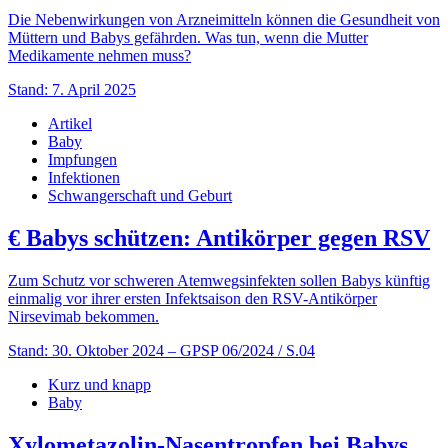
Die Nebenwirkungen von Arzneimitteln können die Gesundheit von
Müttern und Babys gefährden. Was tun, wenn die Mutter
Medikamente nehmen muss?
Stand: 7. April 2025
Artikel
Baby
Impfungen
Infektionen
Schwangerschaft und Geburt
€
Babys schützen: Antikörper gegen RSV
Zum Schutz vor schweren Atemwegsinfekten sollen Babys künftig
einmalig vor ihrer ersten Infektsaison den RSV-Antikörper
Nirsevimab bekommen.
Stand: 30. Oktober 2024
– GPSP 06/2024 / S.04
Kurz und knapp
Baby
Xylometazolin-Nasentropfen bei Babys