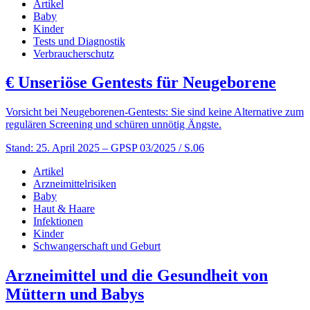
Artikel
Baby
Kinder
Tests und Diagnostik
Verbraucherschutz
€
Unseriöse Gentests für Neugeborene
Vorsicht bei Neugeborenen-Gentests: Sie sind keine Alternative zum
regulären Screening und schüren unnötig Ängste.
Stand: 25. April 2025
– GPSP 03/2025 / S.06
Artikel
Arzneimittelrisiken
Baby
Haut & Haare
Infektionen
Kinder
Schwangerschaft und Geburt
Arzneimittel und die Gesundheit von
Müttern und Babys