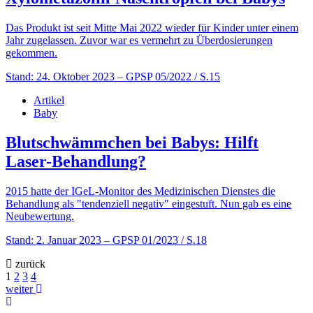
Das Produkt ist seit Mitte Mai 2022 wieder für Kinder unter einem
Jahr zugelassen. Zuvor war es vermehrt zu Überdosierungen
gekommen.
Stand: 24. Oktober 2023
– GPSP 05/2022 / S.15
Artikel
Baby
Blutschwämmchen bei Babys: Hilft
Laser-Behandlung?
2015 hatte der IGeL-Monitor des Medizinischen Dienstes die
Behandlung als "tendenziell negativ" eingestuft. Nun gab es eine
Neubewertung.
Stand: 2. Januar 2023
– GPSP 01/2023 / S.18
zurück
1
2
3
4
weiter