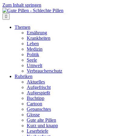
Zum Inhalt springen
Themen
Ernährung
Krankheiten
Leben
Medizin
Politik
Seele
Umwelt
Verbraucherschutz
Rubriken
Aktuelles
Aufgefrischt
Aufgespießt
Buchtipp
Cartoon
Gepanschtes
Glosse
Gute alte Pillen
Kurz und knapp
Leserbriefe