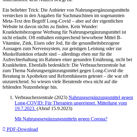
Ein beliebter Trick: Die Anbieter von Nahrungsergänzungsmitteln
verstecken in den Angaben für Suchmaschinen im sogenannten
Meta-Text den Begriff Long-Covid – aber auf der eigentlichen
Website ist davon nichts zu finden. Kein Wunder:
Krankheitsbezogene Werbung für Nahrungsergänzungsmittel ist
nicht erlaubt. Oft enthalten entsprechend beworbene Mittel B-
Vitamine, Zink, Eisen oder Jod, für die gesundheitsbezogene
Aussagen zum Nervensystem, zur geistigen Leistung oder zur
Muskelfunktion erlaubt sind – allerdings eben nur für die
Aufrechterhaltung im Rahmen einer gesunden Ernährung, nicht bei
Krankheiten. Ebenfalls bedenklich: Die Verbraucherzentrale hat
zum Thema Nahrungsergänzungsmittel gegen Long-Covid die
Beratung in Apotheken und Reformhäusern getestet – die war oft
unzureichend. So wiesen viele Beratende etwa nicht auf die
fehlenden Nutzenbelege hin.
Verbraucherzentrale (2023)
Nahrungsergänzungsmittel gegen
Long-COVID: Für Therapien ungeeignet. Mitteilung vom
19.7.2023.
(Abruf 15.9.2023)
Mit Nahrungsergänzungsmitteln gegen Corona?
PDF-Download