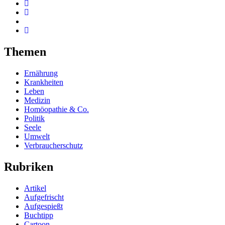
Themen
Ernährung
Krankheiten
Leben
Medizin
Homöopathie & Co.
Politik
Seele
Umwelt
Verbraucherschutz
Rubriken
Artikel
Aufgefrischt
Aufgespießt
Buchtipp
Cartoon