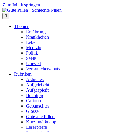
Zum Inhalt springen
Themen
Ernährung
Krankheiten
Leben
Medizin
Politik
Seele
Umwelt
Verbraucherschutz
Rubriken
Aktuelles
Aufgefrischt
Aufgespießt
Buchtipp
Cartoon
Gepanschtes
Glosse
Gute alte Pillen
Kurz und knapp
Leserbriefe