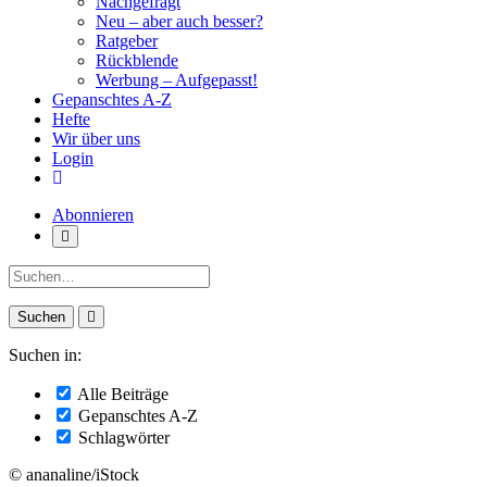
Nachgefragt
Neu – aber auch besser?
Ratgeber
Rückblende
Werbung – Aufgepasst!
Gepanschtes A-Z
Hefte
Wir über uns
Login
Abonnieren
Suche:
Suchen in:
Alle Beiträge
Gepanschtes A-Z
Schlagwörter
© ananaline/iStock