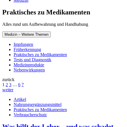
Medizin
Praktisches zu Medikamenten
Alles rund um Aufbewahrung und Handhabung
Medizin – Weitere Themen
Impfungen
Früherkennung
Praktisches zu Medikamenten
Tests und Diagnostik
Medizinprodukte
Nebenwirkungen
zurück
1
2
3
…
6
7
weiter
Artikel
Nahrungsergänzungsmittel
Praktisches zu Medikamenten
Verbraucherschutz
Was hilft der Leber – und was schadet