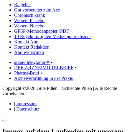
Ratgeber
Gut vorbereitet zum Arzt
Chronisch krank
Wissen: Placebo
Wissen: Nocebo
GPSP-Methodenpapier (PDF)
10 Regeln für guten Medizinjournalismus
Kontakt Abo
Kontakt Redaktion
Abo widerrufen
arznei-telegramm®
•
DER ARZNEIMITTELBRIEF
•
Pharma-Brief
•
Arzneiverordnung in der Praxis
Copyright ©2026 Gute Pillen – Schlechte Pillen | Alle Rechte
vorbehalten.
|
Impressum
|
Datenschutz
Immer auf dem Laufenden mit unserem