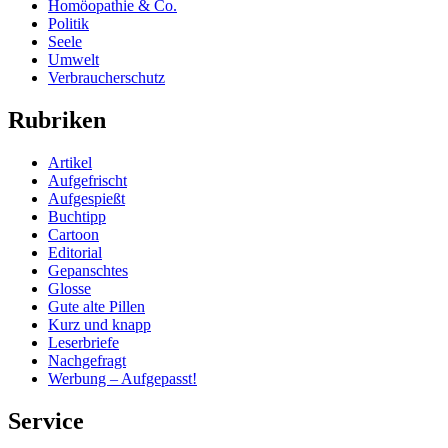
Homöopathie & Co.
Politik
Seele
Umwelt
Verbraucherschutz
Rubriken
Artikel
Aufgefrischt
Aufgespießt
Buchtipp
Cartoon
Editorial
Gepanschtes
Glosse
Gute alte Pillen
Kurz und knapp
Leserbriefe
Nachgefragt
Werbung – Aufgepasst!
Service