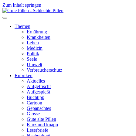
Zum Inhalt springen
Themen
Ernährung
Krankheiten
Leben
Medizin
Politik
Seele
Umwelt
Verbraucherschutz
Rubriken
Aktuelles
Aufgefrischt
Aufgespießt
Buchtipp
Cartoon
Gepanschtes
Glosse
Gute alte Pillen
Kurz und knapp
Leserbriefe
Nachgefragt