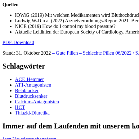
Quellen
IQWiG (2019) Mit welchen Medikamenten wird Bluthochdruck
Ludwig W-D u.a. (2022) Arzneiverordnungs-Report 2021. Berl
NICE (2019) How do I control my blood pressure?
Aktuelle Leitlinien der European Society of Cardiology, Ameri
PDF-Download
Stand: 31. Oktober 2022
– Gute Pillen – Schlechte Pillen 06/2022 / S
Schlagwörter
ACE-Hemmer
AT1-Antagonisten
Betablocker
Blutdrucksenker
Calcium-Antagonisten
HCT
Thiazid-Diuretika
Immer auf dem Laufenden mit unserem
ko