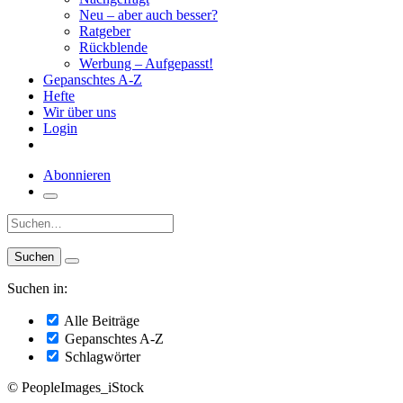
Neu – aber auch besser?
Ratgeber
Rückblende
Werbung – Aufgepasst!
Gepanschtes A-Z
Hefte
Wir über uns
Login
Abonnieren
Suche:
Suchen in:
Alle Beiträge
Gepanschtes A-Z
Schlagwörter
© PeopleImages_iStock