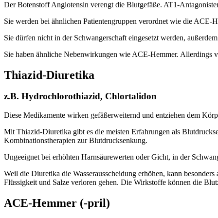
Der Botenstoff Angiotensin verengt die Blutgefäße. AT1-Antagonist
Sie werden bei ähnlichen Patien­tengruppen verordnet wie die AC
Sie dürfen nicht in der Schwangerschaft eingesetzt werden, außerdem
Sie haben ähnliche Nebenwirkungen wie ACE-Hemmer. Allerdings ver
Thiazid-Diuretika
z.B. Hydrochlorothiazid, Chlortalidon
Diese Medikamente wirken gefäßerweiternd und entziehen dem Körpe
Mit Thiazid-Diuretika gibt es die meisten Erfahrungen als Blutdrucks
Kombinationstherapien zur Blutdrucksenkung.
Ungeeignet bei erhöhten Harnsäurewerten oder Gicht, in der Schwange
Weil die Diuretika die Wasserausscheidung erhöhen, kann besonders 
Flüssigkeit und Salze verloren gehen. Die Wirkstoffe können die Blut
ACE-Hemmer (-pril)