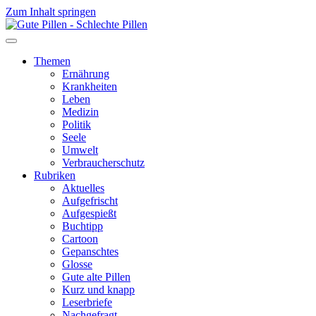
Zum Inhalt springen
Themen
Ernährung
Krankheiten
Leben
Medizin
Politik
Seele
Umwelt
Verbraucherschutz
Rubriken
Aktuelles
Aufgefrischt
Aufgespießt
Buchtipp
Cartoon
Gepanschtes
Glosse
Gute alte Pillen
Kurz und knapp
Leserbriefe
Nachgefragt