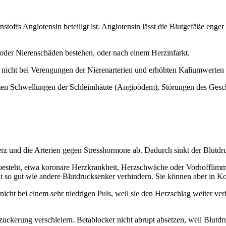
offs Angiotensin beteiligt ist. Angiotensin lässt die Blutgefäße eng
 oder Nierenschäden bestehen, oder nach einem Herzinfarkt.
 nicht bei Verengungen der Nierenarterien und erhöhten Kaliumwerten 
mmen Schwellungen der Schleimhäute (Angioödem), Störungen des Ges
rz und die Arterien gegen Stresshormone ab. Dadurch sinkt der Blutdr
besteht, etwa koronare Herzkrankheit, Herzschwäche oder Vorhofflimme
cht so gut wie andere Blutdrucksenker verhindern. Sie können aber in 
ht bei einem sehr niedrigen Puls, weil sie den Herzschlag weiter verl
zuckerung verschleiern. Betablocker nicht abrupt absetzen, weil Blutdr