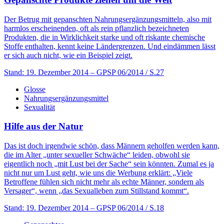
Der Betrug mit gepanschten Nahrungsergänzungsmitteln, also mit
harmlos erscheinenden, oft als rein pflanzlich bezeichneten
Produkten, die in Wirklichkeit starke und oft riskante chemische
Stoffe enthalten, kennt keine Ländergrenzen. Und eindämmen lässt
er sich auch nicht, wie ein Beispiel zeigt.
Stand: 19. Dezember 2014
– GPSP 06/2014 / S.27
Glosse
Nahrungsergänzungsmittel
Sexualität
Hilfe aus der Natur
Das ist doch irgendwie schön, dass Männern geholfen werden kann,
die im Alter „unter sexueller Schwäche“ leiden, obwohl sie
eigentlich noch „mit Lust bei der Sache“ sein könnten. Zumal es ja
nicht nur um Lust geht, wie uns die Werbung erklärt: „Viele
Betroffene fühlen sich nicht mehr als echte Männer, sondern als
Versager“, wenn „das Sexualleben zum Stillstand kommt“.
Stand: 19. Dezember 2014
– GPSP 06/2014 / S.18