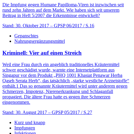
Die Impfung gegen Humane Papilloma-Viren ist inzwischen seit
rund zehn Jahren auf dem Markt. Wie haben sich seit unserem
Beitrag in Heft 5/2007 die Erkenntnisse entwickelt?
Stand: 30. Oktober 2017
– GPSP 06/2017 / S.16
Gepanschtes
Nahrungsergänzungsmittel
Kriminell: Vier auf einen Streich
Weil eine Frau durch ein angeblich traditionelles Kräutermittel
schwer geschädigt wurde, warnte eine Internetplattform aus
Singapur vor dem Produkt „PHQ 1001 Khasiat Penawar Herba
Qaseh Serata Herb“, das tatsächlich „starke westliche Arzneistoffe“
enthält.1 Das so genannte Kräutermittel wird unter anderem gegen
Schmerzen, Impotenz, Nierenerkrankung und Schlaganfall
propagiert. Die ältere Frau hatte es gegen ihre Schmerzen
eingenommen.
Stand: 30. August 2017
– GPSP 05/2017 / S.27
Kurz und knapp
Impfungen
Infektionen