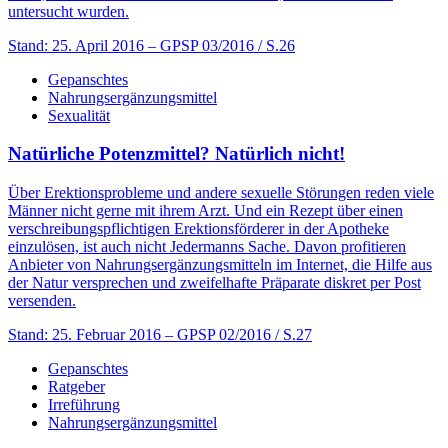
untersucht wurden.
Stand: 25. April 2016
– GPSP 03/2016 / S.26
Gepanschtes
Nahrungsergänzungsmittel
Sexualität
Natürliche Potenzmittel? Natürlich nicht!
Über Erektionsprobleme und andere sexuelle Störungen reden viele
Männer nicht gerne mit ihrem Arzt. Und ein Rezept über einen
verschreibungspflichtigen Erektionsförderer in der Apotheke
einzulösen, ist auch nicht Jedermanns Sache. Davon profitieren
Anbieter von Nahrungsergänzungsmitteln im Internet, die Hilfe aus
der Natur versprechen und zweifelhafte Präparate diskret per Post
versenden.
Stand: 25. Februar 2016
– GPSP 02/2016 / S.27
Gepanschtes
Ratgeber
Irreführung
Nahrungsergänzungsmittel