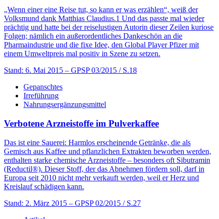
„Wenn einer eine Reise tut, so kann er was erzählen“, weiß der
Volksmund dank Matthias Claudius.1 Und das passte mal wieder
prächtig und hatte bei der reiselustigen Autorin dieser Zeilen kuriose
Folgen; nämlich ein außerordentliches Dankeschön an die
Pharmaindustrie und die fixe Idee, den Global Player Pfizer mit
einem Umweltpreis mal positiv in Szene zu setzen.
Stand: 6. Mai 2015
– GPSP 03/2015 / S.18
Gepanschtes
Irreführung
Nahrungsergänzungsmittel
Verbotene Arzneistoffe im Pulverkaffee
Das ist eine Sauerei: Harmlos erscheinende Getränke, die als
Gemisch aus Kaffee und pflanzlichen Extrakten beworben werden,
enthalten starke chemische Arzneistoffe – besonders oft Sibutramin
(Reductil®). Dieser Stoff, der das Abnehmen fördern soll, darf in
Europa seit 2010 nicht mehr verkauft werden, weil er Herz und
Kreislauf schädigen kann.
Stand: 2. März 2015
– GPSP 02/2015 / S.27