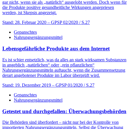
gar nicht, wenn sie als ­„natürlich“ ausgelobt werden. Doch wenn für
die Produkte positive gesundheitliche ­Wirkungen angepriesen
werden, ist Skepsis angezeigt.
Stand: 28. Februar 2020
– GPSP 02/2020 / S.27
Gepanschtes
Nahrungsergänzungsmittel
Lebensgefährliche Produkte aus dem Internet
Es ist schier entsetzlich, was da alles an stark wirksamen Substanzen
in angeblich „natürlichen“ oder „rein pflanzlichen“
Nahrungsergänzungsmitteln auftaucht, wenn die Zusammensetzung
derart angebotener Produkte im Labor überprüft wird.
Stand: 19. Dezember 2019
– GPSP 01/2020 / S.27
Gepanschtes
Nahrungsergänzungsmittel
Getestet und durchgefallen: Überwachungsbehörden
Die Behörden sind überfordert – nicht nur bei der Kontrolle von
importierten Nahrungsergänzungsmitteln. Selbst die Überwachung