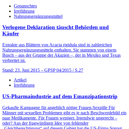
Gepanschtes
Irreführung
Nahrungsergänzungsmittel
Verlogene Deklaration täuscht Behörden und
Käufer
Extrakte aus Blättern von Acacia rigidula sind in zahlreichen
Nahrungsergänzungsmitteln enthalten. Sie stammen von einem
Busch – aus der Gruppe der Akazien –, der in Mexiko und Texas
verbreitet ist.
Stand: 23. Juni 2015
– GPSP 04/2015 / S.27
Artikel
Irreführung
US-Pharmaindustrie auf dem Emanzipationstrip
Gekaufte Kampagne für angeblich nötige Frauen-Sexpille Für
Männer mit sexuellen Problemen gibt es je nach Beschwerdebild ein
paar Medikamente. Für Frauen weniger. Irgendwie ungerecht –
oder? Aus der fragwürdigen Idee von fehlender
„Gleichberechtigung“ auf diesem Gebiet hat die US-Firma Sprout