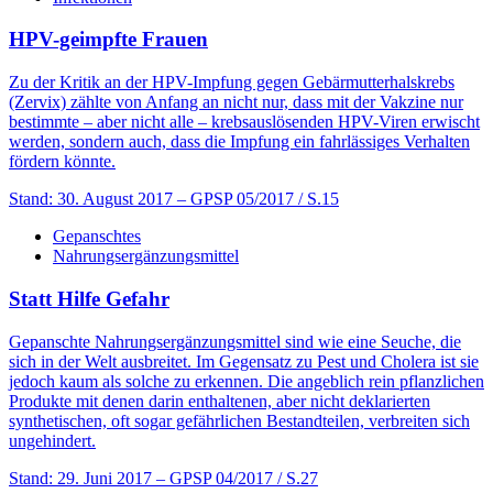
HPV-geimpfte Frauen
Zu der Kritik an der HPV-Impfung gegen Gebärmutterhalskrebs
(Zervix) zählte von Anfang an nicht nur, dass mit der Vakzine nur
bestimmte – aber nicht alle – krebsauslösenden HPV-Viren erwischt
werden, sondern auch, dass die Impfung ein fahrlässiges Verhalten
fördern könnte.
Stand: 30. August 2017
– GPSP 05/2017 / S.15
Gepanschtes
Nahrungsergänzungsmittel
Statt Hilfe Gefahr
Gepanschte Nahrungsergänzungsmittel sind wie eine Seuche, die
sich in der Welt ausbreitet. Im Gegensatz zu Pest und Cholera ist sie
jedoch kaum als solche zu erkennen. Die angeblich rein pflanzlichen
Produkte mit denen darin enthaltenen, aber nicht deklarierten
synthetischen, oft sogar gefährlichen Bestandteilen, verbreiten sich
ungehindert.
Stand: 29. Juni 2017
– GPSP 04/2017 / S.27