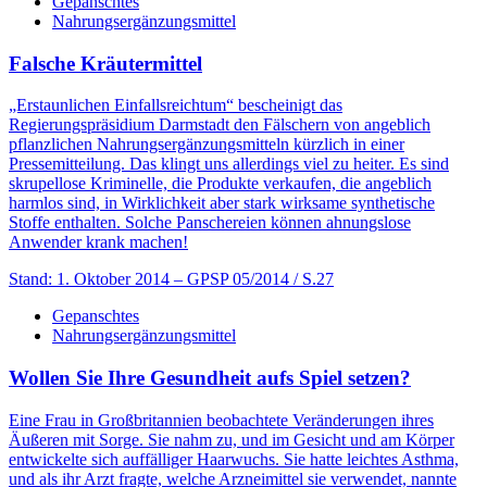
Gepanschtes
Nahrungsergänzungsmittel
Falsche Kräutermittel
„Erstaunlichen Einfallsreichtum“ bescheinigt das
Regierungspräsidium Darmstadt den Fälschern von angeblich
pflanzlichen Nahrungsergänzungsmitteln kürzlich in einer
Pressemitteilung. Das klingt uns allerdings viel zu heiter. Es sind
skrupellose Kriminelle, die Produkte verkaufen, die angeblich
harmlos sind, in Wirklichkeit aber stark wirksame synthetische
Stoffe enthalten. Solche Panschereien können ahnungslose
Anwender krank machen!
Stand: 1. Oktober 2014
– GPSP 05/2014 / S.27
Gepanschtes
Nahrungsergänzungsmittel
Wollen Sie Ihre Gesundheit aufs Spiel setzen?
Eine Frau in Großbritannien beobachtete Veränderungen ihres
Äußeren mit Sorge. Sie nahm zu, und im Gesicht und am Körper
entwickelte sich auffälliger Haarwuchs. Sie hatte leichtes Asthma,
und als ihr Arzt fragte, welche Arzneimittel sie verwendet, nannte