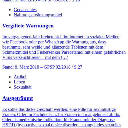
Gepanschtes
Nahrungsergänzungsmittel
Vergiftete Warnungen
Im vergangenen Jahr breitete sich im Internet, in sozialen Medien
wie Facebook oder per WhatsApp die Warnung aus, dass
bestimmte, sehr weiße und glänzende Tabletten mit dem
Schmerzmittel und Fiebersenker Paracetamol mit einem gefährlichen
Virus verseucht seien – mit dem (…)
Stand: 8. März 2018
– GPSP 02/2018 / S.27
Artikel
Leben
Sexualität
Ausgeträumt
Es sollte das dicke Geschäft werden: eine Pille für sexunlustige
Frauen. Oder im Fachdeutsch: für Frauen mit mangelnder Libido.
Oder als medizinische Indikation: für Frauen mit der Diagnose
HSDD (hypoactive sexual desire disorder = mangelndes sexuelles