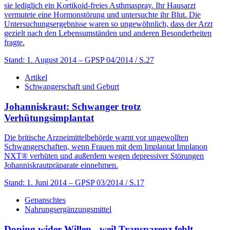
sie lediglich ein Kortikoid-freies Asthma­­spray. Ihr Hausarzt
vermutete eine Hormonstörung und untersuchte ihr Blut. Die
Untersuchungsergebnisse waren so ungewöhnlich, dass der Arzt
gezielt nach den Lebensumständen und anderen Besonderheiten
fragte.
Stand: 1. August 2014
– GPSP 04/2014 / S.27
Artikel
Schwangerschaft und Geburt
Johanniskraut: Schwanger trotz
Verhütungsimplantat
Die britische Arzneimittelbehörde warnt vor ungewollten
Schwangerschaften, wenn Frauen mit dem Implantat Implanon
NXT® verhüten und außerdem wegen depressiver Störungen
Johanniskrautpräparate einnehmen.
Stand: 1. Juni 2014
– GPSP 03/2014 / S.17
Gepanschtes
Nahrungsergänzungsmittel
Doping wider Willen - weil Transparenz fehlt