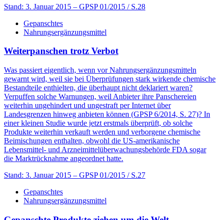
Stand: 3. Januar 2015
– GPSP 01/2015 / S.28
Gepanschtes
Nahrungsergänzungsmittel
Weiterpanschen trotz Verbot
Was passiert eigentlich, wenn vor Nahrungsergänzungsmitteln
gewarnt wird, weil sie bei Überprüfungen stark wirkende chemische
Bestandteile enthielten, die überhaupt nicht deklariert waren?
Verpuffen solche Warnungen, weil Anbieter ihre Panschereien
weiterhin ungehindert und ungestraft per Internet über
Landesgrenzen hinweg anbieten können (GPSP 6/2014, S. 27)? In
einer kleinen Studie wurde jetzt erstmals überprüft, ob solche
Produkte weiterhin verkauft werden und verborgene chemische
Beimischungen enthalten, obwohl die US-amerikanische
Lebensmittel- und Arzneimittelüberwachungsbehörde FDA sogar
die Marktrücknahme angeordnet hatte.
Stand: 3. Januar 2015
– GPSP 01/2015 / S.27
Gepanschtes
Nahrungsergänzungsmittel
Gepanschte Produkte ziehen um die Welt