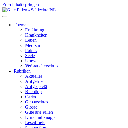
Zum Inhalt springen
Themen
Ernährung
Krankheiten
Leben
Medizin
Politik
Seele
Umwelt
Verbraucherschutz
Rubriken
Aktuelles
Aufgefrischt
Aufgespießt
Buchtipp
Cartoon
Gepanschtes
Glosse
Gute alte Pillen
Kurz und knapp
Leserbriefe
Nachgefragt