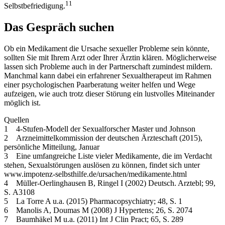
11
Selbstbefriedigung.
Das Gespräch suchen
Ob ein Medikament die Ursache sexueller Probleme sein könnte,
sollten Sie mit Ihrem Arzt oder Ihrer Ärztin klären. Möglicherweise
lassen sich Probleme auch in der Partnerschaft zumindest mildern.
Manchmal kann dabei ein erfahrener Sexualtherapeut im Rahmen
einer psychologischen Paarberatung weiter helfen und Wege
aufzeigen, wie auch trotz dieser Störung ein lustvolles ­Miteinander
möglich ist.
Quellen
1 4-Stufen-Modell der Sexualforscher Master und Johnson
2 Arzneimittelkommission der deutschen Ärzteschaft (2015),
persönliche Mitteilung, Januar
3 Eine umfangreiche Liste vieler Medikamente, die im Verdacht
stehen, Sexualstörungen auslösen zu können, findet sich unter
www.impotenz-selbsthilfe.de/ursachen/medikamente.html
4 Müller-Oerlinghausen B, Ringel I (2002) Deutsch. Arztebl; 99,
S. A3108
5 La Torre A u.a. (2015) Pharmacopsychiatry; 48, S. 1
6 Manolis A, Doumas M (2008) J Hypertens; 26, S. 2074
7 Baumhäkel M u.a. (2011) Int J Clin Pract; 65, S. 289