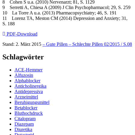
8 Cohen S u.a. (2010) Nervenarzt; 81, S. 1129
9 Serretti A, Chiesa A (2009) J Clin Psychopharmacol; 29, S. 259
10 La Torre A u.a. (2013) Pharmacopsychiatry; 46, S. 191
11 Lorenz TA, Meston CM (2014) Depression and Anxiety; 31,
S. 188
PDF-Download
Stand: 2. März 2015
– Gute Pillen – Schlechte Pillen 02/2015 / S.08
Schlagwörter
ACE-Hemmer
Alfuzosin
Alphablocker
Anticholinergika
Antidepressiva
Arzneimittel
Beruhigungsmittel
Betablocker
Bluthochdruck
Citalopram
Diazepam
Diuretika
Dutasterid