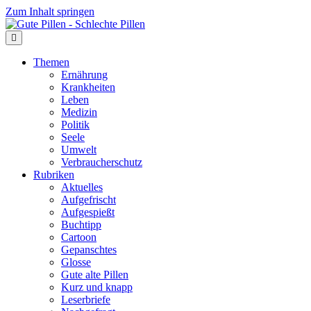
Zum Inhalt springen
Themen
Ernährung
Krankheiten
Leben
Medizin
Politik
Seele
Umwelt
Verbraucherschutz
Rubriken
Aktuelles
Aufgefrischt
Aufgespießt
Buchtipp
Cartoon
Gepanschtes
Glosse
Gute alte Pillen
Kurz und knapp
Leserbriefe