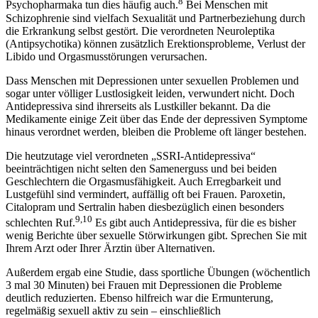
8
Psychopharmaka tun dies häufig auch.
Bei Menschen mit
Schizophrenie sind vielfach Sexualität und Partnerbeziehung durch
die Erkrankung selbst gestört. Die verordneten Neuroleptika
(Antipsychotika) können zusätzlich Erektionsprobleme, Verlust der
Libido und Orgasmusstörungen verursachen.
Dass Menschen mit Depressionen unter sexuellen Problemen und
sogar unter völliger Lustlosigkeit leiden, verwundert nicht. Doch
Antidepressiva sind ihrerseits als Lustkiller bekannt. Da die
Medikamente einige Zeit über das Ende der depressiven Symptome
hinaus verordnet werden, bleiben die Probleme oft länger bestehen.
Die heutzutage viel verordneten „SSRI-Antidepressiva“
beeinträchtigen nicht selten den Samenerguss und bei beiden
Geschlechtern die Orgasmusfähigkeit. Auch Erregbarkeit und
Lustgefühl sind vermindert, auffällig oft bei Frauen. Paroxetin,
Citalopram und Sertralin haben diesbezüglich einen besonders
9,10
schlechten Ruf.
Es gibt auch Antidepressiva, für die es bisher
wenig Berichte über sexuelle Störwirkungen gibt. Sprechen Sie mit
Ihrem Arzt oder Ihrer Ärztin über Alternativen.
Außerdem ergab eine Studie, dass sportliche Übungen (wöchentlich
3 mal 30 Minuten) bei Frauen mit Depressionen die Probleme
deutlich reduzierten. Ebenso hilfreich war die Ermunterung,
regelmäßig sexuell aktiv zu sein – einschließlich