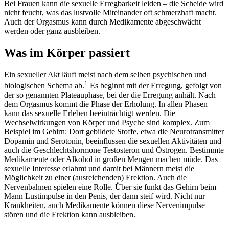
Bei Frauen kann die sexuelle Erregbarkeit leiden – die Scheide wird
nicht feucht, was das lustvolle Miteinander oft schmerzhaft macht.
Auch der Orgasmus kann durch Medikamente abgeschwächt
werden oder ganz ausbleiben.
Was im Körper passiert
Ein sexueller Akt läuft meist nach dem selben psychischen und
1
biologischen Schema ab.
Es beginnt mit der Erregung, gefolgt von
der so genannten Plateauphase, bei der die Erregung anhält. Nach
dem Orgasmus kommt die Phase der Erholung. In allen Phasen
kann das sexuelle Erleben beeinträchtigt werden. Die
Wechselwirkungen von Körper und Psyche sind komplex. Zum
Beispiel im Gehirn: Dort gebildete Stoffe, etwa die Neurotransmitter
Dopamin und Serotonin, beeinflussen die sexuellen Aktivitäten und
auch die Geschlechtshormone Testosteron und Östrogen. Bestimmte
Medikamente oder Alkohol in großen Mengen machen müde. Das
sexuelle Interesse erlahmt und damit bei Männern meist die
Möglichkeit zu einer (ausreichenden) Erektion. Auch die
Nervenbahnen spielen eine Rolle. Über sie funkt das Gehirn beim
Mann Lustimpulse in den Penis, der dann steif wird. Nicht nur
Krankheiten, auch Medikamente können diese Nerven­impulse
stören und die Erektion kann ausbleiben.