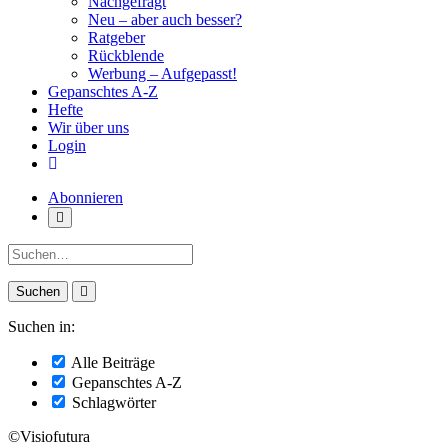
Nachgefragt
Neu – aber auch besser?
Ratgeber
Rückblende
Werbung – Aufgepasst!
Gepanschtes A-Z
Hefte
Wir über uns
Login
Abonnieren
Suche:
Suchen in:
Alle Beiträge
Gepanschtes A-Z
Schlagwörter
©Visiofutura