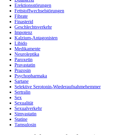
Erektionsstörungen
Fettstoffwechselstörungen
Fibrate
Finasterid
Geschlechtsverkehr
Impotenz
Kalzium-Antagonisten
Libido
Medikamente
Neuroleptika
Paroxetin
Pravastatin
Prazosin
Psychopharmaka
Sartane
Selektive Serotonin-Wiederaufnahmehemmer
Sertralin
Sex
Sexualität
Sexualverkehr
Simvastatin
Statine
Tamsulosin