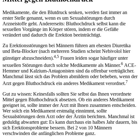
Medikamente, die den Blutdruck senken, werden fast immer an
erster Stelle genannt, wenn es um Sexualstörungen durch
Arzneistoffe geht. Andererseits: Bluthochdruck selbst kann die
sexuellen Vorgänge im Körper stören, indem er die Gefäße
verändert und dadurch die Erektion beeinträchtigt.
Zu Erektionsstörungen bei Männern führen am ehesten Diuretika
und Beta-Blocker (nach mehreren Studien scheint Nebivolol hier
4,5
günstiger abzuschneiden).
Frauen leiden sogar häufiger unter
6
sexuellen Störungen durch solche Medikamente als Männer.
ACE-
Hemmer und Kalzium-Antagonisten sind da offenbar verträglicher.
Manchmal lässt sich das Problem abmildern oder beheben, wenn der
7
Arzt gegen Bluthochdruck ein anderes Medikament verordnet.
Gut zu wissen: Keinesfalls sollten Sie selbst das Ihnen verordnete
Mittel gegen Bluthochdruck absetzen. Ob ein anderes Medikament
geeignet ist, sollte immer der Arzt mit Ihnen zusammen entscheiden.
Wer ­solch ein Medikament erstmalig einnimmt, sollte
Sexualstörungen dem Arzt oder der Ärztin berichten. Manchmal ist
geduldig abwarten gut: Es kann durchaus ein halbes Jahr dauern, bis
sich Erektionsprobleme bessern. Bei 2 von 10 Männern
verschwinden die anfänglichen Probleme ganz.