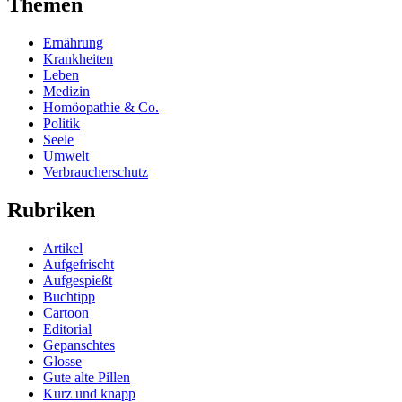
Themen
Ernährung
Krankheiten
Leben
Medizin
Homöopathie & Co.
Politik
Seele
Umwelt
Verbraucherschutz
Rubriken
Artikel
Aufgefrischt
Aufgespießt
Buchtipp
Cartoon
Editorial
Gepanschtes
Glosse
Gute alte Pillen
Kurz und knapp