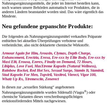
Nahrungsergänzungsmitteln, die jeder im Internet bestellen kann,
noch warnen unsere Behörden automatisch vor Produkten, die in
anderen Ländern beanstandet worden sind. Das wäre eigentlich das
Mindeste.
Neu gefundene gepanschte Produkte:
Die folgenden als Nahrungsergänzungsmittel verkauften Präparate
enthielten bei aktuellen Überprüfungen verbotene und
verheimlichte, also nicht deklarierte chemische Wirkstoffe.
Armour Again for Him, Arousin, Clymax, Depth Charge,
Enhancement, Erectzia, Erexa, Ere-xxx by Elite Body, Ere-xxx by
Maxi Elit, Erousa, Ezerex, Finally on Demand, 72 Hours,
Libiplus, Love Fuel, MasXtreme Kapseln (Natural Wellness),
Rainbow Rocket, Red Hot Sex, Sexual Surge, Stamin It, Staminil,
Stud Kapseln For Men, Topviril, Vaxitrol, Vierect, Vigor 100,
Whatz Up Rx, Xtremexcite, Zenerect
In diesen zur „sexuellen Stärkung“ angebotenen
®
Nahrungsergänzungsmitteln wurden Sildenafil (Viagra
) oder
chemische Varianten dieses verschreibungspflichtigen
erektionsfördernden Mittels nachgewiesen.