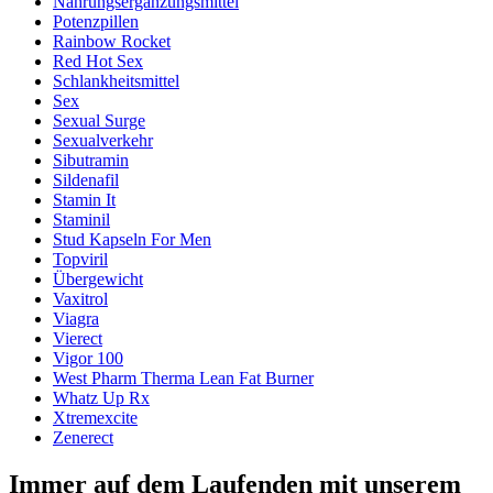
Nahrungsergänzungsmittel
Potenzpillen
Rainbow Rocket
Red Hot Sex
Schlankheitsmittel
Sex
Sexual Surge
Sexualverkehr
Sibutramin
Sildenafil
Stamin It
Staminil
Stud Kapseln For Men
Topviril
Übergewicht
Vaxitrol
Viagra
Vierect
Vigor 100
West Pharm Therma Lean Fat Burner
Whatz Up Rx
Xtremexcite
Zenerect
Immer auf dem Laufenden mit unserem