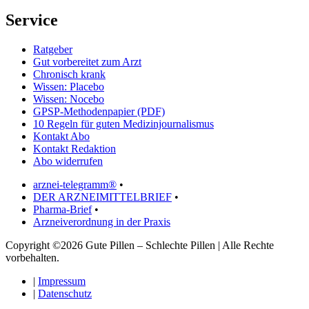
Service
Ratgeber
Gut vorbereitet zum Arzt
Chronisch krank
Wissen: Placebo
Wissen: Nocebo
GPSP-Methodenpapier (PDF)
10 Regeln für guten Medizinjournalismus
Kontakt Abo
Kontakt Redaktion
Abo widerrufen
arznei-telegramm®
•
DER ARZNEIMITTELBRIEF
•
Pharma-Brief
•
Arzneiverordnung in der Praxis
Copyright ©2026 Gute Pillen – Schlechte Pillen | Alle Rechte
vorbehalten.
|
Impressum
|
Datenschutz