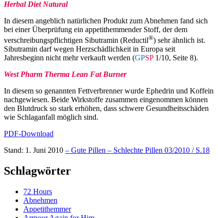
Herbal Diet Natural
In diesem angeblich natürlichen Produkt zum Abnehmen fand sich
bei einer Überprüfung ein appetithemmender Stoff, der dem
®
verschreibungspflichtigen Sibutramin (Reductil
) sehr ähnlich ist.
Sibutramin darf wegen Herzschädlichkeit in Europa seit
Jahresbeginn nicht mehr verkauft werden (
GP
SP
1/10, Seite 8).
West Pharm Therma Lean Fat Burner
In diesem so genannten Fettverbrenner wurde Ephedrin und Koffein
nachgewiesen. Beide Wirkstoffe zusammen eingenommen können
den Blutdruck so stark erhöhen, dass schwere Gesundheitsschäden
wie Schlaganfall möglich sind.
PDF-Download
Stand: 1. Juni 2010
– Gute Pillen – Schlechte Pillen 03/2010 / S.18
Schlagwörter
72 Hours
Abnehmen
Appetithemmer
Armour Again for Him