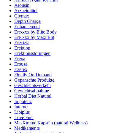
Arousin
Arzneimittel
Clymax
Depth Charge
Enhancement
Ere-xxx by Elite Body
Ere-xxx by Maxi Elit
Erectzia
Erektion
Erektionsstörungen
Erexa
Erousa
Ezerex
Finally On Demand
Gepanschte Produkte
Geschlechtsverkehr
Gewichtsabnahme
Herbal Diet Natural
Impotenz
Internet
Libiplus
Love Fuel
MasXtreme Kapseln (natural Wellness)
Medikamente