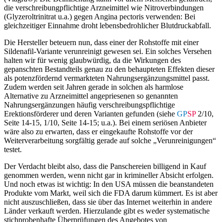
die verschreibungpflichtige Arzneimittel wie Nitroverbindungen
(Glyzeroltrinitrat u.a.) gegen Angina pectoris verwenden: Bei
gleichzeitiger Einnahme droht lebensbedrohlicher Blutdruckabfall.
Die Hersteller beteuern nun, dass einer der Rohstoffe mit einer
Sildenafil-Variante verunreinigt gewesen sei. Ein solches Versehen
halten wir für wenig glaubwürdig, da die Wirkungen des
gepanschten Bestandteils genau zu den behaupteten Effekten dieser
als potenzfördernd vermarkteten Nahrungsergänzungsmittel passt.
Zudem werden seit Jahren gerade in solchen als harmlose
Alternative zu Arzneimittel angepriesenen so genannten
Nahrungsergänzungen häufig verschreibungspflichtige
Erektionsförderer und deren Varianten gefunden (siehe
GP
SP
2/10,
Seite 14-15, 1/10, Seite 14-15; u.a.). Bei einem seriösen Anbieter
wäre also zu erwarten, dass er eingekaufte Rohstoffe vor der
Weiterverarbeitung sorgfältig gerade auf solche „Verunreinigungen“
testet.
Der Verdacht bleibt also, dass die Panschereien billigend in Kauf
genommen werden, wenn nicht gar in krimineller Absicht erfolgen.
Und noch etwas ist wichtig: In den USA müssen die beanstandeten
Produkte vom Markt, weil sich die FDA darum kümmert. Es ist aber
nicht auszuschließen, dass sie über das Internet weiterhin in andere
Länder verkauft werden. Hierzulande gibt es weder systematische
stichprobenhafte Überprüfungen des Angebotes von