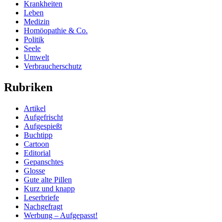
Krankheiten
Leben
Medizin
Homöopathie & Co.
Politik
Seele
Umwelt
Verbraucherschutz
Rubriken
Artikel
Aufgefrischt
Aufgespießt
Buchtipp
Cartoon
Editorial
Gepanschtes
Glosse
Gute alte Pillen
Kurz und knapp
Leserbriefe
Nachgefragt
Werbung – Aufgepasst!