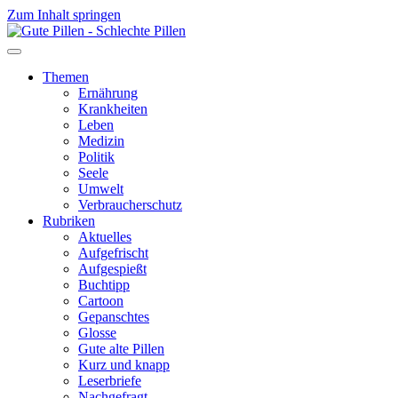
Zum Inhalt springen
Themen
Ernährung
Krankheiten
Leben
Medizin
Politik
Seele
Umwelt
Verbraucherschutz
Rubriken
Aktuelles
Aufgefrischt
Aufgespießt
Buchtipp
Cartoon
Gepanschtes
Glosse
Gute alte Pillen
Kurz und knapp
Leserbriefe
Nachgefragt