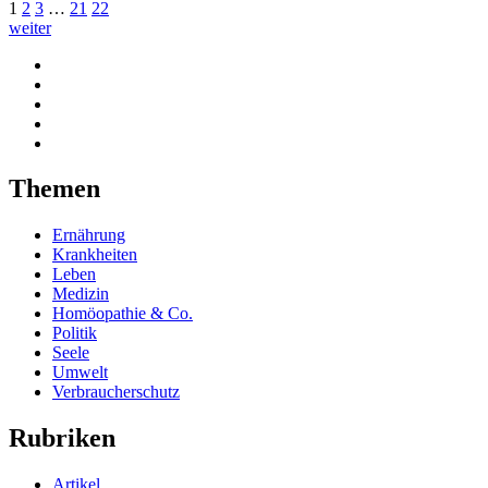
1
2
3
…
21
22
weiter
Themen
Ernährung
Krankheiten
Leben
Medizin
Homöopathie & Co.
Politik
Seele
Umwelt
Verbraucherschutz
Rubriken
Artikel