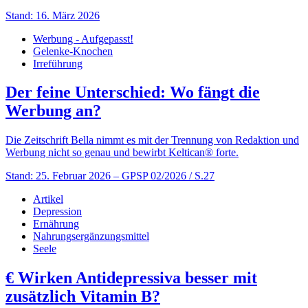
Stand: 16. März 2026
Werbung - Aufgepasst!
Gelenke-Knochen
Irreführung
Der feine Unterschied: Wo fängt die
Werbung an?
Die Zeitschrift Bella nimmt es mit der Trennung von Redaktion und
Werbung nicht so genau und bewirbt Keltican® forte.
Stand: 25. Februar 2026
– GPSP 02/2026 / S.27
Artikel
Depression
Ernährung
Nahrungsergänzungsmittel
Seele
€
Wirken Antidepressiva besser mit
zusätzlich Vitamin B?