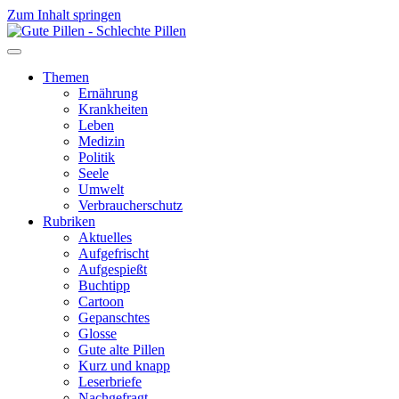
Zum Inhalt springen
Themen
Ernährung
Krankheiten
Leben
Medizin
Politik
Seele
Umwelt
Verbraucherschutz
Rubriken
Aktuelles
Aufgefrischt
Aufgespießt
Buchtipp
Cartoon
Gepanschtes
Glosse
Gute alte Pillen
Kurz und knapp
Leserbriefe
Nachgefragt