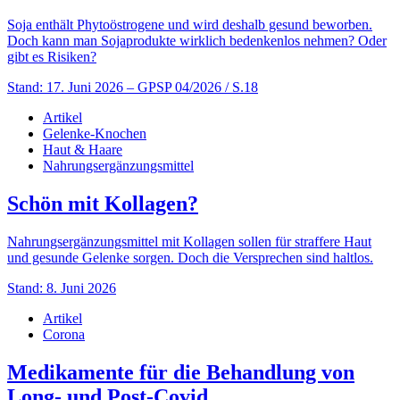
Soja enthält Phytoöstrogene und wird deshalb gesund beworben.
Doch kann man Sojaprodukte wirklich bedenkenlos nehmen? Oder
gibt es Risiken?
Stand: 17. Juni 2026
– GPSP 04/2026 / S.18
Artikel
Gelenke-Knochen
Haut & Haare
Nahrungsergänzungsmittel
Schön mit Kollagen?
Nahrungsergänzungsmittel mit Kollagen sollen für straffere Haut
und gesunde Gelenke sorgen. Doch die Versprechen sind haltlos.
Stand: 8. Juni 2026
Artikel
Corona
Medikamente für die Behandlung von
Long- und Post-Covid