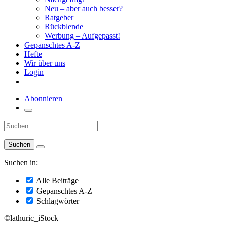
Neu – aber auch besser?
Ratgeber
Rückblende
Werbung – Aufgepasst!
Gepanschtes A-Z
Hefte
Wir über uns
Login
Abonnieren
Suche:
Suchen in:
Alle Beiträge
Gepanschtes A-Z
Schlagwörter
©lathuric_iStock