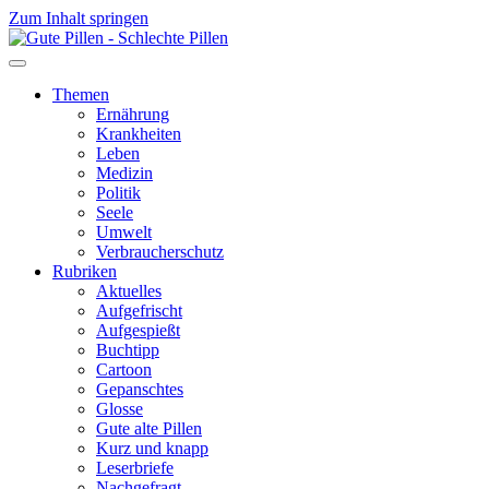
Zum Inhalt springen
Themen
Ernährung
Krankheiten
Leben
Medizin
Politik
Seele
Umwelt
Verbraucherschutz
Rubriken
Aktuelles
Aufgefrischt
Aufgespießt
Buchtipp
Cartoon
Gepanschtes
Glosse
Gute alte Pillen
Kurz und knapp
Leserbriefe
Nachgefragt