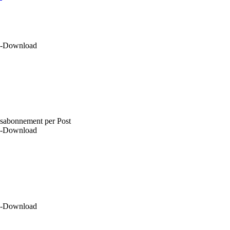
DF-Download
esabonnement per Post
DF-Download
DF-Download