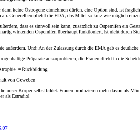
e dann keine Östrogene einnehmen dürfen, eine Option sind, ist fraglic
 ab. Generell empfiehlt die FDA, das Mittel so kurz wie möglich einz
rs außerdem, dass es sinnvoll sein kann, zusätzlich zu Ospemifen ein G
genartig wirkenden Ospemifen überhaupt funktioniert, ist nicht durch
t sie außerdem. Und: An der Zulassung durch die EMA gab es deutliche 
trogenhaltige Präparate auszuprobieren, die Frauen direkt in die Schei
Atrophie = Rückbildung
shalt von Geweben
 unser Körper selbst bildet. Frauen produzieren mehr davon als Männ
r als Estradiol.
S.07