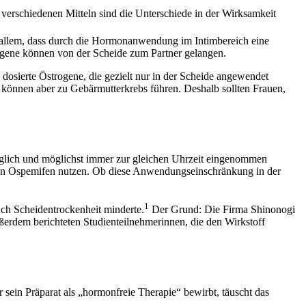
 verschiedenen Mitteln sind die Unterschiede in der Wirksamkeit
or allem, dass durch die Hormonanwendung im Intimbereich eine
rogene können von der Scheide zum Partner gelangen.
 dosierte Östrogene, die gezielt nur in der Scheide angewendet
 können aber zu Gebärmutterkrebs führen. Deshalb sollten Frauen,
 täglich und möglichst immer zur gleichen Uhrzeit eingenommen
ürfen Ospemifen nutzen. Ob diese Anwendungseinschränkung in der
1
uch Scheidentrockenheit minderte.
Der Grund: Die Firma Shinonogi
ßerdem berichteten Studienteilnehmerinnen, die den Wirkstoff
sein Präparat als „hormonfreie Therapie“ bewirbt, täuscht das