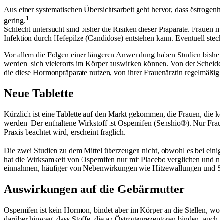
Aus einer systematischen Übersichtsarbeit geht hervor, dass östrogen
1
gering.
Schlecht untersucht sind bisher die Risiken dieser Präparate. Fraue
Infektion durch Hefepilze (Candidose) entstehen kann. Eventuell ste
Vor allem die Folgen einer längeren Anwendung haben Studien bisher a
werden, sich vielerorts im Körper auswirken können. Von der Scheid
die diese Hormonpräparate nutzen, von ihrer Frauenärztin regelmäßig
Neue Tablette
Kürzlich ist eine Tablette auf den Markt gekommen, die Frauen, die 
werden. Der enthaltene Wirkstoff ist Ospemifen (Senshio®). Nur Fra
Praxis beachtet wird, erscheint fraglich.
Die zwei Studien zu dem Mittel überzeugen nicht, obwohl es bei eini
hat die Wirksamkeit von Ospemifen nur mit Placebo verglichen und ni
einnahmen, häufiger von Nebenwirkungen wie Hitzewallungen und Sc
Auswirkungen auf die Gebärmutter
Ospemifen ist kein Hormon, bindet aber im Körper an die Stellen, wo
darüber hinweg, dass Stoffe, die an Östrogenrezeptoren binden, auch