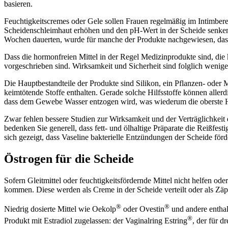
basieren.
Feuchtigkeitscremes oder Gele sollen Frauen regelmäßig im Intimberei
Scheidenschleimhaut erhöhen und den pH-Wert in der Scheide senken, 
Wochen dauerten, wurde für manche der Produkte nachgewiesen, dass 
Dass die hormonfreien Mittel in der Regel Medizinprodukte sind, die 
vorgeschrieben sind. Wirksamkeit und Sicherheit sind folglich wenige
Die Hauptbestandteile der Produkte sind Silikon, ein Pflanzen- oder
keimtötende Stoffe enthalten. Gerade solche Hilfsstoffe können allerd
dass dem Gewebe Wasser entzogen wird, was wiederum die oberste H
Zwar fehlen bessere Studien zur Wirksamkeit und der Verträglichkeit 
bedenken Sie generell, dass fett- und ölhaltige Präparate die Reiß
sich gezeigt, dass Vaseline bakterielle Entzündungen der Scheide för
Östrogen für die Scheide
Sofern Gleitmittel oder feuchtigkeitsfördernde Mittel nicht helfen ode
kommen. Diese werden als Creme in der Scheide verteilt oder als Zäpf
®
®
Niedrig dosierte Mittel wie Oekolp
oder Ovestin
und andere enthal
®
Produkt mit Estradiol zugelassen: der Vaginalring Estring
, der für d