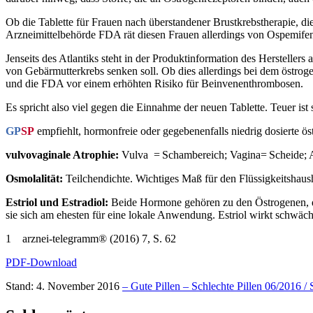
Ob die Tablette für Frauen nach überstandener Brustkrebstherapie, di
Arzneimittelbehörde FDA rät diesen Frauen allerdings von Ospemifen
Jenseits des Atlantiks steht in der Produktinformation des Herstelle
von Gebärmutterkrebs senken soll. Ob dies allerdings bei dem östro
und die FDA vor einem erhöhten Risiko für Beinvenenthrombosen.
Es spricht also viel gegen die Einnahme der neuen Tablette. Teuer is
GP
SP
empfiehlt, hormonfreie oder gegebenenfalls niedrig dosierte ös
vulvovaginale Atrophie:
Vulva = Schambereich; Vagina= Scheide; 
Osmolalität:
Teilchendichte. Wichtiges Maß für den Flüssigkeitshau
Estriol und Estradiol:
Beide Hormone gehören zu den Östrogenen, die
sie sich am ehesten für eine lokale Anwendung. Estriol wirkt schwäche
1 arznei-telegramm® (2016) 7, S. 62
PDF-Download
Stand: 4. November 2016
– Gute Pillen – Schlechte Pillen 06/2016 / 