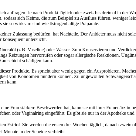
ch auftragen. Je nach Produkt täglich oder zwei- bis dreimal in der W
sodass sich Keime, die zum Beispiel zu Ausfluss führen, weniger leich
sie so wirksam sind wie östrogenhaltige Präparate.
keiner Zulassung bedürfen, hat Nachteile. Der Anbieter muss nicht sol
r konsequent untersucht.
 Mineralöl (z.B. Vaseline) oder Wasser. Zum Konservieren und Verdicke
ings Reizungen hervorrufen oder sogar allergische Reaktionen. Ungünsti
autschicht schädigen kann.
dieser Produkte. Es spricht aber wenig gegen ein Ausprobieren. Machen
festigkeit von Kondomen mindern können. Zu ungewollten Schwangersch
dern kann.
r eine Frau stärkere Beschwerden hat, kann sie mit ihrer Frauenärztin be
chen oder Vaginalring eingeführt. Es gibt sie nur in der Apotheke und 
ten Estriol. Sie werden die ersten drei Wochen täglich, danach zweimal
rei Monate in der Scheide verbleibt.