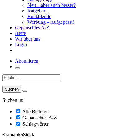
Neu – aber auch besser?
Ratgeber
Rückblende
Werbung – Aufgepasst!
Gepanschtes A-Z
Hefte
Wir über uns
Login
Abonnieren
Suche:
Suchen in:
Alle Beiträge
Gepanschtes A-Z
Schlagwörter
©simarik/iStock