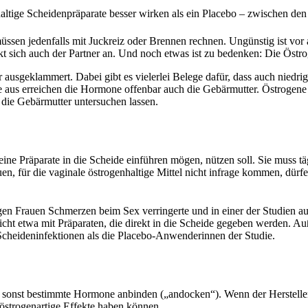
haltige Scheidenpräparate besser wirken als ein Placebo – zwischen den
n müssen jedenfalls mit Juckreiz oder Brennen rechnen. Ungünstig ist v
ckt sich auch der Partner an. Und noch etwas ist zu bedenken: Die Öst
usgeklammert. Dabei gibt es vielerlei Belege dafür, dass auch niedrig
e aus erreichen die Hormone offenbar auch die Gebärmutter. Östrogene
 die Gebärmutter untersuchen lassen.
keine Präparate in die Scheide einführen mögen, nützen soll. Sie muss
uen, für die vaginale östrogenhaltige Mittel nicht infrage kommen, d
gen Frauen Schmerzen beim Sex verringerte und in einer der Studien a
cht etwa mit Präparaten, die direkt in die Scheide gegeben werden. Au
heideninfektionen als die Placebo-Anwenderinnen der Studie.
 sonst bestimmte Hormone anbinden („andocken“). Wenn der Hersteller 
 östrogenartige Effekte haben können.