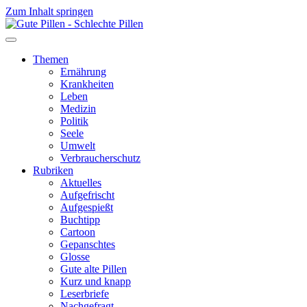
Zum Inhalt springen
Themen
Ernährung
Krankheiten
Leben
Medizin
Politik
Seele
Umwelt
Verbraucherschutz
Rubriken
Aktuelles
Aufgefrischt
Aufgespießt
Buchtipp
Cartoon
Gepanschtes
Glosse
Gute alte Pillen
Kurz und knapp
Leserbriefe
Nachgefragt