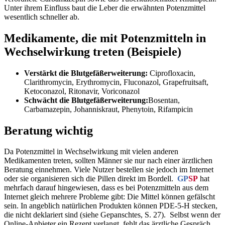
Unter ihrem Einfluss baut die Leber die erwähnten Potenzmittel
wesentlich schneller ab.
Medikamente, die mit Potenzmitteln in
Wechselwirkung treten (Beispiele)
Verstärkt die Blutgefäßerweiterung:
Ciprofloxacin,
Clarithromycin, Erythromycin, Fluconazol, Grapefruitsaft,
Ketoconazol, Ritonavir, Voriconazol
Schwächt die Blutgefäßerweiterung:
Bosentan,
Carbamazepin, Johanniskraut, Phenytoin, Rifampicin
Beratung wichtig
Da Potenzmittel in Wechselwirkung mit vielen anderen
Medikamenten treten, sollten Männer sie nur nach einer ärztlichen
Beratung einnehmen. Viele Nutzer bestellen sie jedoch im Internet
oder sie organisieren sich die Pillen direkt im Bordell.
GP
SP
hat
mehrfach darauf hingewiesen, dass es bei Potenzmitteln aus dem
Internet gleich mehrere Probleme gibt: Die Mittel können gefälscht
sein. In angeblich natürlichen Produkten können PDE-5-H stecken,
die nicht deklariert sind (siehe Gepanschtes, S. 27). Selbst wenn der
Online-Anbieter ein Rezept verlangt, fehlt das ärztliche Gespräch,