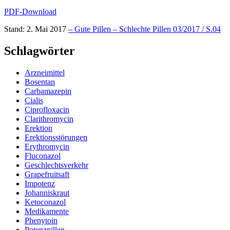
PDF-Download
Stand: 2. Mai 2017
– Gute Pillen – Schlechte Pillen 03/2017 / S.04
Schlagwörter
Arzneimittel
Bosentan
Carbamazepin
Cialis
Ciprofloxacin
Clarithromycin
Erektion
Erektionsstörungen
Erythromycin
Fluconazol
Geschlechtsverkehr
Grapefruitsaft
Impotenz
Johanniskraut
Ketoconazol
Medikamente
Phenytoin
Potenzpillen