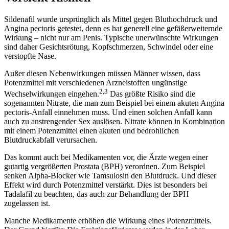
Sildenafil wurde ursprünglich als Mittel gegen Bluthochdruck und
Angina pectoris getestet, denn es hat generell eine gefäßerweiternde
Wirkung – nicht nur am Penis. Typische unerwünschte Wirkungen
sind daher Gesichtsrötung, Kopfschmerzen, Schwindel oder eine
verstopfte Nase.
Außer diesen Nebenwirkungen müssen Männer wissen, dass
Potenzmittel mit verschiedenen Arzneistoffen ungünstige
2,3
Wechselwirkungen eingehen.
Das größte Risiko sind die
sogenannten Nitrate, die man zum Beispiel bei einem akuten Angina
pectoris-Anfall einnehmen muss. Und einen solchen Anfall kann
auch zu anstrengender Sex auslösen. Nitrate können in Kombination
mit einem Potenzmittel einen akuten und bedrohlichen
Blutdruckabfall verursachen.
Das kommt auch bei Medikamenten vor, die Ärzte wegen einer
gutartig vergrößerten Prostata (BPH) verordnen. Zum Beispiel
senken Alpha-Blocker wie Tamsulosin den Blutdruck. Und dieser
Effekt wird durch Potenzmittel verstärkt. Dies ist besonders bei
Tadalafil zu beachten, das auch zur Behandlung der BPH
zugelassen ist.
Manche Medikamente erhöhen die Wirkung eines Potenzmittels.