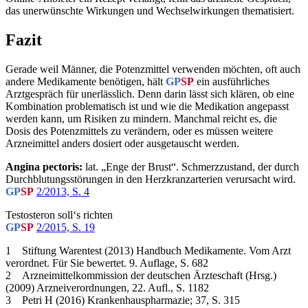
das unerwünschte Wirkungen und Wechselwirkungen thematisiert.
Fazit
Gerade weil Männer, die Potenzmittel verwenden möchten, oft auch
andere Medikamente benötigen, hält
GP
SP
ein ausführliches
Arztgespräch für unerlässlich. Denn darin lässt sich klären, ob eine
Kombination problematisch ist und wie die Medikation angepasst
werden kann, um Risiken zu mindern. Manchmal reicht es, die
Dosis des Potenzmittels zu verändern, oder es müssen weitere
Arzneimittel anders dosiert oder ausgetauscht werden.
Angina pectoris:
lat. „Enge der Brust“. Schmerzzustand, der durch
Durchblutungsstörungen in den Herzkranzarterien verursacht wird.
GP
SP
2/2013, S. 4
Testosteron soll‘s richten
GP
SP
2/2015, S. 19
1 Stiftung Warentest (2013) Handbuch Medikamente. Vom Arzt
verordnet. Für Sie bewertet. 9. Auflage, S. 682
2 Arzneimittelkommission der deutschen Ärzteschaft (Hrsg.)
(2009) Arzneiverordnungen, 22. Aufl., S. 1182
3 Petri H (2016) Krankenhauspharmazie; 37, S. 315