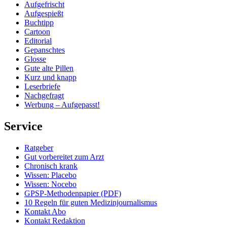
Aufgefrischt
Aufgespießt
Buchtipp
Cartoon
Editorial
Gepanschtes
Glosse
Gute alte Pillen
Kurz und knapp
Leserbriefe
Nachgefragt
Werbung – Aufgepasst!
Service
Ratgeber
Gut vorbereitet zum Arzt
Chronisch krank
Wissen: Placebo
Wissen: Nocebo
GPSP-Methodenpapier (PDF)
10 Regeln für guten Medizinjournalismus
Kontakt Abo
Kontakt Redaktion