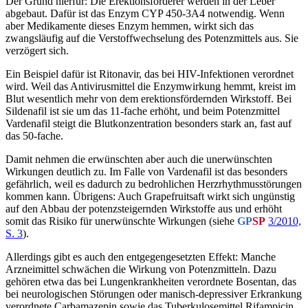
Der Grund hierfür: Die Erektionsförderer werden in der Leber
abgebaut. Dafür ist das Enzym CYP 450-3A4 notwendig. Wenn
aber Medikamente dieses Enzym hemmen, wirkt sich das
zwangsläufig auf die Verstoffwechselung des Potenzmittels aus. Sie
verzögert sich.
Ein Beispiel dafür ist Ritonavir, das bei HIV-Infektionen verordnet
wird. Weil das Antivirusmittel die Enzymwirkung hemmt, kreist im
Blut wesentlich mehr von dem erektionsfördernden Wirkstoff. Bei
Sildenafil ist sie um das 11-fache erhöht, und beim Potenzmittel
Vardenafil steigt die Blutkonzentration besonders stark an, fast auf
das 50-fache.
Damit nehmen die erwünschten aber auch die unerwünschten
Wirkungen deutlich zu. Im Falle von Vardenafil ist das besonders
gefährlich, weil es dadurch zu bedrohlichen Herzrhythmus­störungen
kommen kann. Übrigens: Auch Grapefruitsaft wirkt sich ungünstig
auf den Abbau der potenzsteigernden Wirkstoffe aus und erhöht
somit das Risiko für unerwünschte Wirkungen (siehe
GP
SP
3/2010,
S. 3
).
Allerdings gibt es auch den entgegengesetzten Effekt: Manche
Arzneimittel schwächen die Wirkung von Potenzmitteln. Dazu
gehören etwa das bei Lungenkrankheiten verordnete Bosentan, das
bei neurologischen Störungen oder manisch-depressiver Erkrankung
verordnete Carbamazepin sowie das Tuberkulosemittel Rifampicin.