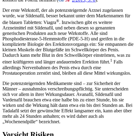
Der erste Wirkstoff, der als potenzsteigernde Arznei zugelassen
wurde, war Sildenafil, besser bekannt unter dem Markennamen für
®
die blauen Tabletten: Viagra
. Inzwischen gibt es weitere
Arzneimittel mit Sildenafil, und neben diesen so genannten
generischen Produkten auch neue Wirkstoffe. Alle sind
Phosphodiesterase-5-Hemmstoffe (PDE-5-H) und greifen in die
komplizierte Biologie des Erektionsvorgangs ein: Sie entspannen die
kleinen Muskeln der Blutgefäße im Schwellkörper des Penis.
Dadurch kann mehr Blut in den Schwellkörper einströmen, was zu
1
einer kräftigeren und länger andauernden Erektion führt.
Falls
allerdings Nervenbahnen des Penis etwa durch eine
Prostataoperation zerstört sind, bleiben all diese Mittel wirkungslos.
Die potenzsteigernden Medikamente sind – zur Sicherheit der
Männer – ausnahmslos verschreibungspflichtig. Sie unterscheiden
sich vor allem in ihrer Wirkungsdauer. Avanafil, Sildenafil und
Vardenafil brauchen etwa eine halbe bis zu einer Stunde, bis sie
wirken und die Wirkung hält dann etwa ein bis drei Stunden an. Bei
Tadalafil setzt der gewünschte Effekt langsamer ein, kann aber über
mehr als 24 Stunden anhalten; es wird daher auch als
„Wochenendpille“ bezeichnet.
Vorsicht Risiken