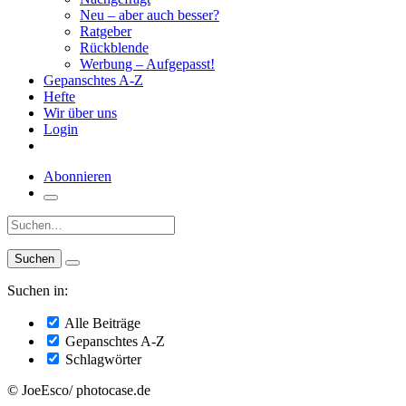
Neu – aber auch besser?
Ratgeber
Rückblende
Werbung – Aufgepasst!
Gepanschtes A-Z
Hefte
Wir über uns
Login
Abonnieren
Suche:
Suchen in:
Alle Beiträge
Gepanschtes A-Z
Schlagwörter
© JoeEsco/ photocase.de