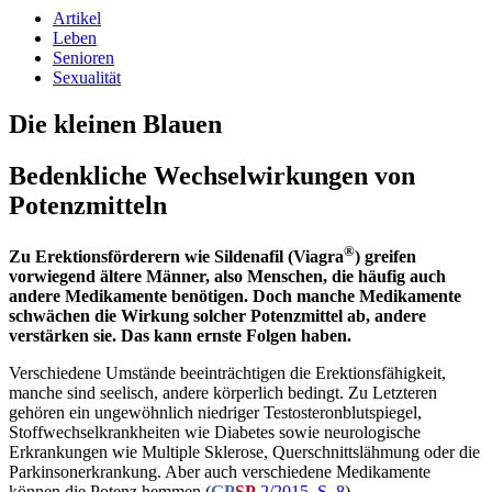
Artikel
Leben
Senioren
Sexualität
Die kleinen Blauen
Bedenkliche Wechselwirkungen von
Potenzmitteln
®
Zu Erektionsförderern wie Sildenafil (Viagra
) greifen
vorwiegend ältere Männer, also Menschen, die häufig auch
andere Medikamente benötigen. Doch manche Medikamente
schwächen die Wirkung solcher Potenzmittel ab, andere
verstärken sie. Das kann ernste Folgen haben.
Verschiedene Umstände beeinträchtigen die Erektionsfähigkeit,
manche sind seelisch, andere körperlich bedingt. Zu Letzteren
gehören ein ungewöhnlich niedriger Testosteronblutspiegel,
Stoffwechselkrankheiten wie Diabetes sowie neurologische
Erkrankungen wie Multiple Sklerose, Querschnittslähmung oder die
Parkinsonerkrankung. Aber auch verschiedene Medikamente
können die Potenz hemmen (
GP
SP
2/2015, S. 8
).