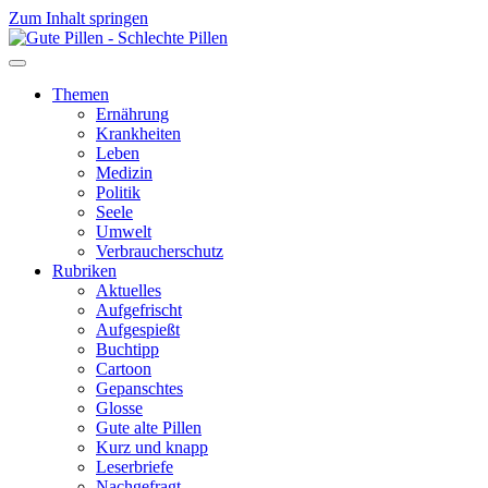
Zum Inhalt springen
Themen
Ernährung
Krankheiten
Leben
Medizin
Politik
Seele
Umwelt
Verbraucherschutz
Rubriken
Aktuelles
Aufgefrischt
Aufgespießt
Buchtipp
Cartoon
Gepanschtes
Glosse
Gute alte Pillen
Kurz und knapp
Leserbriefe
Nachgefragt