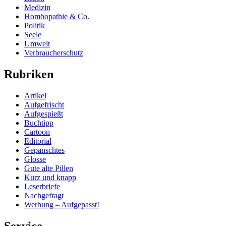
Medizin
Homöopathie & Co.
Politik
Seele
Umwelt
Verbraucherschutz
Rubriken
Artikel
Aufgefrischt
Aufgespießt
Buchtipp
Cartoon
Editorial
Gepanschtes
Glosse
Gute alte Pillen
Kurz und knapp
Leserbriefe
Nachgefragt
Werbung – Aufgepasst!
Service