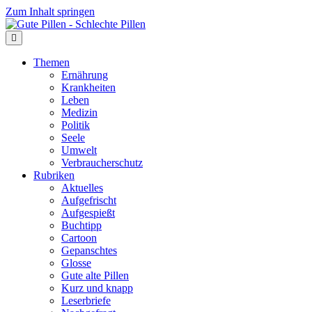
Zum Inhalt springen
Themen
Ernährung
Krankheiten
Leben
Medizin
Politik
Seele
Umwelt
Verbraucherschutz
Rubriken
Aktuelles
Aufgefrischt
Aufgespießt
Buchtipp
Cartoon
Gepanschtes
Glosse
Gute alte Pillen
Kurz und knapp
Leserbriefe