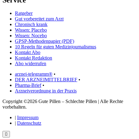
Ratgeber
Gut vorbereitet zum Arzt
Chronisch krank
Wissen: Placebo
Wissen: Nocebo
GPSP-Methodenpapier (PDF)
10 Regeln für guten Medizinjournalismus
Kontakt Abo
Kontakt Redaktion
Abo widerrufen
arznei-telegramm®
•
DER ARZNEIMITTELBRIEF
•
Pharma-Brief
•
Arzneiverordnung in der Praxis
Copyright ©2026 Gute Pillen – Schlechte Pillen | Alle Rechte
vorbehalten.
|
Impressum
|
Datenschutz