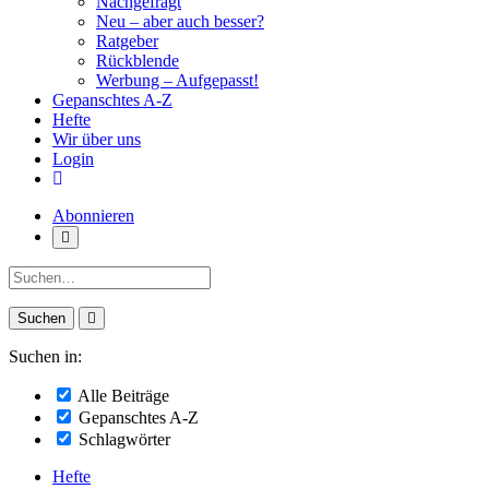
Nachgefragt
Neu – aber auch besser?
Ratgeber
Rückblende
Werbung – Aufgepasst!
Gepanschtes A-Z
Hefte
Wir über uns
Login
Abonnieren
Suche:
Suchen in:
Alle Beiträge
Gepanschtes A-Z
Schlagwörter
Hefte