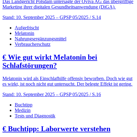
Das Landgericht Potsdam untersagte der Oviva AG das übergriffige
Marketing ihrer digitalen Gesundheitsanwendung (DiGA).
Stand: 10. September 2025
– GPSP 05/2025 / S.14
Aufgefrischt
Melatonin
Nahrungsergänzungsmittel
Verbraucherschutz
€
Wie gut wirkt Melatonin bei
Schlafstörungen?
Melatonin wird als Einschlafhilfe offensiv beworben. Doch wie gut
es wirkt, ist noch nicht gut untersucht. Der belegte Effekt ist gering.
Stand: 10. September 2025
– GPSP 05/2025 / S.16
Buchtipp
Medizin
Tests und Diagnostik
€
Buchtipp: Laborwerte verstehen