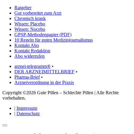
Ratgeber
Gut vorbereitet zum Arzt
Chronisch krank
Wissen: Placebo
Wissen: Nocebo
GPSP-Methodenpapier (PDF)
10 Regeln für guten Medizinjournalismus
Kontakt Abo
Kontakt Redaktion
Abo widerrufen
arznei-telegramm®
•
DER ARZNEIMITTELBRIEF
•
Pharma-Brief
•
Arzneiverordnung in der Praxis
Copyright ©2026 Gute Pillen – Schlechte Pillen | Alle Rechte
vorbehalten.
|
Impressum
|
Datenschutz