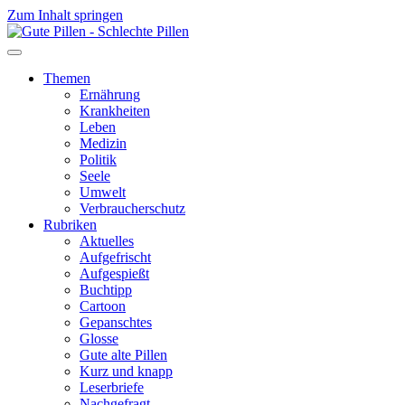
Zum Inhalt springen
Themen
Ernährung
Krankheiten
Leben
Medizin
Politik
Seele
Umwelt
Verbraucherschutz
Rubriken
Aktuelles
Aufgefrischt
Aufgespießt
Buchtipp
Cartoon
Gepanschtes
Glosse
Gute alte Pillen
Kurz und knapp
Leserbriefe
Nachgefragt