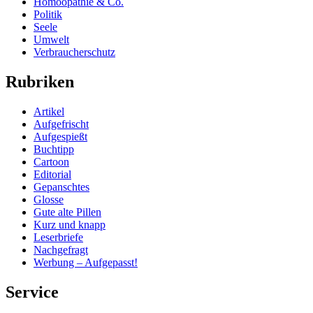
Homöopathie & Co.
Politik
Seele
Umwelt
Verbraucherschutz
Rubriken
Artikel
Aufgefrischt
Aufgespießt
Buchtipp
Cartoon
Editorial
Gepanschtes
Glosse
Gute alte Pillen
Kurz und knapp
Leserbriefe
Nachgefragt
Werbung – Aufgepasst!
Service