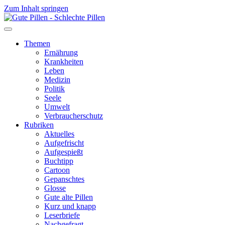
Zum Inhalt springen
Themen
Ernährung
Krankheiten
Leben
Medizin
Politik
Seele
Umwelt
Verbraucherschutz
Rubriken
Aktuelles
Aufgefrischt
Aufgespießt
Buchtipp
Cartoon
Gepanschtes
Glosse
Gute alte Pillen
Kurz und knapp
Leserbriefe
Nachgefragt