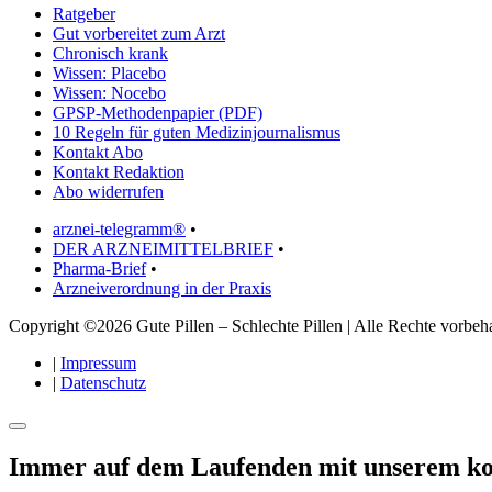
Ratgeber
Gut vorbereitet zum Arzt
Chronisch krank
Wissen: Placebo
Wissen: Nocebo
GPSP-Methodenpapier (PDF)
10 Regeln für guten Medizinjournalismus
Kontakt Abo
Kontakt Redaktion
Abo widerrufen
arznei-telegramm®
•
DER ARZNEIMITTELBRIEF
•
Pharma-Brief
•
Arzneiverordnung in der Praxis
Copyright ©2026 Gute Pillen – Schlechte Pillen | Alle Rechte vorbeha
|
Impressum
|
Datenschutz
Immer auf dem Laufenden mit unserem
ko