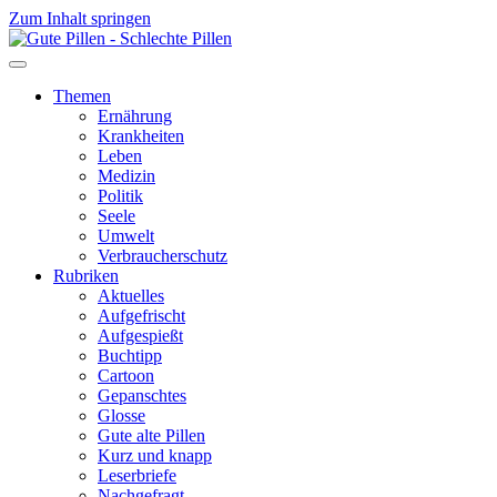
Zum Inhalt springen
Themen
Ernährung
Krankheiten
Leben
Medizin
Politik
Seele
Umwelt
Verbraucherschutz
Rubriken
Aktuelles
Aufgefrischt
Aufgespießt
Buchtipp
Cartoon
Gepanschtes
Glosse
Gute alte Pillen
Kurz und knapp
Leserbriefe
Nachgefragt