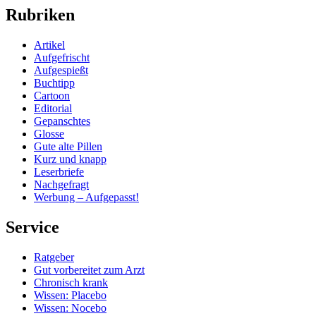
Rubriken
Artikel
Aufgefrischt
Aufgespießt
Buchtipp
Cartoon
Editorial
Gepanschtes
Glosse
Gute alte Pillen
Kurz und knapp
Leserbriefe
Nachgefragt
Werbung – Aufgepasst!
Service
Ratgeber
Gut vorbereitet zum Arzt
Chronisch krank
Wissen: Placebo
Wissen: Nocebo