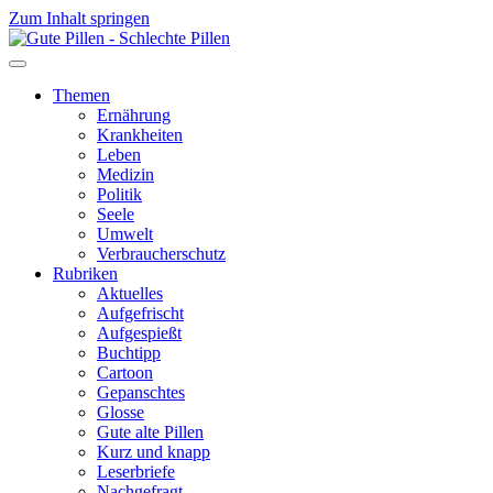
Zum Inhalt springen
Themen
Ernährung
Krankheiten
Leben
Medizin
Politik
Seele
Umwelt
Verbraucherschutz
Rubriken
Aktuelles
Aufgefrischt
Aufgespießt
Buchtipp
Cartoon
Gepanschtes
Glosse
Gute alte Pillen
Kurz und knapp
Leserbriefe
Nachgefragt