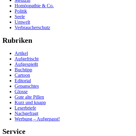
Medizin
Homöopathie & Co.
Politik
Seele
Umwelt
Verbraucherschutz
Rubriken
Artikel
Aufgefrischt
Aufgespießt
Buchtipp
Cartoon
Editorial
Gepanschtes
Glosse
Gute alte Pillen
Kurz und knapp
Leserbriefe
Nachgefragt
Werbung – Aufgepasst!
Service