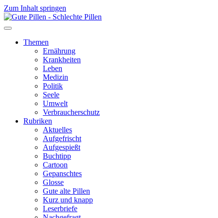
Zum Inhalt springen
Themen
Ernährung
Krankheiten
Leben
Medizin
Politik
Seele
Umwelt
Verbraucherschutz
Rubriken
Aktuelles
Aufgefrischt
Aufgespießt
Buchtipp
Cartoon
Gepanschtes
Glosse
Gute alte Pillen
Kurz und knapp
Leserbriefe
Nachgefragt