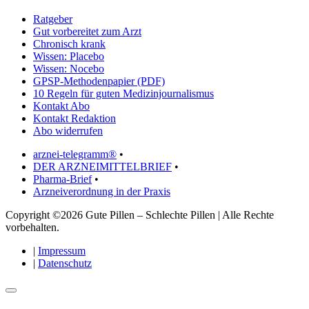
Ratgeber
Gut vorbereitet zum Arzt
Chronisch krank
Wissen: Placebo
Wissen: Nocebo
GPSP-Methodenpapier (PDF)
10 Regeln für guten Medizinjournalismus
Kontakt Abo
Kontakt Redaktion
Abo widerrufen
arznei-telegramm®
•
DER ARZNEIMITTELBRIEF
•
Pharma-Brief
•
Arzneiverordnung in der Praxis
Copyright ©2026 Gute Pillen – Schlechte Pillen | Alle Rechte
vorbehalten.
|
Impressum
|
Datenschutz