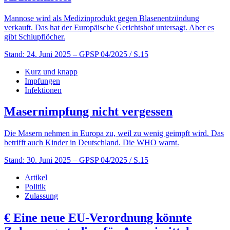
Mannose wird als Medizinprodukt gegen Blasenentzündung
verkauft. Das hat der Europäische Gerichtshof untersagt. Aber es
gibt Schlupflöcher.
Stand: 24. Juni 2025
– GPSP 04/2025 / S.15
Kurz und knapp
Impfungen
Infektionen
Masernimpfung nicht vergessen
Die Masern nehmen in Europa zu, weil zu wenig geimpft wird. Das
betrifft auch Kinder in Deutschland. Die WHO warnt.
Stand: 30. Juni 2025
– GPSP 04/2025 / S.15
Artikel
Politik
Zulassung
€
Eine neue EU-Verordnung könnte