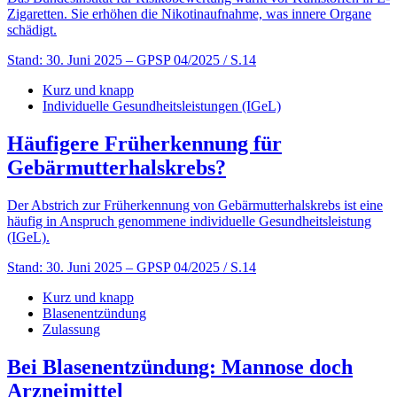
Zigaretten. Sie erhöhen die Nikotinaufnahme, was innere Organe
schädigt.
Stand: 30. Juni 2025
– GPSP 04/2025 / S.14
Kurz und knapp
Individuelle Gesundheitsleistungen (IGeL)
Häufigere Früherkennung für
Gebärmutterhalskrebs?
Der Abstrich zur Früherkennung von Gebärmutterhalskrebs ist eine
häufig in Anspruch genommene individuelle Gesundheitsleistung
(IGeL).
Stand: 30. Juni 2025
– GPSP 04/2025 / S.14
Kurz und knapp
Blasenentzündung
Zulassung
Bei Blasenentzündung: Mannose doch
Arzneimittel