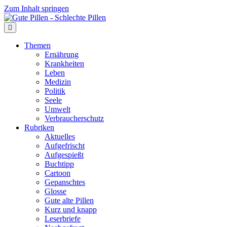
Zum Inhalt springen
Themen
Ernährung
Krankheiten
Leben
Medizin
Politik
Seele
Umwelt
Verbraucherschutz
Rubriken
Aktuelles
Aufgefrischt
Aufgespießt
Buchtipp
Cartoon
Gepanschtes
Glosse
Gute alte Pillen
Kurz und knapp
Leserbriefe