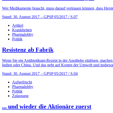
Wer Medikamente braucht, muss darauf vertrauen können, dass Herstell
Stand: 30. August 2017
– GPSP 05/2017 / S.07
Artikel
Krankheiten
Pharmalobby
Politik
Resistenz ab Fabrik
Wenn Sie ein Antibiotikum-Rezept in der Apotheke einlösen, machen
Indien oder China. Und das geht auf Kosten der Umwelt und insbeso
Stand: 30. August 2017
– GPSP 05/2017 / S.04
Aufgefrischt
Pharmalobby
Politik
Zulassung
... und wieder die Aktionäre zuerst