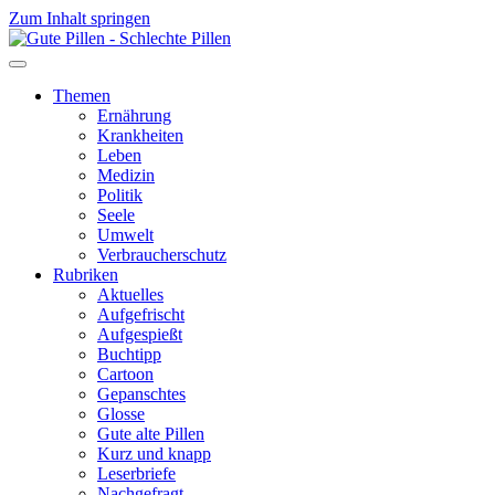
Zum Inhalt springen
Themen
Ernährung
Krankheiten
Leben
Medizin
Politik
Seele
Umwelt
Verbraucherschutz
Rubriken
Aktuelles
Aufgefrischt
Aufgespießt
Buchtipp
Cartoon
Gepanschtes
Glosse
Gute alte Pillen
Kurz und knapp
Leserbriefe
Nachgefragt