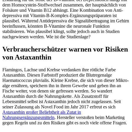
dem Homo­cystein-Stoffwechsel zusammen, der hauptsächlich von
Folsäure und Vitamin B12 abhängt. Eine Kombination von Anti­
depressiva mit Vitamin-B-Komplex-Ergänzungspräparaten ist
plausibel. Während Antidepressiva die Signalübertragung im Gehirn
beeinflussen, könnten B-Vitamine die neuronale Funktion
stabilisieren. Was plausibel klingt, sollte jedoch auch in Studien
nachgewiesen werden. Wie ist die Studienlage?
Verbraucherschützer warnen vor Risiken
von Astaxanthin
Flamingos, Lachse und Krebse verdanken ihre rötliche Farbe
Astaxanthin. Diesen Farbstoff produziert die Blutregenalge
Haematococcus pluvialis. Kleine Krebse, die sich von dieser Mikro­
alge ernähren, speichern ihn in ihrem Gewebe und geben ihn an
Fische weiter, von denen sie gefressen werden. So wandert
Astaxanthin durch die Nahrungskette. Als Zusatzstoff für
Lebensmittel selbst ist Astaxanthin jedoch nicht zugelassen. Seit
seiner Zulassung als Novel Food im Jahr 2017 erfreut es sich
Astaxanthin großer Beliebtheit als Zutat in
Nahrungsergänzungsmitteln
. Hersteller verstoßen beim Marketing
gegen Regeln und zu den Risiken gibt es noch viele offene Fragen.