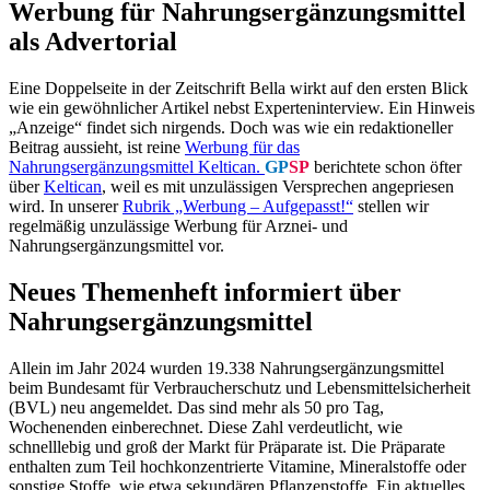
Werbung für Nahrungsergänzungsmittel
als
Advertorial
Eine Doppelseite in der Zeitschrift Bella wirkt auf den ersten Blick
wie ein gewöhnlicher Artikel nebst Experteninterview. Ein Hinweis
„Anzeige“ findet sich nirgends. Doch was wie ein redaktioneller
Beitrag aussieht, ist reine
Werbung für das
Nahrungsergänzungsmittel Keltican.
GP
SP
berichtete schon öfter
über
Keltican
, weil es mit unzulässigen Versprechen angepriesen
wird. In unserer
Rubrik „Werbung – Aufgepasst!“
stellen wir
regelmäßig unzulässige Werbung für Arznei- und
Nahrungsergänzungsmittel vor.
Neues Themenheft informiert über
Nahrungsergänzungsmittel
Allein im Jahr 2024 wurden 19.338 Nahrungsergänzungsmittel
beim Bundesamt für Verbraucherschutz und Lebensmittelsicherheit
(BVL) neu angemeldet. Das sind mehr als 50 pro Tag,
Wochenenden einberechnet. Diese Zahl verdeutlicht, wie
schnelllebig und groß der Markt für Präparate ist. Die Präparate
enthalten zum Teil hochkonzentrierte Vitamine, Mineralstoffe oder
sonstige Stoffe, wie etwa sekundären Pflanzenstoffe. Ein aktuelles