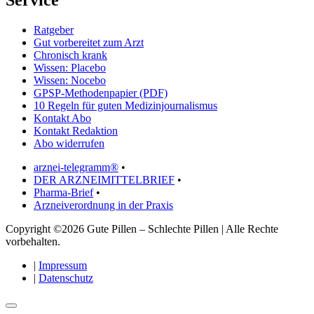
Service
Ratgeber
Gut vorbereitet zum Arzt
Chronisch krank
Wissen: Placebo
Wissen: Nocebo
GPSP-Methodenpapier (PDF)
10 Regeln für guten Medizinjournalismus
Kontakt Abo
Kontakt Redaktion
Abo widerrufen
arznei-telegramm®
•
DER ARZNEIMITTELBRIEF
•
Pharma-Brief
•
Arzneiverordnung in der Praxis
Copyright ©2026 Gute Pillen – Schlechte Pillen | Alle Rechte
vorbehalten.
|
Impressum
|
Datenschutz