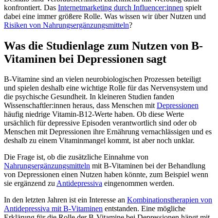
konfrontiert. Das
Internetmarketing durch Influencer:innen
spielt
dabei eine immer größere Rolle. Was wissen wir über Nutzen und
Risiken von Nahrungsergänzungsmitteln
?
Was die Studienlage zum Nutzen von B-
Vitaminen bei Depressionen sagt
B-Vitamine sind an vielen neurobiologischen Prozessen beteiligt
und spielen deshalb eine wichtige Rolle für das Nervensystem und
die psychische Gesundheit. In kleineren Studien fanden
Wissenschaftler:innen heraus, dass Menschen mit
Depressionen
häufig niedrige Vitamin-B12-Werte haben. Ob diese Werte
ursächlich für depressive Episoden verantwortlich sind oder ob
Menschen mit Depressionen ihre Ernährung vernachlässigen und es
deshalb zu einem Vitaminmangel kommt, ist aber noch unklar.
Die Frage ist, ob die zusätzliche Einnahme von
Nahrungsergänzungsmitteln
mit B-Vitaminen bei der Behandlung
von Depressionen einen Nutzen haben könnte, zum Beispiel wenn
sie ergänzend zu
Antidepressiva
eingenommen werden.
In den letzten Jahren ist ein Interesse an
Kombinationstherapien von
Antidepressiva mit B-Vitaminen
entstanden. Eine mögliche
Erklärung für die Rolle der B-Vitamine bei Depressionen hängt mit