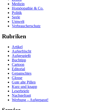
Medizin
Homöopathie & Co.
Politik
Seele
Umwelt
Verbraucherschutz
Rubriken
Artikel
Aufgefrischt
Aufgespießt
Buchtipp
Cartoon
Editorial
Gepanschtes
Glosse
Gute alte Pillen
Kurz und knapp
Leserbriefe
Nachgefragt
Werbung – Aufgepasst!