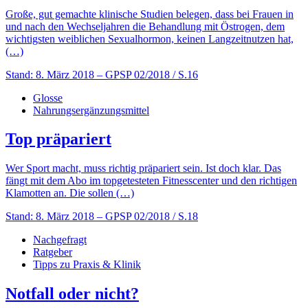
Große, gut gemachte klinische Studien belegen, dass bei Frauen in
und nach den Wechseljahren die Behandlung mit Östrogen, dem
wichtigsten weiblichen Sexualhormon, keinen Langzeitnutzen hat,
(…)
Stand: 8. März 2018
– GPSP 02/2018 / S.16
Glosse
Nahrungsergänzungsmittel
Top präpariert
Wer Sport macht, muss richtig präpariert sein. Ist doch klar. Das
fängt mit dem Abo im topgetesteten Fitnesscenter und den richtigen
Klamotten an. Die sollen (…)
Stand: 8. März 2018
– GPSP 02/2018 / S.18
Nachgefragt
Ratgeber
Tipps zu Praxis & Klinik
Notfall oder nicht?