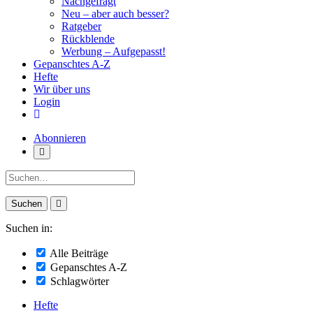
Nachgefragt
Neu – aber auch besser?
Ratgeber
Rückblende
Werbung – Aufgepasst!
Gepanschtes A-Z
Hefte
Wir über uns
Login
Abonnieren
Suche:
Suchen in:
Alle Beiträge
Gepanschtes A-Z
Schlagwörter
Hefte