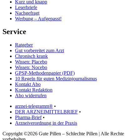
Kurz und knapp
Leserbriefe
Nachgefragt
Werbung – Aufgepasst!
Service
Ratgeber
Gut vorbereitet zum Arzt
Chronisch krank
Wissen: Placebo
Wissen: Nocebo
GPSP-Methodenpapier (PDF)
10 Regeln für guten Medizinjournalismus
Kontakt Abo
Kontakt Redaktion
Abo widerrufen
arznei-telegramm®
•
DER ARZNEIMITTELBRIEF
•
Pharma-Brief
•
Arzneiverordnung in der Praxis
Copyright ©2026 Gute Pillen – Schlechte Pillen | Alle Rechte
vorbehalten.