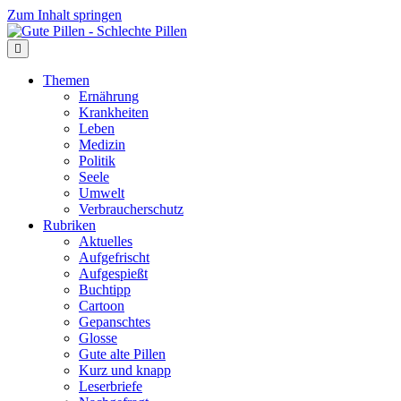
Zum Inhalt springen
Themen
Ernährung
Krankheiten
Leben
Medizin
Politik
Seele
Umwelt
Verbraucherschutz
Rubriken
Aktuelles
Aufgefrischt
Aufgespießt
Buchtipp
Cartoon
Gepanschtes
Glosse
Gute alte Pillen
Kurz und knapp
Leserbriefe