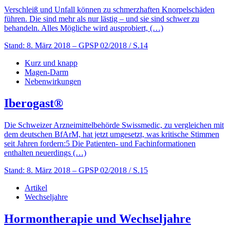
Verschleiß und Unfall können zu schmerzhaften Knorpelschäden
führen. Die sind mehr als nur lästig – und sie sind schwer zu
behandeln. Alles Mögliche wird ausprobiert, (…)
Stand: 8. März 2018
– GPSP 02/2018 / S.14
Kurz und knapp
Magen-Darm
Nebenwirkungen
Iberogast®
Die Schweizer Arzneimittelbehörde Swissmedic, zu vergleichen mit
dem deutschen BfArM, hat jetzt umgesetzt, was kritische Stimmen
seit Jahren fordern:5 Die Patienten- und Fachinformationen
enthalten neuerdings (…)
Stand: 8. März 2018
– GPSP 02/2018 / S.15
Artikel
Wechseljahre
Hormontherapie und Wechseljahre