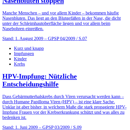
Nasenbluten stoppen
Manche Menschen – und vor allem Kinder – bekommen häufig
Nasenbluten. Das liegt an den Blutgefäßen in der Nase, die dicht
unter der Schleimhautoberfläche liegen und vor allem beim
Nasebohren ein­­reißen.
Stand: 1. August 2009
– GPSP 04/2009 / S.07
Kurz und knapp
Impfungen
Kinder
Krebs
HPV-Impfung: Nützliche
Entscheidungshilfe
Dass Gebärmutterhalskrebs durch Viren verursacht werden kann –
durch Humane Papilloma Viren (HPV) ­– ist eine klare Sache.
Unklar ist aber bisher, in welchem Maße die stark propagierte HPV-
Impfung Frauen vor der Krebserkrankung schützt und was alles zu
bedenken ist.
Stand: 1. Juni 2009
– GPSP 03/2009 / S.09