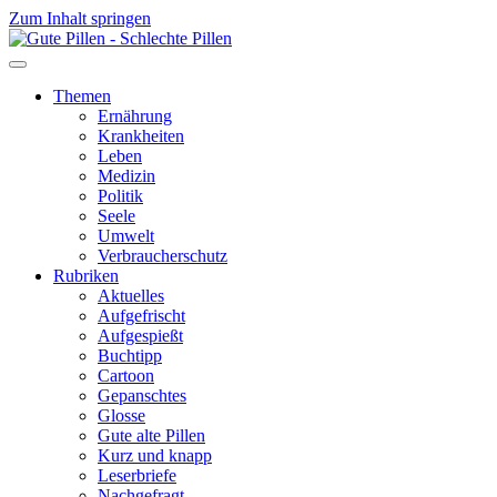
Zum Inhalt springen
Themen
Ernährung
Krankheiten
Leben
Medizin
Politik
Seele
Umwelt
Verbraucherschutz
Rubriken
Aktuelles
Aufgefrischt
Aufgespießt
Buchtipp
Cartoon
Gepanschtes
Glosse
Gute alte Pillen
Kurz und knapp
Leserbriefe
Nachgefragt