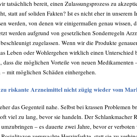
wir tatsächlich bereit, einen Zulassungsprozess zu akzepti
, statt auf soliden Fakten? Ist es nicht eher in unserem I
sen werden, von denen wir einigermaßen genau wissen, d
jetzt werden aufgrund von gesetzlichen Sonderregeln Arzne
s beschleunigt zugelassen. Wenn wir die Produkte genauer 
das Leben oder Wohlergehen wirklich einen Unterschied b
in, dass die möglichen Vorteile von neuen Medikamenten 
n – mit möglichen Schäden einhergehen.
zu riskante Arzneimittel nicht zügig wieder vom Mar
eher das Gegenteil nahe. Selbst bei krassen Problemen b
ft viel zu lang, bevor sie handeln. Der Schlankmacher 
umzubringen – es dauerte zwei Jahre, bevor er verboten
osiglitazon verursachte Herzinfarkte, statt sie zu verhin