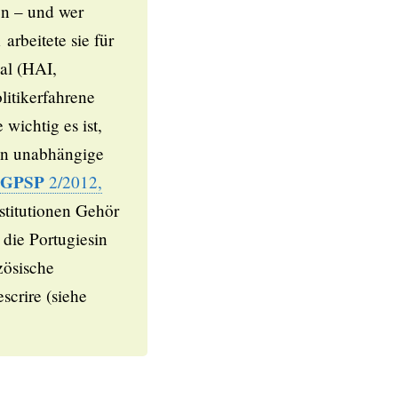
n – und wer
arbeitete sie für
nal (HAI,
olitikerfahrene
wichtig es ist,
en unabhängige
GPSP
2/2012,
stitutionen Gehör
 die Portugiesin
zösische
escrire (siehe