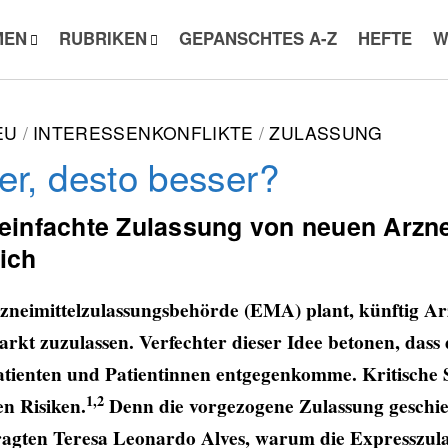
MEN
RUBRIKEN
GEPANSCHTES A-Z
HEFTE
W
EU
INTERESSENKONFLIKTE
ZULASSUNG
er, desto besser?
einfachte Zulassung von neuen Arzne
lich
zneimittelzulassungsbehörde (EMA) plant, künftig Ar
arkt zuzulassen. Verfechter dieser Idee betonen, dass
atienten und Patientinnen entgegenkomme. Kritisch
1,2
n Risiken.
Denn die vorgezogene Zulassung geschi
fragten Teresa Leonardo Alves, warum die Expresszul