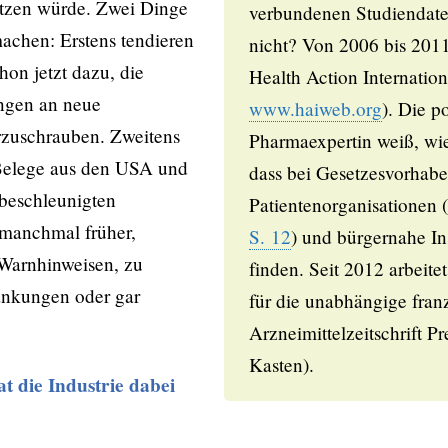
tzen würde. Zwei Dinge
verbundenen Studiendate
achen: Erstens tendieren
nicht? Von 2006 bis 2011 
on jetzt dazu, die
Health Action Internatio
ungen an neue
www.haiweb.org
). Die p
rzuschrauben. Zweitens
Pharmaexpertin weiß, wie 
 Belege aus den USA und
dass bei Gesetzesvorhab
beschleunigten
Patientenorganisationen (
 manchmal früher,
S. 12
) und bürgernahe In
Warnhinweisen, zu
finden. Seit 2012 arbeitet
nkungen oder gar
für die unabhängige fran
Arzneimittelzeitschrift Pr
Kasten).
at die Industrie dabei