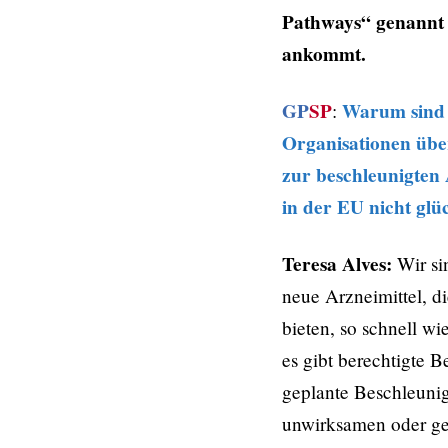
Pathways“ genannt 
ankommt.
GP
SP
Warum sind
:
Organisationen über
zur beschleunigten 
in der EU nicht glü
Teresa Alves:
Wir sin
neue Arzneimittel, di
bieten, so schnell wi
es gibt berechtigte B
geplante Beschleuni
unwirksamen oder ge