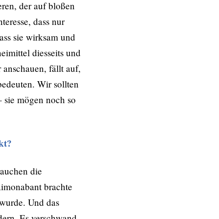
eren, der auf bloßen
nteresse, dass nur
ass sie wirksam und
imittel diesseits und
anschauen, fällt auf,
edeuten. Wir sollten
– sie mögen noch so
kt?
rauchen die
Rimonabant brachte
 wurde. Und das
dern. Es ver­schwand