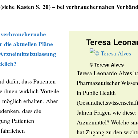
(siehe Kasten S. 20) – bei verbrauchernahen Verbänd
 verbrauchernahe
Teresa Leona
 die aktuellen Pläne
Arzneimittelzulassung
cklich?
© Teresa Alves
Teresa Leonardo Alves ha
d dafür, dass Patienten
Pharmazeutischer Wissen
e ihnen wirklich Vorteile
in Public Health
e möglich erhalten. Aber
(Gesundheitswissenschaften
edenken, dass die
Jahren Fragen wie diese:
gung Patienten
Arzneimittel? Welche sin
fährlichen
hat Zugang zu den wicht