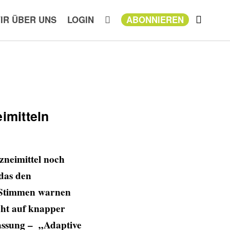
IR ÜBER UNS
LOGIN
ABONNIEREN
imitteln
zneimittel noch
 das den
e Stimmen warnen
eht auf knapper
assung – „Adaptive