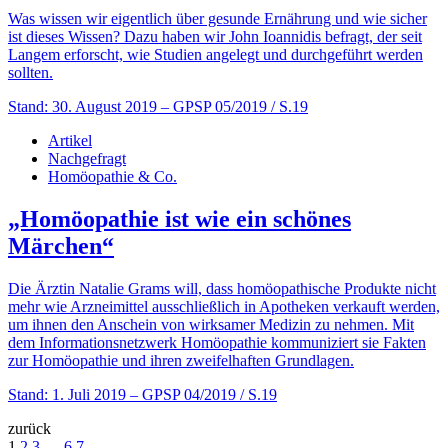
Was wissen wir eigentlich über gesunde Ernährung und wie sicher
ist dieses Wissen? Dazu haben wir John Ioannidis befragt, der seit
Langem erforscht, wie Studien angelegt und durchgeführt werden
sollten.
Stand: 30. August 2019
– GPSP 05/2019 / S.19
Artikel
Nachgefragt
Homöopathie & Co.
„Homöopathie ist wie ein schönes
Märchen“
Die Ärztin Natalie Grams will, dass homöopathische Produkte nicht
mehr wie Arzneimittel ausschließlich in Apotheken verkauft werden,
um ihnen den Anschein von wirksamer Medizin zu nehmen. Mit
dem Informationsnetzwerk Homöopathie kommuniziert sie Fakten
zur Homöopathie und ihren zweifelhaften Grundlagen.
Stand: 1. Juli 2019
– GPSP 04/2019 / S.19
zurück
1
2
3
…
6
7