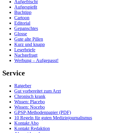
Aufgefrischt
Aufgespießt
Buchtipp
Cartoon
Editorial
Gepanschtes
Glosse
Gute alte Pillen
Kurz und knapp
Leserbriefe
Nachgefragt
Werbung – Aufgepasst!
Service
Ratgeber
Gut vorbereitet zum Arzt
Chronisch krank
Wissen: Placebo
Wissen: Nocebo
GPSP-Methodenpapier (PDF)
10 Regeln für guten Medizinjournalismus
Kontakt Abo
Kontakt Redaktion