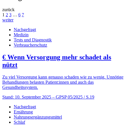
zurück
1
2
3
…
6
7
weiter
Nachgefragt
Medizin
Tests und Diagnostik
Verbraucherschutz
€
Wenn Versorgung mehr schadet als
nützt
Zu viel Versorgung kann genauso schaden wie zu wenig. Unnötige
Behandlungen belasten Patient:innen und auch das
Gesundheitssystem.
Stand: 10. September 2025
– GPSP 05/2025 / S.19
Nachgefragt
Ernährung
Nahrungsergänzungsmittel
Schlaf