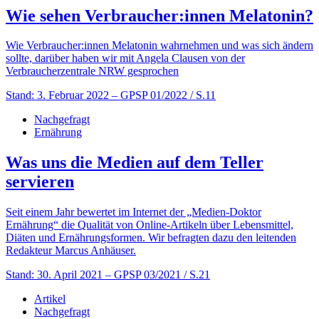
Wie sehen Verbraucher:innen Melatonin?
Wie Verbraucher:innen Melatonin wahrnehmen und was sich ändern
sollte, darüber haben wir mit Angela Clausen von der
Verbraucherzentrale NRW gesprochen
Stand: 3. Februar 2022
– GPSP 01/2022 / S.11
Nachgefragt
Ernährung
Was uns die Medien auf dem Teller
servieren
Seit einem Jahr bewertet im Internet der „Medien-Doktor
Ernährung“ die Qualität von Online-Artikeln über Lebensmittel,
Diäten und Ernährungsformen. Wir befragten dazu den leitenden
Redakteur Marcus Anhäuser.
Stand: 30. April 2021
– GPSP 03/2021 / S.21
Artikel
Nachgefragt