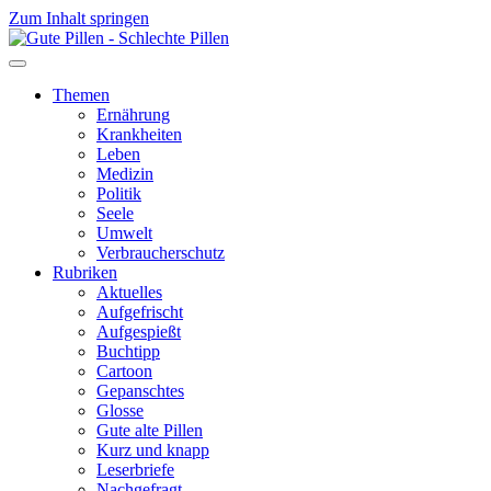
Zum Inhalt springen
Themen
Ernährung
Krankheiten
Leben
Medizin
Politik
Seele
Umwelt
Verbraucherschutz
Rubriken
Aktuelles
Aufgefrischt
Aufgespießt
Buchtipp
Cartoon
Gepanschtes
Glosse
Gute alte Pillen
Kurz und knapp
Leserbriefe
Nachgefragt