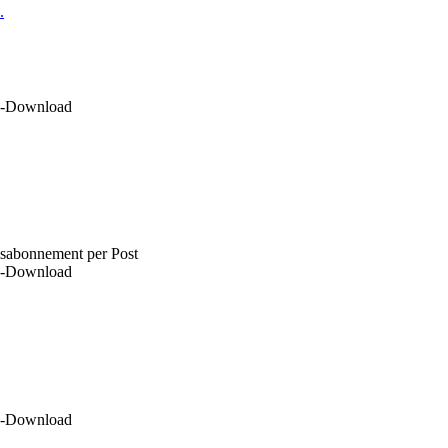
.
DF-Download
esabonnement per Post
DF-Download
DF-Download