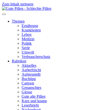
Zum Inhalt springen
Themen
Ernährung
Krankheiten
Leben
Medizin
Politik
Seele
Umwelt
Verbraucherschutz
Rubriken
Aktuelles
Aufgefrischt
Aufgespießt
Buchtipp
Cartoon
Gepanschtes
Glosse
Gute alte Pillen
Kurz und knapp
Leserbriefe
Nachgefragt