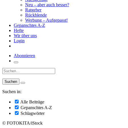
Neu – aber auch besser?
Ratgeber
Rückblende
Werbung – Aufgepasst!
Gepanschtes A-Z
Hefte
Wir über uns
Login
Abonnieren
Suche:
Suchen in:
Alle Beiträge
Gepanschtes A-Z
Schlagwörter
© FOTOKITA/iStock