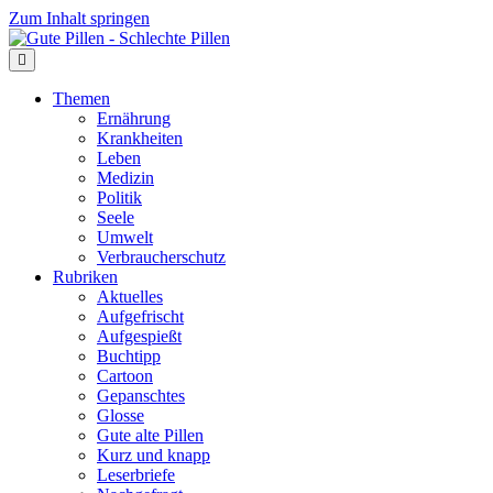
Zum Inhalt springen
Themen
Ernährung
Krankheiten
Leben
Medizin
Politik
Seele
Umwelt
Verbraucherschutz
Rubriken
Aktuelles
Aufgefrischt
Aufgespießt
Buchtipp
Cartoon
Gepanschtes
Glosse
Gute alte Pillen
Kurz und knapp
Leserbriefe