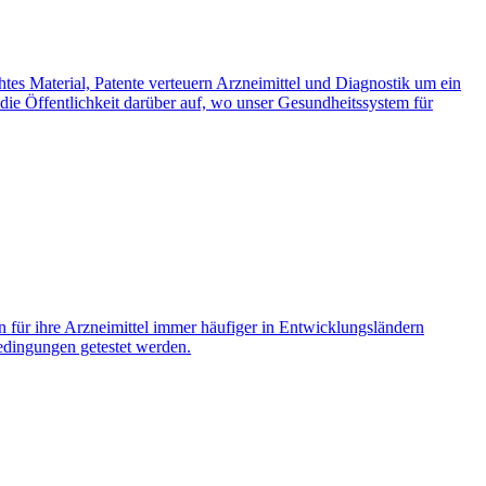
tes Material, Patente verteuern Arzneimittel und Diagnostik um ein
 die Öffentlichkeit darüber auf, wo unser Gesundheitssystem für
n für ihre Arzneimittel immer häufiger in Entwicklungsländern
edingungen getestet werden.