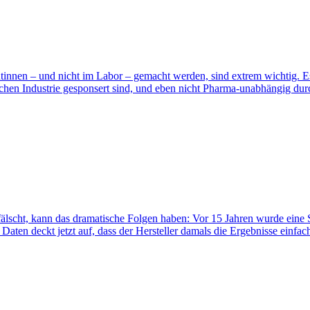
ntinnen – und nicht im Labor – gemacht werden, sind extrem wichtig. Es 
ischen Industrie gesponsert sind, und eben nicht Pharma-unabhängig du
fälscht, kann das dramatische Folgen haben: Vor 15 Jahren wurde eine S
Daten deckt jetzt auf, dass der Hersteller damals die Ergebnisse einf