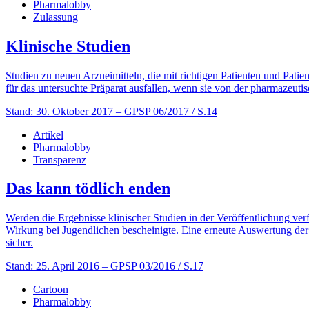
Pharmalobby
Zulassung
Klinische Studien
Studien zu neuen Arzneimitteln, die mit richtigen Patienten und Patie
für das untersuchte Präparat ausfallen, wenn sie von der pharmazeut
Stand: 30. Oktober 2017
– GPSP 06/2017 / S.14
Artikel
Pharmalobby
Transparenz
Das kann tödlich enden
Werden die Ergebnisse klinischer Studien in der Veröffentlichung ver
Wirkung bei Jugendlichen bescheinigte. Eine erneute Auswertung der 
sicher.
Stand: 25. April 2016
– GPSP 03/2016 / S.17
Cartoon
Pharmalobby