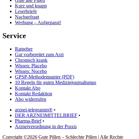
Gute alte Pillen
Kurz und knapp
Leserbriefe
Nachgefragt
Werbung – Aufgepasst!
Service
Ratgeber
Gut vorbereitet zum Arzt
Chronisch krank
Wissen: Placebo
Wissen: Nocebo
GPSP-Methodenpapier (PDF)
10 Regeln für guten Medizinjournalismus
Kontakt Abo
Kontakt Redaktion
Abo widerrufen
arznei-telegramm®
•
DER ARZNEIMITTELBRIEF
•
Pharma-Brief
•
Arzneiverordnung in der Praxis
Copyright ©2026 Gute Pillen – Schlechte Pillen | Alle Rechte