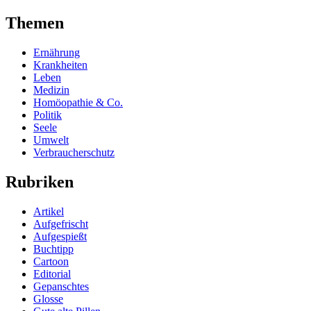
Themen
Ernährung
Krankheiten
Leben
Medizin
Homöopathie & Co.
Politik
Seele
Umwelt
Verbraucherschutz
Rubriken
Artikel
Aufgefrischt
Aufgespießt
Buchtipp
Cartoon
Editorial
Gepanschtes
Glosse