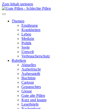
Zum Inhalt springen
Themen
Ernährung
Krankheiten
Leben
Medizin
Politik
Seele
Umwelt
Verbraucherschutz
Rubriken
Aktuelles
Aufgefrischt
Aufgespießt
Buchtipp
Cartoon
Gepanschtes
Glosse
Gute alte Pillen
Kurz und knapp
Leserbriefe
Nachgefragt