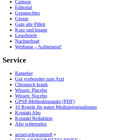
Cartoon
Editorial
Gepanschtes
Glosse
Gute alte Pillen
Kurz und knapp
Leserbriefe
Nachgefragt
Werbung – Aufgepasst!
Service
Ratgeber
Gut vorbereitet zum Arzt
Chronisch krank
Wissen: Placebo
Wissen: Nocebo
GPSP-Methodenpapier (PDF)
10 Regeln für guten Medizinjournalismus
Kontakt Abo
Kontakt Redaktion
Abo widerrufen
arznei-telegramm®
•