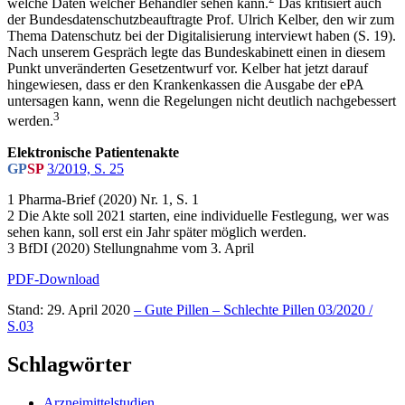
welche Daten welcher Behandler sehen kann.
Das kritisiert auch
der Bundesdatenschutzbeauftragte Prof. Ulrich Kelber, den wir zum
Thema Datenschutz bei der Digitalisierung interviewt haben (S. 19).
Nach unserem Gespräch legte das Bundeskabinett einen in diesem
Punkt unveränderten Gesetzentwurf vor. Kelber hat jetzt darauf
hingewiesen, dass er den Krankenkassen die Ausgabe der ePA
untersagen kann, wenn die Regelungen nicht deutlich nachgebessert
3
werden.
Elektronische Patientenakte
GP
SP
3/2019, S. 25
1 Pharma-Brief (2020) Nr. 1, S. 1
2 Die Akte soll 2021 starten, eine individuelle Festlegung, wer was
sehen kann, soll erst ein Jahr später möglich werden.
3 BfDI (2020) Stellungnahme vom 3. April
PDF-Download
Stand: 29. April 2020
– Gute Pillen – Schlechte Pillen 03/2020 /
S.03
Schlagwörter
Arzneimittelstudien