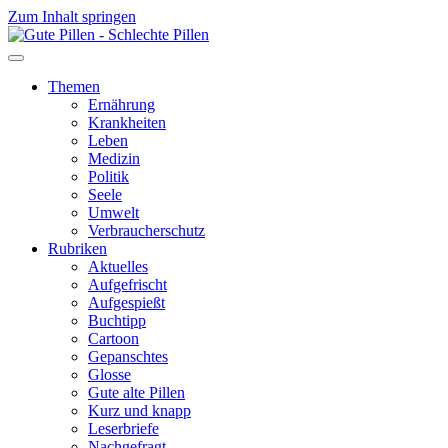
Zum Inhalt springen
Themen
Ernährung
Krankheiten
Leben
Medizin
Politik
Seele
Umwelt
Verbraucherschutz
Rubriken
Aktuelles
Aufgefrischt
Aufgespießt
Buchtipp
Cartoon
Gepanschtes
Glosse
Gute alte Pillen
Kurz und knapp
Leserbriefe
Nachgefragt