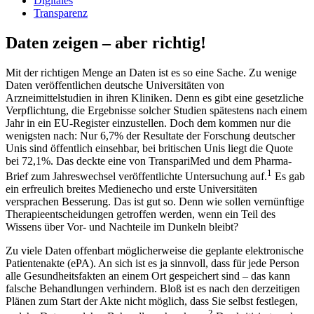
Digitales
Transparenz
Daten zeigen – aber richtig!
Mit der richtigen Menge an Daten ist es so eine Sache. Zu wenige
Daten veröffentlichen deutsche Universitäten von
Arzneimittelstudien in ihren Kliniken. Denn es gibt eine gesetzliche
Verpflichtung, die Ergebnisse solcher Studien spätestens nach einem
Jahr in ein EU-Register einzustellen. Doch dem kommen nur die
wenigsten nach: Nur 6,7% der Resultate der Forschung deutscher
Unis sind öffentlich einsehbar, bei britischen Unis liegt die Quote
bei 72,1%. Das deckte eine von TranspariMed und dem Pharma-
1
Brief zum Jahreswechsel veröffentlichte Untersuchung auf.
Es gab
ein erfreulich breites Medien­echo und erste Universitäten
versprachen Besserung. Das ist gut so. Denn wie sollen vernünftige
Therapieentscheidungen getroffen werden, wenn ein Teil des
Wissens über Vor- und Nachteile im Dunkeln bleibt?
Zu viele Daten offenbart möglicherweise die geplante elektronische
Patientenakte (ePA). An sich ist es ja sinnvoll, dass für jede Person
alle Gesundheitsfakten an einem Ort gespeichert sind – das kann
falsche Behandlungen verhindern. Bloß ist es nach den derzeitigen
Plänen zum Start der Akte nicht möglich, dass Sie selbst festlegen,
2