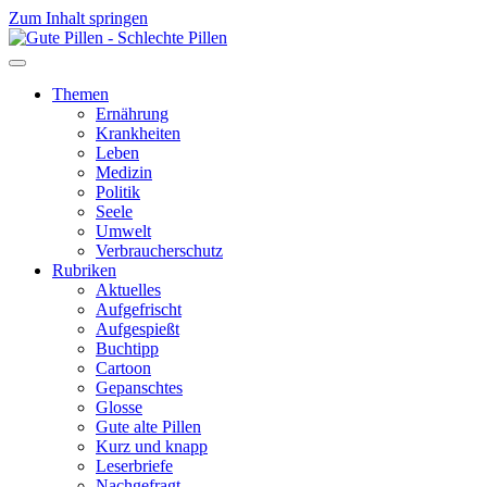
Zum Inhalt springen
Themen
Ernährung
Krankheiten
Leben
Medizin
Politik
Seele
Umwelt
Verbraucherschutz
Rubriken
Aktuelles
Aufgefrischt
Aufgespießt
Buchtipp
Cartoon
Gepanschtes
Glosse
Gute alte Pillen
Kurz und knapp
Leserbriefe
Nachgefragt