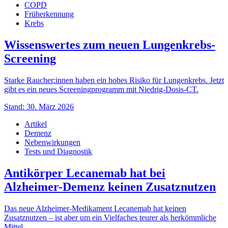
COPD
Früherkennung
Krebs
Wissenswertes zum neuen Lungenkrebs-
Screening
Starke Raucher:innen haben ein hohes Risiko für Lungenkrebs. Jetzt
gibt es ein neues Screeningprogramm mit Niedrig-Dosis-CT.
Stand: 30. März 2026
Artikel
Demenz
Nebenwirkungen
Tests und Diagnostik
Antikörper Lecanemab hat bei
Alzheimer-Demenz keinen Zusatznutzen
Das neue Alzheimer-Medikament Lecanemab hat keinen
Zusatznutzen – ist aber um ein Vielfaches teurer als herkömmliche
Mittel.