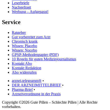
Leserbriefe
Nachgefragt
Werbung – Aufgepasst!
Service
Ratgeber
Gut vorbereitet zum Arzt
Chronisch krank
Wissen: Placebo
Wissen: Nocebo
GPSP-Methodenpapier (PDF)
10 Regeln für guten Medizinjournalismus
Kontakt Abo
Kontakt Redaktion
Abo widerrufen
arznei-telegramm®
•
DER ARZNEIMITTELBRIEF
•
Pharma-Brief
•
Arzneiverordnung in der Praxis
Copyright ©2026 Gute Pillen – Schlechte Pillen | Alle Rechte
vorbehalten.