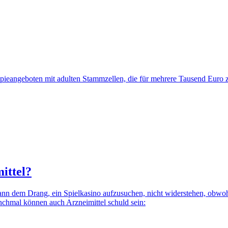
apieangeboten mit adulten Stammzellen, die für mehrere Tausend Euro
ittel?
n dem Drang, ein Spielkasino aufzusuchen, nicht widerstehen, obwohl 
chmal können auch Arzneimittel schuld sein: