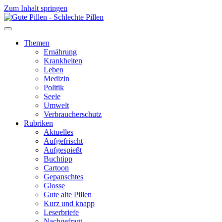
Zum Inhalt springen
Themen
Ernährung
Krankheiten
Leben
Medizin
Politik
Seele
Umwelt
Verbraucherschutz
Rubriken
Aktuelles
Aufgefrischt
Aufgespießt
Buchtipp
Cartoon
Gepanschtes
Glosse
Gute alte Pillen
Kurz und knapp
Leserbriefe
Nachgefragt