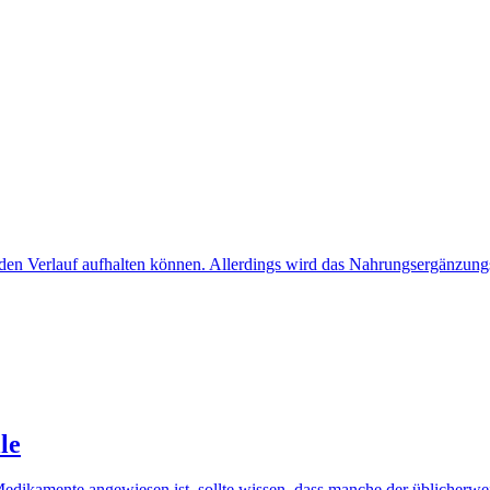
 den Verlauf aufhalten können. Allerdings wird das Nahrungsergänzun
le
Medikamente angewiesen ist, sollte wissen, dass manche der üblicherw