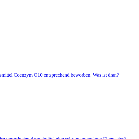
gsmittel Coenzym Q10 entsprechend beworben. Was ist dran?
eise verordneten Arzneimittel eine sehr unangenehme Eigenschaft