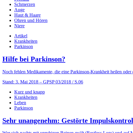
Schmerzen
Auge
Haut & Haare
Ohren und Hören
Niere
Artikel
Krankheiten
Parkinson
Hilfe bei Parkinson?
Noch fehlen Medikamente, die eine Parkinson-Krankheit heilen oder
Stand: 3. Mai 2018
– GPSP 03/2018 / S.06
Kurz und knapp
Krankheiten
Leben
Parkinson
Sehr unangenehm: Gestörte Impulskontrol
Wer sich nachts mit unruhigen Beinen quält (Restless Legs) und auf 