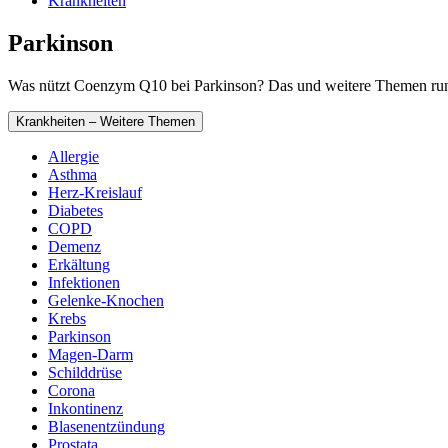
Krankheiten
Parkinson
Was nützt Coenzym Q10 bei Parkinson? Das und weitere Themen rund
Krankheiten – Weitere Themen
Allergie
Asthma
Herz-Kreislauf
Diabetes
COPD
Demenz
Erkältung
Infektionen
Gelenke-Knochen
Krebs
Parkinson
Magen-Darm
Schilddrüse
Corona
Inkontinenz
Blasenentzündung
Prostata