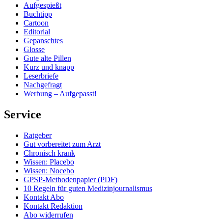
Aufgespießt
Buchtipp
Cartoon
Editorial
Gepanschtes
Glosse
Gute alte Pillen
Kurz und knapp
Leserbriefe
Nachgefragt
Werbung – Aufgepasst!
Service
Ratgeber
Gut vorbereitet zum Arzt
Chronisch krank
Wissen: Placebo
Wissen: Nocebo
GPSP-Methodenpapier (PDF)
10 Regeln für guten Medizinjournalismus
Kontakt Abo
Kontakt Redaktion
Abo widerrufen