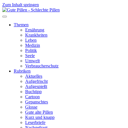
Zum Inhalt springen
Themen
Ernährung
Krankheiten
Leben
Medizin
Politik
Seele
Umwelt
Verbraucherschutz
Rubriken
Aktuelles
Aufgefrischt
Aufgespießt
Buchtipp
Cartoon
Gepanschtes
Glosse
Gute alte Pillen
Kurz und knapp
Leserbriefe
Nachgefragt