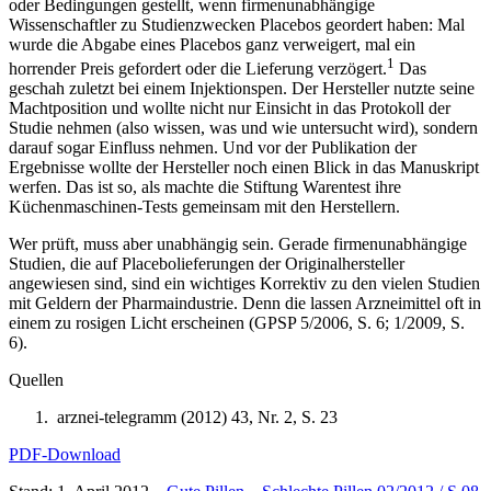
oder Bedingungen gestellt, wenn firmenunabhängige
Wissenschaftler zu Studienzwecken Placebos geordert haben: Mal
wurde die Abgabe eines Placebos ganz verweigert, mal ein
1
horrender Preis gefordert oder die Lieferung verzögert.
Das
geschah zuletzt bei einem Injektionspen. Der Hersteller nutzte seine
Machtposition und wollte nicht nur Einsicht in das Protokoll der
Studie nehmen (also wissen, was und wie untersucht wird), sondern
darauf sogar Einfluss nehmen. Und vor der Publikation der
Ergebnisse wollte der Hersteller noch einen Blick in das Manuskript
werfen. Das ist so, als machte die Stiftung Warentest ihre
Küchenmaschinen-Tests gemeinsam mit den Herstellern.
Wer prüft, muss aber unabhängig sein. Gerade firmenunabhängige
Studien, die auf Placebolieferungen der Originalhersteller
angewiesen sind, sind ein wichtiges Korrektiv zu den vielen Studien
mit Geldern der Pharmaindustrie. Denn die lassen Arzneimittel oft in
einem zu rosigen Licht erscheinen (GPSP 5/2006, S. 6; 1/2009, S.
6).
Quellen
arznei-telegramm (2012) 43, Nr. 2, S. 23
PDF-Download