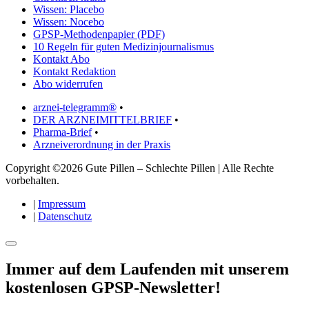
Wissen: Placebo
Wissen: Nocebo
GPSP-Methodenpapier (PDF)
10 Regeln für guten Medizinjournalismus
Kontakt Abo
Kontakt Redaktion
Abo widerrufen
arznei-telegramm®
•
DER ARZNEIMITTELBRIEF
•
Pharma-Brief
•
Arzneiverordnung in der Praxis
Copyright ©2026 Gute Pillen – Schlechte Pillen | Alle Rechte
vorbehalten.
|
Impressum
|
Datenschutz
Immer auf dem Laufenden mit unserem
kostenlosen GPSP-Newsletter
!