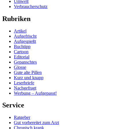
Umwelt
Verbraucherschutz
Rubriken
Artikel
Aufgefrischt
Aufgespießt
Buchtipp
Cartoon
Editorial
Gepanschtes
Glosse
Gute alte Pillen
Kurz und knapp
Leserbriefe
Nachgefragt
Werbung – Aufgepasst!
Service
Ratgeber
Gut vorbereitet zum Arzt
Chronisch krank