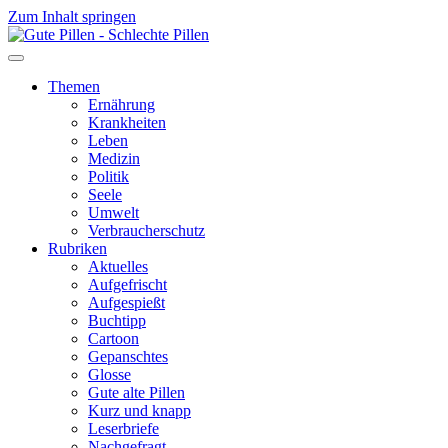
Zum Inhalt springen
Themen
Ernährung
Krankheiten
Leben
Medizin
Politik
Seele
Umwelt
Verbraucherschutz
Rubriken
Aktuelles
Aufgefrischt
Aufgespießt
Buchtipp
Cartoon
Gepanschtes
Glosse
Gute alte Pillen
Kurz und knapp
Leserbriefe
Nachgefragt