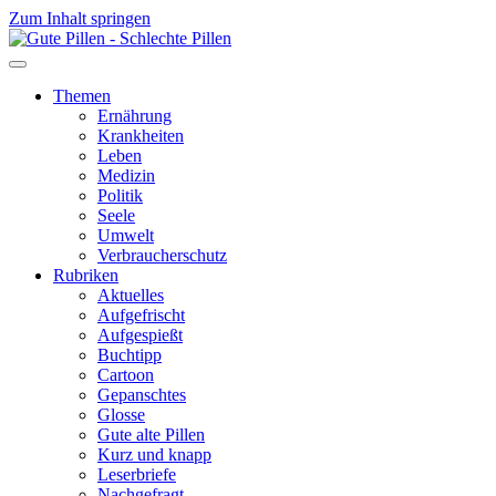
Zum Inhalt springen
Themen
Ernährung
Krankheiten
Leben
Medizin
Politik
Seele
Umwelt
Verbraucherschutz
Rubriken
Aktuelles
Aufgefrischt
Aufgespießt
Buchtipp
Cartoon
Gepanschtes
Glosse
Gute alte Pillen
Kurz und knapp
Leserbriefe
Nachgefragt