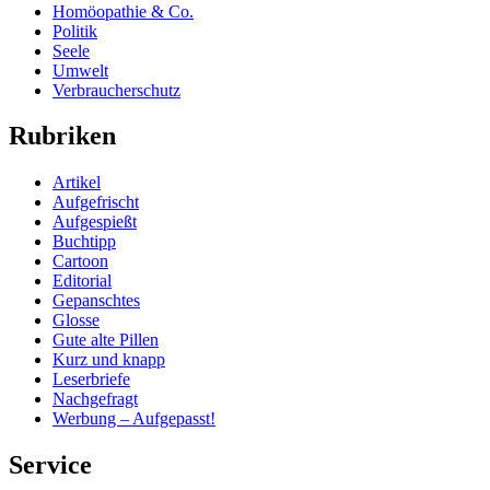
Homöopathie & Co.
Politik
Seele
Umwelt
Verbraucherschutz
Rubriken
Artikel
Aufgefrischt
Aufgespießt
Buchtipp
Cartoon
Editorial
Gepanschtes
Glosse
Gute alte Pillen
Kurz und knapp
Leserbriefe
Nachgefragt
Werbung – Aufgepasst!
Service