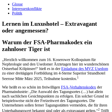
Glosse
Interessenkonflikte
Politik
Lernen im Luxushotel – Extravagant
oder angemessen?
Warum der FSA-Pharmakodex ein
zahnloser Tiger ist
„Herzlich willkommen zum 16. Koserower Kolloquium für
Nephrologie und den Usedomer Ärztetagen hier im wunderschönen
Ostseebad Kölpinsee!“ hieß es in der
Einladung des MVZ Usedom
zu einer dreitägigen Fortbildung im 4-Sterne Superior Strandhotel
1
See­rose Mitte März 2025, Teilnahme kostenlos.
Wie heißt es so schön im freiwilligen
FSA-Verhaltenskodex
der
Pharma­industrie: „Die Auswahl des Tagungsortes (…) hat allein
nach sachlichen Gesichtspunkten zu erfolgen. Ein solcher Grund ist
beispielsweise nicht der Freizeitwert des Tagungsortes. Die
Unternehmen sollen ferner Tagungsstätten vermeiden, die für ihren
2
Unterhaltungswert bekannt sind oder als extravagant gelten.“
Trifft