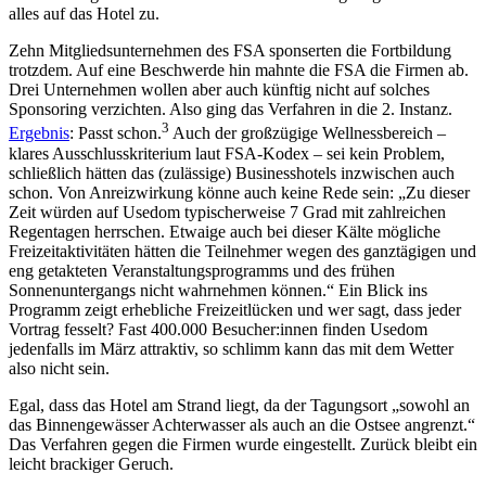
alles auf das Hotel zu.
Zehn Mitgliedsunternehmen des FSA sponserten die Fortbildung
trotzdem. Auf eine Beschwerde hin mahnte die FSA die Firmen ab.
Drei Unternehmen wollen aber auch künftig nicht auf solches
Sponsoring verzichten. Also ging das Verfahren in die 2. Instanz.
3
Ergebnis
: Passt schon.
Auch der großzügige Wellnessbereich –
klares Ausschlusskriterium laut FSA-Kodex – sei kein Problem,
schließlich hätten das (zulässige) Businesshotels inzwischen auch
schon. Von Anreizwirkung könne auch keine Rede sein: „Zu dieser
Zeit würden auf Usedom typischerweise 7 Grad mit zahlreichen
Regentagen herrschen. Etwaige auch bei dieser Kälte mögliche
Freizeitaktivitäten hätten die Teilnehmer wegen des ganztägigen und
eng getakteten Veranstaltungsprogramms und des frühen
Sonnenuntergangs nicht wahrnehmen können.“ Ein Blick ins
Programm zeigt erhebliche Freizeitlücken und wer sagt, dass jeder
Vortrag fesselt? Fast 400.000 Besucher:innen finden Usedom
jedenfalls im März attraktiv, so schlimm kann das mit dem Wetter
also nicht sein.
Egal, dass das Hotel am Strand liegt, da der Tagungsort „sowohl an
das Binnengewässer Achterwasser als auch an die Ostsee angrenzt.“
Das Verfahren gegen die Firmen wurde eingestellt. Zurück bleibt ein
leicht brackiger Geruch.