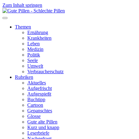
Zum Inhalt springen
Themen
Ernährung
Krankheiten
Leben
Medizin
Politik
Seele
Umwelt
Verbraucherschutz
Rubriken
Aktuelles
Aufgefrischt
Aufgespießt
Buchtipp
Cartoon
Gepanschtes
Glosse
Gute alte Pillen
Kurz und knapp
Leserbriefe
Nachgefragt