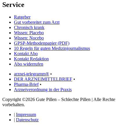
Service
Ratgeber
Gut vorbereitet zum Arzt
Chronisch krank
Wissen: Placebo
Wissen: Nocebo
GPSP-Methodenpapier (PDF)
10 Regeln für guten Medizinjournalismus
Kontakt Abo
Kontakt Redaktion
Abo widerrufen
arznei-telegramm®
•
DER ARZNEIMITTELBRIEF
•
Pharma-Brief
•
Arzneiverordnung in der Praxis
Copyright ©2026 Gute Pillen – Schlechte Pillen | Alle Rechte
vorbehalten.
|
Impressum
|
Datenschutz