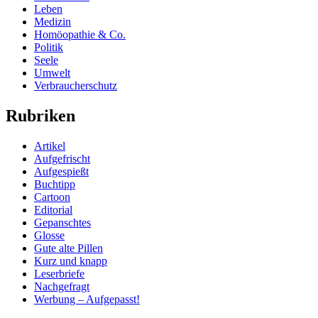
Leben
Medizin
Homöopathie & Co.
Politik
Seele
Umwelt
Verbraucherschutz
Rubriken
Artikel
Aufgefrischt
Aufgespießt
Buchtipp
Cartoon
Editorial
Gepanschtes
Glosse
Gute alte Pillen
Kurz und knapp
Leserbriefe
Nachgefragt
Werbung – Aufgepasst!