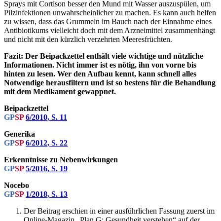
Sprays mit Cortison besser den Mund mit Wasser auszuspülen, um
Pilzinfektionen unwahrscheinlicher zu machen. Es kann auch helfen
zu wissen, dass das Grummeln im Bauch nach der Einnahme eines
Antibiotikums vielleicht doch mit dem Arzneimittel zusammenhängt
und nicht mit den kürzlich verzehrten Meeresfrüchten.
Fazit: Der Beipackzettel enthält viele wichtige und nützliche
Informationen. Nicht immer ist es nötig, ihn von vorne bis
hinten zu lesen. Wer den Aufbau kennt, kann schnell alles
Notwendige herausfiltern und ist so bestens für die Behandlung
mit dem Medikament gewappnet.
Beipackzettel
GP
SP
6/2010, S. 11
Generika
GP
SP
6/2012, S. 22
Erkenntnisse zu Neben­wirkungen
GP
SP
5/2016, S. 19
Nocebo
GP
SP
1/2018, S. 13
Der Beitrag erschien in einer ausführlichen Fassung zuerst im
Online-Magazin „Plan G: Gesundheit verstehen“ auf der