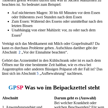
Tabletten geteilt werden dürfen und was in Sachen Mahlzeiten zu
beachten ist. So bedeutet zum Beispiel:
Auf nüchternen Magen: 30 bis 60 Minuten vor dem Essen
oder frühestens zwei Stunden nach dem Essen
Zum Essen: Während des Essens oder unmittelbar nach den
letzten Bissen
Unabhängig von einer Mahlzeit: vor, zu oder nach dem
2
Essen
Verträgt sich das Medikament mit Milch oder Grapefruitsaft? Da
kann es durchaus Probleme geben. Aufschluss darüber gibt der
Abschnitt
2
„Vor der Einnahme beachten“.
Gehört das Arzneimittel in den Kühlschrank oder ist es nach dem
Öffnen nur für eine bestimmte Zeit haltbar, wie es etwa bei
Augentropfen oder anderen flüssigen Präparat oft der Fall ist? Das
lässt sich im Abschnitt
5
„Aufbewahrung“ nachlesen.
GP
SP
Was wo im Beipackzettel steht
Abschnitt
Darum geht es (Auswahl)
Bei welcher Krankheit oder
1. Anwendungsgebiet und
welchen Beschwerden? Für wen