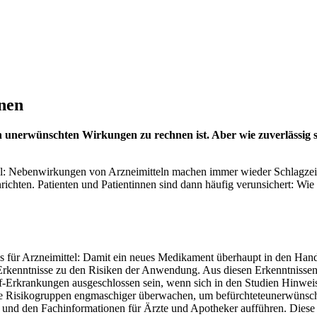
nen
en unerwünschten Wirkungen zu rechnen ist. Aber wie zuverlässig s
ttel: Nebenwirkungen von Arzneimitteln machen immer wieder Schlagze
anrichten. Patienten und Patientinnen sind dann häufig verunsichert: W
ess für Arzneimittel: Damit ein neues Medikament überhaupt in den Han
e Erkenntnisse zu den Risiken der Anwendung. Aus diesen Erkenntnisse
uf-Erkrankungen ausgeschlossen sein, wenn sich in den Studien Hinwei
e Risikogruppen engmaschiger überwachen, um befürchteteunerwünscht
l und den Fachinformationen für Ärzte und Apotheker aufführen. Dies