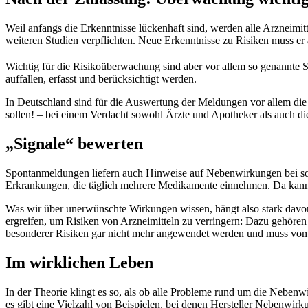
Weil anfangs die Erkenntnisse lückenhaft sind, werden alle Arzneimi
weiteren Studien verpflichten. Neue Erkenntnisse zu Risiken muss er
Wichtig für die Risikoüberwachung sind aber vor allem so genannte
auffallen, erfasst und berücksichtigt werden.
In Deutschland sind für die Auswertung der Meldungen vor allem die
sollen! – bei einem Verdacht sowohl Ärzte und Apotheker als auch die 
„Signale“ bewerten
Spontanmeldungen liefern auch Hinweise auf Nebenwirkungen bei solc
Erkrankungen, die täglich mehrere Medikamente einnehmen. Da kann es
Was wir über unerwünschte Wirkungen wissen, hängt also stark dav
ergreifen, um Risiken von Arzneimitteln zu verringern: Dazu gehöre
besonderer Risiken gar nicht mehr angewendet werden und muss vo
Im wirklichen Leben
In der Theorie klingt es so, als ob alle Probleme rund um die Neben
es gibt eine Vielzahl von Beispielen, bei denen Hersteller Nebenwirk