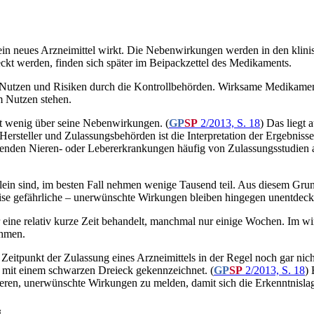
in neues Arzneimittel wirkt. Die Nebenwirkungen werden in den klinisc
deckt werden, finden sich später im Beipackzettel des Medikaments.
 Nutzen und Risiken durch die Kontrollbehörden. Wirksame Medikamen
m Nutzen stehen.
t wenig über seine Nebenwirkungen. (
GP
SP
2/2013, S. 18
) Das liegt
Hersteller und Zulassungsbehörden ist die Interpretation der Ergebniss
den Nieren- oder Lebererkrankungen häufig von Zulassungsstudien aus
klein sind, im besten Fall nehmen wenige Tausend teil. Aus diesem Grun
eise gefährliche – unerwünschte Wirkungen bleiben hingegen unentdeck
r eine relativ kurze Zeit behandelt, manchmal nur einige Wochen. Im w
ehmen.
eitpunkt der Zulassung eines Arzneimittels in der Regel noch gar nicht
e mit einem schwarzen Dreieck gekennzeichnet. (
GP
SP
2/2013, S. 18
) 
ren, unerwünschte Wirkungen zu melden, damit sich die Erkenntnislag
g