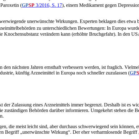
 Paroxetin (
GP
SP
3/2016, S. 17
)
,
einem Medikament gegen Depressionen
hwerwiegende unerwünschte Wirkungen. Experten beklagen dies etwa bei
imittelbehörden zu unterschiedlichen Bewertungen: In Europa wurde
Knochensubstanz verändern kann (erhöhte Bruchgefahr). In den USA hin
den nächsten Jahren ernsthaft verbessern werden, ist fraglich. Vielmeh
trie, künftig Arzneimittel in Europa noch schneller zuzulassen (
GP
r Zulassung eines Arzneimittels immer begrenzt. Deshalb ist es wichti
e zuständigen Behörden darüber informieren. Umgekehrt stehen die Beh
n.
en, die meist leicht sind, aber durchaus schwerwiegend sein können, 
 Begriff „unerwünschte Wirkung“. Der eher verharmlosende Begriff 