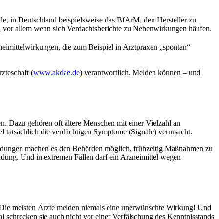
de, in Deutschland beispielsweise das BfArM, den Hersteller zu
iv, vor allem wenn sich Verdachtsberichte zu Nebenwirkungen häufen.
neimittelwirkungen, die zum Beispiel in Arztpraxen „spontan“
zteschaft (
www.akdae.de
) verantwortlich. Melden können – und
n. Dazu gehören oft ältere Menschen mit einer Vielzahl an
l tatsächlich die verdächtigen Symptome (Signale) verursacht.
eldungen machen es den Behörden möglich, frühzeitig Maßnahmen zu
dung. Und in extremen Fällen darf ein Arzneimittel wegen
us: Die meisten Ärzte melden niemals eine unerwünschte Wirkung! Und
al schrecken sie auch nicht vor einer Verfälschung des Kenntnisstands