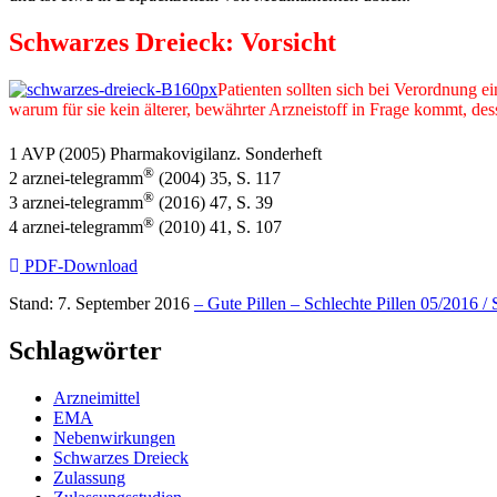
Schwarzes Dreieck: Vorsicht
Patienten sollten sich bei Verordnung 
warum für sie kein älterer, bewährter Arzneistoff in Frage kommt, de
1 AVP (2005) Pharmakovigilanz. Sonderheft
®
2 arznei-telegramm
(2004) 35, S. 117
®
3 arznei-telegramm
(2016) 47, S. 39
®
4 arznei-telegramm
(2010) 41, S. 107
PDF-Download
Stand: 7. September 2016
– Gute Pillen – Schlechte Pillen 05/2016 / 
Schlagwörter
Arzneimittel
EMA
Nebenwirkungen
Schwarzes Dreieck
Zulassung