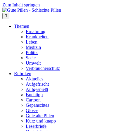
Zum Inhalt springen
Themen
Ernährung
Krankheiten
Leben
Medizin
Politik
Seele
Umwelt
Verbraucherschutz
Rubriken
Aktuelles
Aufgefrischt
Aufgespießt
Buchtipp
Cartoon
Gepanschtes
Glosse
Gute alte Pillen
Kurz und knapp
Leserbriefe