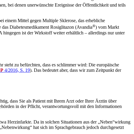
, bei denen unerwünschte Ereignisse der Öffentlichkeit und teils
 einem Mittel gegen Multiple Sklerose, das erhebliche
®
 das Diabetesmedi­kament Rosiglitazon (Avandia
) vom Markt
gegen ist der Wirkstoff weiter erhältlich – allerdings nur unter
r steht zu befürchten, dass es schlimmer wird: Die europäische
SP
4/2016, S. 19
). Das bedeutet aber, dass wir zum Zeitpunkt der
g, dass Sie als Patient mit Ihrem Arzt oder Ihrer Ärztin über
örden in der Pflicht, verantwortungsvoll mit den Informationen
etwa Herzinfarkte. Da in solchen Situationen aus der „Neben“wirkung
„Nebenwirkung“ hat sich im Sprachgebrauch jedoch durchgesetzt