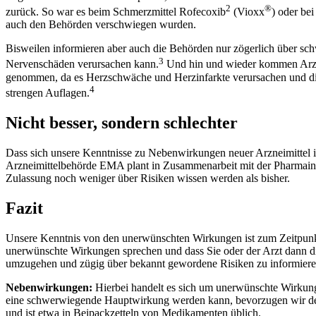
2
®
zurück. So war es beim Schmerzmittel Rofecoxib
(Vioxx
) oder bei
auch den Behörden verschwiegen wurden.
Bisweilen informieren aber auch die Behörden nur zögerlich über sc
3
Nervenschäden verursachen kann.
Und hin und wieder kommen Arzne
genommen, da es Herzschwäche und Herzinfarkte verursachen und die 
4
strengen Auflagen.
Nicht besser, sondern schlechter
Dass sich unsere Kenntnisse zu Nebenwirkungen neuer Arzneimittel in 
Arzneimittelbehörde EMA plant in Zusammenarbeit mit der Pharmaindus
Zulassung noch weniger über Risiken wissen werden als bisher.
Fazit
Unsere Kenntnis von den unerwünschten Wirkungen ist zum Zeitpunkt de
unerwünschte Wirkungen sprechen und dass Sie oder der Arzt dann di
umzugehen und zügig über bekannt gewordene Risiken zu informiere
Nebenwirkungen:
Hierbei handelt es sich um unerwünschte Wirkung
eine schwerwiegende Hauptwirkung werden kann, bevorzugen wir den
und ist etwa in Beipackzetteln von Medikamenten üblich.