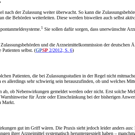
ttel nach der Zulassung weiter überwacht. So kann die Zulassungsbehör
 an die Behörden weiterleiten. Diese werden bisweilen auch selbst akt
1
 Spontanmeldesysteme.
Sie sollen dafür sorgen, dass unerwünschte Arz
 Zulassungsbehörden und die Arzneimittelkommission der deutschen Är
Patienten selbst. (
GP
SP
2/2012, S. 6
)
hen Patienten, die bei Zulassungsstudien in der Regel nicht mitmache
 allerdings sehr schwierig sein herauszufinden, ob und welches Mitte
on ab, ob Nebenwirkungen gemeldet werden oder nicht. Erst solche M
n Warnhinweise für Ärzte oder Einschränkung bei der bisherigen Anwen
m Markt.
wirkungen gut im Griff wären. Die Praxis sieht jedoch leider anders a
ungen ihrer Arzneimittel systematisch heruntergespielt haben – manchm