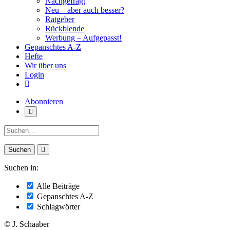
Nachgefragt
Neu – aber auch besser?
Ratgeber
Rückblende
Werbung – Aufgepasst!
Gepanschtes A-Z
Hefte
Wir über uns
Login
Abonnieren
Suche:
Suchen in:
Alle Beiträge
Gepanschtes A-Z
Schlagwörter
© J. Schaaber