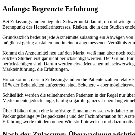
Anfangs: Begrenzte Erfahrung
Bei Zulassungsstudien liegt der Schwerpunkt darauf, ob und wie gut e
Brennpunkt des Herstellerinteresses. Risiken, die in den Studien ent
Grundsätzlich bedeutet jede Arzneimittelzulassung ein Abwägen von
möglichst gering ausfallen und in einem angemessenen Verhältnis zu
Kommt ein Arzneimittel neu auf den Markt, weiß man aber noch rech
solchen Studien erst gar nicht berücksichtigt werden. Der Grund: Für 
berücksichtigen sind. Darum werden etwa Menschen mit schwerwiegen
Markteinführung, die Erfahrungen.
Hinzu kommt, dass in Zulassungsstudien die Patientenzahlen relativ 
10 % der Behandelten aufgetreten sind. Seltenere – aber möglicherw
Schließlich werden die teilnehmenden Patienten in der Regel nur übe
Medikamente jedoch lange, häufig sogar ihr ganzes Leben lang einn
Über Risiken durch eine langfristige Einnahme wissen wir daher zum Z
Packungsbeilage (= Beipackzettel) und der Fachinformation für Ärzt
Erfahrungswerte mit dem neuen Wirkstoff hinweisen und dazu motivie
Nach der Zulassung: Überwachung wichti