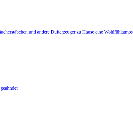
äucherstäbchen und andere Duft­­erzeuger zu Hause eine Wohlfühlatmosp
 geahndet