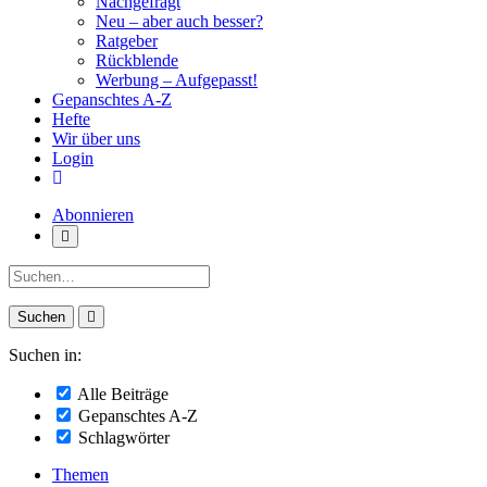
Nachgefragt
Neu – aber auch besser?
Ratgeber
Rückblende
Werbung – Aufgepasst!
Gepanschtes A-Z
Hefte
Wir über uns
Login
Abonnieren
Suche:
Suchen in:
Alle Beiträge
Gepanschtes A-Z
Schlagwörter
Themen