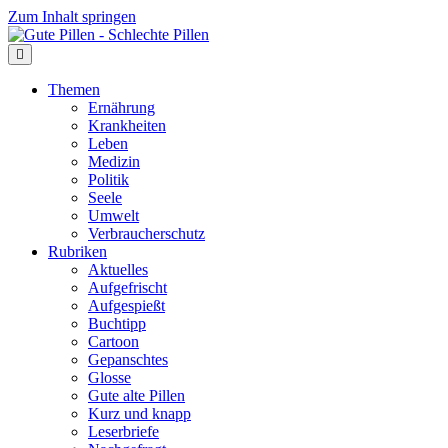
Zum Inhalt springen
Themen
Ernährung
Krankheiten
Leben
Medizin
Politik
Seele
Umwelt
Verbraucherschutz
Rubriken
Aktuelles
Aufgefrischt
Aufgespießt
Buchtipp
Cartoon
Gepanschtes
Glosse
Gute alte Pillen
Kurz und knapp
Leserbriefe