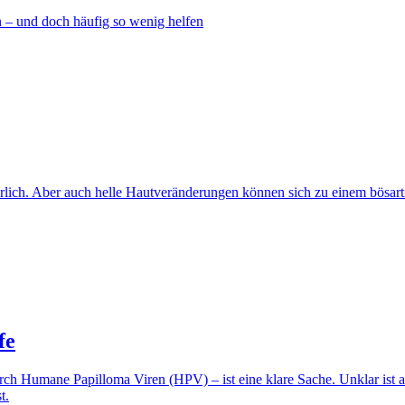
 – und doch häufig so wenig helfen
rlich. Aber auch helle Hautveränderungen können sich zu einem bösart
fe
ch Humane Papilloma Viren (HPV) ­– ist eine klare Sache. Unklar ist 
t.