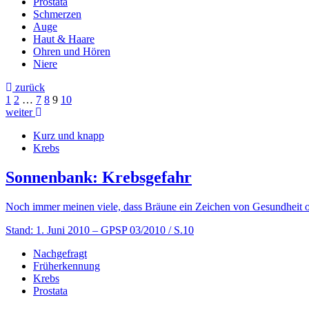
Prostata
Schmerzen
Auge
Haut & Haare
Ohren und Hören
Niere
zurück
1
2
…
7
8
9
10
weiter
Kurz und knapp
Krebs
Sonnenbank: Krebsgefahr
Noch immer meinen viele, dass Bräune ein Zeichen von Gesundheit ode
Stand: 1. Juni 2010
– GPSP 03/2010 / S.10
Nachgefragt
Früherkennung
Krebs
Prostata