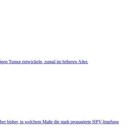
igen Tumor entwickeln, zumal im höheren Alter.
aber bisher, in welchem Maße die stark propagierte HPV-Impfung