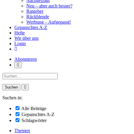
Nachgefragt
Neu – aber auch besser?
Ratgeber
Rückblende
Werbung – Aufgepasst!
Gepanschtes A-Z
Hefte
Wir über uns
Login
Abonnieren
Suche:
Suchen in:
Alle Beiträge
Gepanschtes A-Z
Schlagwörter
Themen