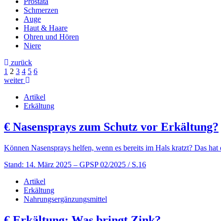
Prostata
Schmerzen
Auge
Haut & Haare
Ohren und Hören
Niere
zurück
1
2
3
4
5
6
weiter
Artikel
Erkältung
€
Nasensprays zum Schutz vor Erkältung?
Können Nasensprays helfen, wenn es bereits im Hals kratzt? Das hat ei
Stand: 14. März 2025
– GPSP 02/2025 / S.16
Artikel
Erkältung
Nahrungsergänzungsmittel
€
Erkältung: Was bringt Zink?