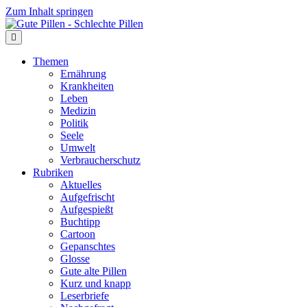
Zum Inhalt springen
Themen
Ernährung
Krankheiten
Leben
Medizin
Politik
Seele
Umwelt
Verbraucherschutz
Rubriken
Aktuelles
Aufgefrischt
Aufgespießt
Buchtipp
Cartoon
Gepanschtes
Glosse
Gute alte Pillen
Kurz und knapp
Leserbriefe