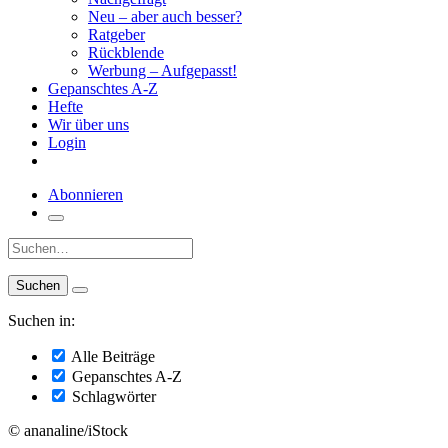
Neu – aber auch besser?
Ratgeber
Rückblende
Werbung – Aufgepasst!
Gepanschtes A-Z
Hefte
Wir über uns
Login
Abonnieren
Suche:
Suchen in:
Alle Beiträge
Gepanschtes A-Z
Schlagwörter
© ananaline/iStock