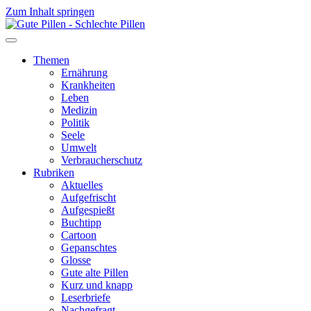
Zum Inhalt springen
Themen
Ernährung
Krankheiten
Leben
Medizin
Politik
Seele
Umwelt
Verbraucherschutz
Rubriken
Aktuelles
Aufgefrischt
Aufgespießt
Buchtipp
Cartoon
Gepanschtes
Glosse
Gute alte Pillen
Kurz und knapp
Leserbriefe
Nachgefragt