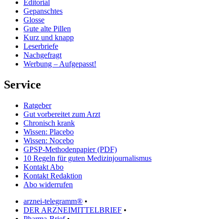
Editorial
Gepanschtes
Glosse
Gute alte Pillen
Kurz und knapp
Leserbriefe
Nachgefragt
Werbung – Aufgepasst!
Service
Ratgeber
Gut vorbereitet zum Arzt
Chronisch krank
Wissen: Placebo
Wissen: Nocebo
GPSP-Methodenpapier (PDF)
10 Regeln für guten Medizinjournalismus
Kontakt Abo
Kontakt Redaktion
Abo widerrufen
arznei-telegramm®
•
DER ARZNEIMITTELBRIEF
•
Pharma-Brief
•