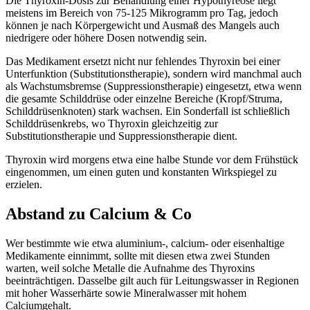
Die Thyroxin-Dosis zur Behandlung einer Hypothyreose liegt
meistens im Bereich von 75-125 Mikrogramm pro Tag, jedoch
können je nach Körpergewicht und Ausmaß des Mangels auch
niedrigere oder höhere Dosen notwendig sein.
Das Medikament ersetzt nicht nur fehlendes Thyroxin bei einer
Unterfunktion (Substitutionstherapie), sondern wird manchmal auch
als Wachstumsbremse (Suppressionstherapie) eingesetzt, etwa wenn
die gesamte Schilddrüse oder einzelne Bereiche (Kropf/Struma,
Schilddrüsenknoten) stark wachsen. Ein Sonderfall ist schließlich
Schilddrüsenkrebs, wo Thyroxin gleichzeitig zur
Substitutionstherapie und Suppressionstherapie dient.
Thyroxin wird morgens etwa eine halbe Stunde vor dem Frühstück
eingenommen, um einen guten und konstanten Wirkspiegel zu
erzielen.
Abstand zu Calcium & Co
Wer bestimmte wie etwa aluminium-, calcium- oder eisenhaltige
Medikamente einnimmt, sollte mit diesen etwa zwei Stunden
warten, weil solche Metalle die Aufnahme des Thyroxins
beeinträchtigen. Dasselbe gilt auch für Leitungswasser in Regionen
mit hoher Wasserhärte sowie Mineralwasser mit hohem
Calciumgehalt.