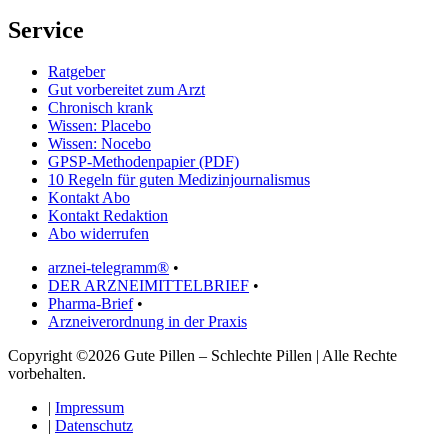
Service
Ratgeber
Gut vorbereitet zum Arzt
Chronisch krank
Wissen: Placebo
Wissen: Nocebo
GPSP-Methodenpapier (PDF)
10 Regeln für guten Medizinjournalismus
Kontakt Abo
Kontakt Redaktion
Abo widerrufen
arznei-telegramm®
•
DER ARZNEIMITTELBRIEF
•
Pharma-Brief
•
Arzneiverordnung in der Praxis
Copyright ©2026 Gute Pillen – Schlechte Pillen | Alle Rechte
vorbehalten.
|
Impressum
|
Datenschutz