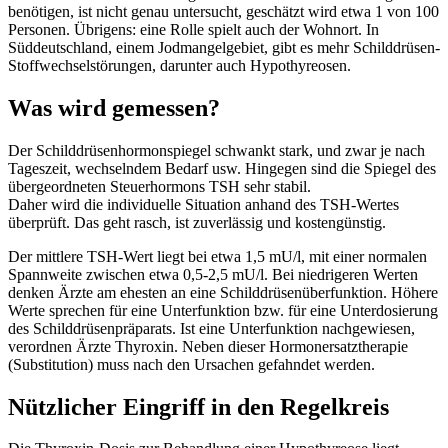
benötigen, ist nicht genau untersucht, geschätzt wird etwa 1 von 100
Personen. Übrigens: eine Rolle spielt auch der Wohnort. In
Süddeutschland, einem Jodmangel­gebiet, gibt es mehr Schilddrüsen-
Stoffwechselstörungen, darunter auch Hypothyreosen.
Was wird gemessen?
Der Schilddrüsenhormonspiegel schwankt stark, und zwar je nach
Tageszeit, wechselndem Bedarf usw. Hingegen sind die Spiegel des
übergeordneten Steuerhormons TSH sehr stabil.
Daher wird die individuelle Situation anhand des TSH-Wertes
überprüft. Das geht rasch, ist zuverlässig und kostengünstig.
Der mittlere TSH-Wert liegt bei etwa 1,5 mU/l, mit einer normalen
Spannweite zwischen etwa 0,5-2,5 mU/l. Bei niedrigeren Werten
denken Ärzte am ehesten an eine Schilddrüsenüberfunktion. Höhere
Werte sprechen für eine Unterfunktion bzw. für eine Unterdosierung
des Schilddrüsenpräparats. Ist eine Unterfunktion nachgewiesen,
verordnen Ärzte Thyroxin. Neben dieser Hormonersatztherapie
(Substitution) muss nach den Ursachen gefahndet werden.
Nützlicher Eingriff in den Regelkreis