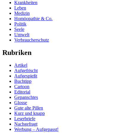
Krankheiten
Leben
Medizin
Homöopathie & Co.
Politik
Seele
Umwelt
Verbraucherschutz
Rubriken
Artikel
Aufgefrischt
Aufgespießt
Buchtipp
Cartoon
Editorial
Gepanschtes
Glosse
Gute alte Pillen
Kurz und knapp
Leserbriefe
Nachgefragt
Werbung – Aufgepasst!