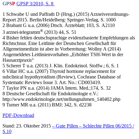
GP
SP
GPSP 3/2010, S. 8
1 Schwabe U und Paffrath D (Hrsg.) (2015) Arzneiverordnungs-
Report 2015. Berlin/Heidelberg: Springer-Verlag, S. 1000
2 Brabant G u.a. (2006) Dtsch. Ärzteblatt; 103, S. A2110
®
3 arznei-telegramm
(2013) 44, S. 51
4 Bisher fehlen deutschsprachige evidenzbasierte Empfehlungen als
Richtschnur. Eine Leitlinie der Deutschen Gesellschaft für
Allgemeinmedizin ist aber in Vorbereitung: Wollny A (2014)
Angemeldetes Leitlinienvorhaben „Erhöhter TSH-Wert in der
Hausarztpraxis“
5 Scherer T u.a. (2013) J. Klin. Endokrinol. Stoffw.; 6, S. 1
6 Villar HC u.a. (2007) Thyroid hormone replacement for
subclinical hypothyroidism (Review), Cochrane Database of
Systematic Reviews Issue 3. Art. No.: CD003419.
7 Taylor PN u.a. (2014) JAMA Intern. Med.;174, S. 32
8 Deutsche Gesellschaft für Endokrinologie e.V.:
http://www.endokrinologie.net/stellungnahmen_140402.php
9 Turner MR u.a. (2011) BMJ; 342, S. d2238
PDF-Download
Stand: 23. Oktober 2015
– Gute Pillen – Schlechte Pillen 06/2015 /
S.10