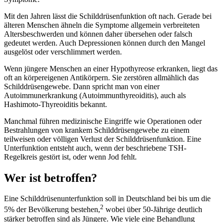
Mit den Jahren lässt die Schilddrüsenfunktion oft nach. Gerade bei
älteren Menschen ähneln die Symptome allgemein verbreiteten
Altersbeschwerden und können daher übersehen oder falsch
gedeutet werden. Auch Depressionen können durch den Mangel
ausgelöst oder verschlimmert werden.
Wenn jüngere Menschen an einer Hypothyreose erkranken, liegt das
oft an körpereigenen Antikörpern. Sie zerstören allmählich das
Schilddrüsengewebe. Dann spricht man von einer
Autoimmunerkrankung (Auto­immunthyreoiditis), auch als
Hashimoto-Thyreoiditis bekannt.
Manchmal führen medizinische Eingriffe wie Operationen oder
Bestrahlungen von krankem Schilddrüsengewebe zu einem
teilweisen oder völligen Verlust der Schilddrüsenfunktion. Eine
Unterfunktion entsteht auch, wenn der beschriebene TSH-
Regelkreis gestört ist, oder wenn Jod fehlt.
Wer ist betroffen?
Eine Schilddrüsenunterfunktion soll in Deutschland bei bis um die
2
5% der Bevölkerung bestehen,
wobei über 50-Jährige deutlich
stärker betroffen sind als Jüngere. Wie viele eine Behandlung