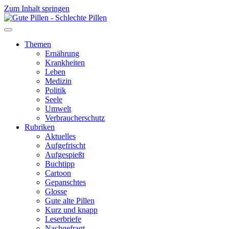
Zum Inhalt springen
Themen
Ernährung
Krankheiten
Leben
Medizin
Politik
Seele
Umwelt
Verbraucherschutz
Rubriken
Aktuelles
Aufgefrischt
Aufgespießt
Buchtipp
Cartoon
Gepanschtes
Glosse
Gute alte Pillen
Kurz und knapp
Leserbriefe
Nachgefragt