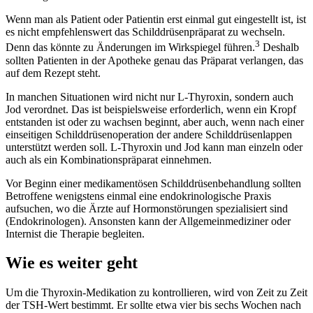
Wenn man als Patient oder Patientin erst einmal gut eingestellt ist, ist
es nicht empfehlenswert das Schilddrüsenpräparat zu wechseln.
3
Denn das könnte zu Änderungen im Wirkspiegel führen.
Deshalb
sollten Patienten in der Apotheke genau das Präparat verlangen, das
auf dem Rezept steht.
In manchen Situationen wird nicht nur L-Thyroxin, sondern auch
Jod verordnet. Das ist beispielsweise erforderlich, wenn ein Kropf
entstanden ist oder zu wachsen beginnt, aber auch, wenn nach einer
einseitigen Schilddrüsenoperation der andere Schilddrüsenlappen
unterstützt werden soll. L-Thyroxin und Jod kann man einzeln oder
auch als ein Kombinationspräparat einnehmen.
Vor Beginn einer medikamentösen Schilddrüsenbehandlung sollten
Betroffene wenigstens einmal eine endokrinologische Praxis
aufsuchen, wo die Ärzte auf Hormonstörungen spezialisiert sind
(Endokrinologen). Ansonsten kann der Allgemeinmediziner oder
Internist die Therapie begleiten.
Wie es weiter geht
Um die Thyroxin-Medikation zu kontrollieren, wird von Zeit zu Zeit
der TSH-Wert bestimmt. Er sollte etwa vier bis sechs Wochen nach