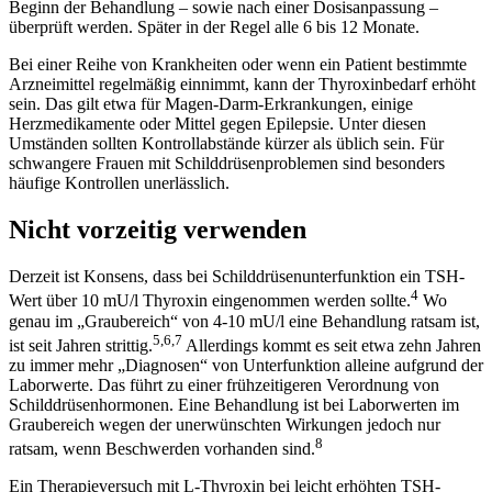
Beginn der Behandlung – sowie nach einer Dosisanpassung –
überprüft werden. Später in der Regel alle 6 bis 12 Monate.
Bei einer Reihe von Krankheiten oder wenn ein Patient bestimmte
Arzneimittel regelmäßig einnimmt, kann der Thyroxinbedarf erhöht
sein. Das gilt etwa für Magen-Darm-Erkrankungen, einige
Herzmedikamente oder Mittel gegen Epilepsie. Unter diesen
Umständen sollten Kontrollabstände kürzer als üblich sein. Für
schwangere Frauen mit Schilddrüsenproblemen sind besonders
häufige Kontrollen unerlässlich.
Nicht vorzeitig verwenden
Derzeit ist Konsens, dass bei Schilddrüsenunterfunktion ein TSH-
4
Wert über 10 mU/l Thyroxin eingenommen werden sollte.
Wo
genau im „Graubereich“ von 4-10 mU/l eine Behandlung ratsam ist,
5,6,7
ist seit Jahren strittig.
Allerdings kommt es seit etwa zehn Jahren
zu immer mehr „Diagnosen“ von Unterfunktion alleine aufgrund der
Laborwerte. Das führt zu einer frühzeitigeren Verordnung von
Schilddrüsenhormonen. Eine Behandlung ist bei Laborwerten im
Graubereich wegen der unerwünschten Wirkungen jedoch nur
8
ratsam, wenn Beschwerden vorhanden sind.
Ein Therapieversuch mit L-Thyroxin bei leicht erhöhten TSH-