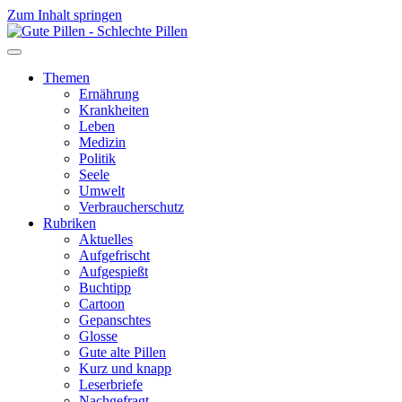
Zum Inhalt springen
Themen
Ernährung
Krankheiten
Leben
Medizin
Politik
Seele
Umwelt
Verbraucherschutz
Rubriken
Aktuelles
Aufgefrischt
Aufgespießt
Buchtipp
Cartoon
Gepanschtes
Glosse
Gute alte Pillen
Kurz und knapp
Leserbriefe
Nachgefragt