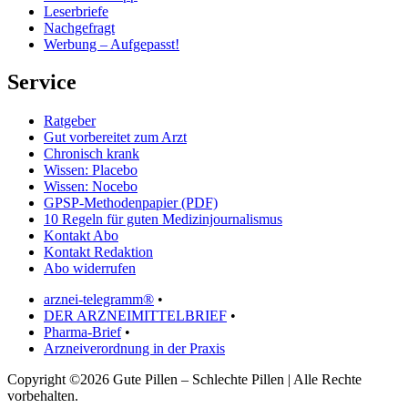
Leserbriefe
Nachgefragt
Werbung – Aufgepasst!
Service
Ratgeber
Gut vorbereitet zum Arzt
Chronisch krank
Wissen: Placebo
Wissen: Nocebo
GPSP-Methodenpapier (PDF)
10 Regeln für guten Medizinjournalismus
Kontakt Abo
Kontakt Redaktion
Abo widerrufen
arznei-telegramm®
•
DER ARZNEIMITTELBRIEF
•
Pharma-Brief
•
Arzneiverordnung in der Praxis
Copyright ©2026 Gute Pillen – Schlechte Pillen | Alle Rechte
vorbehalten.