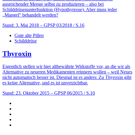
ausreichender Menge selbst zu produzieren – also bei
Schilddrüsenunterfunktion (Hypothyreose). Aber muss jeder
„Mangel“ behandelt werden?
Stand: 3. Mai 2018
– GPSP 03/2018 / S.16
Gute alte Pillen
Schilddrüse
Thyroxin
Eigentlich stellen wir hier altbewährte Wirkstoffe vor, an die wir als
Alternative zu neueren Medikamenten erinnern wollen – weil Neues
nicht automatisch besser ist. Diesmal ist es anders: Zu Thyroxin gibt
es keine Alternative, und es ist unverzichtbar.
Stand: 23. Oktober 2015
– GPSP 06/2015 / S.10