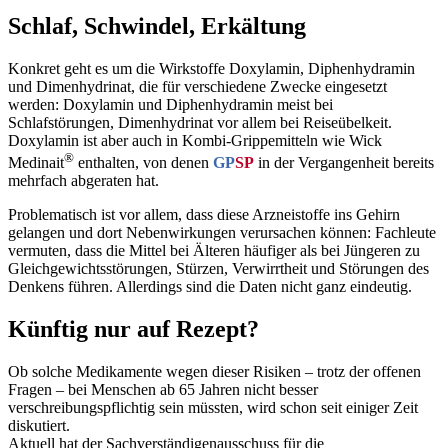
Schlaf, Schwindel, Erkältung
Konkret geht es um die Wirkstoffe Doxylamin, Diphenhydramin
und Dimenhydrinat, die für verschiedene Zwecke eingesetzt
werden: Doxylamin und Diphenhydramin meist bei
Schlafstörungen, Dimenhydri­nat vor allem bei Reiseübelkeit.
Doxylamin ist aber auch in Kombi-Grippemitteln wie Wick
®
Medinait
enthalten, von denen
GP
SP
in der Vergangenheit bereits
mehrfach abgeraten hat.
Problematisch ist vor allem, dass diese Arzneistoffe ins Gehirn
gelangen und dort Nebenwirkungen verursachen können: Fachleute
vermuten, dass die Mittel bei Älteren häufiger als bei Jüngeren zu
Gleichgewichtsstörungen, Stürzen, Verwirrtheit und Störungen des
Denkens führen. Allerdings sind die Daten nicht ganz eindeutig.
Künftig nur auf Rezept?
Ob solche Medikamente wegen dieser Risiken – trotz der offenen
Fragen – bei Menschen ab 65 Jahren nicht besser
verschreibungspflichtig sein müssten, wird schon seit einiger Zeit
diskutiert.
Aktuell hat der Sachverständigenausschuss für die