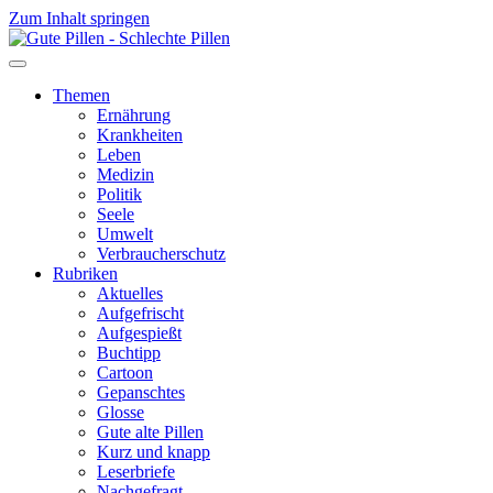
Zum Inhalt springen
Themen
Ernährung
Krankheiten
Leben
Medizin
Politik
Seele
Umwelt
Verbraucherschutz
Rubriken
Aktuelles
Aufgefrischt
Aufgespießt
Buchtipp
Cartoon
Gepanschtes
Glosse
Gute alte Pillen
Kurz und knapp
Leserbriefe
Nachgefragt