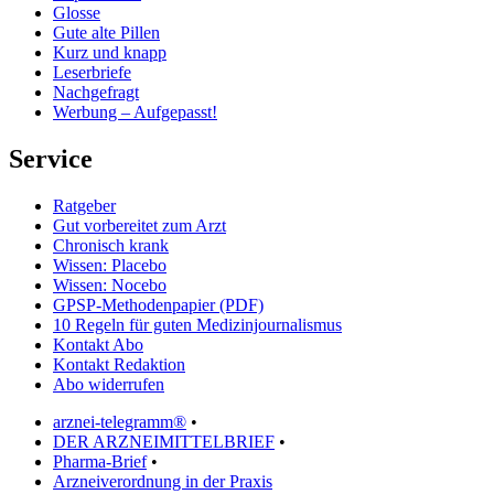
Glosse
Gute alte Pillen
Kurz und knapp
Leserbriefe
Nachgefragt
Werbung – Aufgepasst!
Service
Ratgeber
Gut vorbereitet zum Arzt
Chronisch krank
Wissen: Placebo
Wissen: Nocebo
GPSP-Methodenpapier (PDF)
10 Regeln für guten Medizinjournalismus
Kontakt Abo
Kontakt Redaktion
Abo widerrufen
arznei-telegramm®
•
DER ARZNEIMITTELBRIEF
•
Pharma-Brief
•
Arzneiverordnung in der Praxis