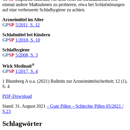
einmal andere Maßnahmen zu probieren, etwa bei Schlafstörungen
auf eine verbesserte Schlafhygiene zu achten.
Arzneimittel im Alter
GP
SP
5/2011, S. 12
Schlafmittel bei Kindern
GP
SP
1/2018, S. 10
Schlafhygiene
GP
SP
5/2008, S. 3
®
Wick Medinait
GP
SP
1/2017, S. 4
1 Blumberg A u.a. (2021) Bulletin zur Arzneimittelsicherheit; 12 (1),
S. 4
PDF-Download
Stand: 31. August 2021
– Gute Pillen – Schlechte Pillen 05/2021 /
S.23
Schlagwörter