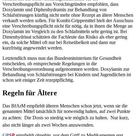
Verschreibungspflicht aus Vorsichtsgründen empfohlen, dass
Doxylamin und Diphenhydramin zur Behandlung von
Schlafstörungen künftig nicht mehr ohne Rezept an ältere Menschen
verkauft werden sollen. Für Kombi-Grippemittel hielt der Ausschuss
eine Verschreibungspflicht nicht für nötig, da in ihnen die Menge an
Doxylamin im Vergleich zu den Schlafmitteln sehr gering ist. Bei
Dimenhydrinat schätzten die Fachleute das Risiko als eher gering
ein, da solche Mittel oft nur bei Reiseübelkeit und dann nur
kurzfristig angewendet werden.
Letztendlich muss nun das Bundesministerium für Gesundheit
entscheiden, ob entsprechende Regelungen in die
Verschreibungsverordnung aufgenommen werden. Doxylamin zur
Behandlung von Schlafstörungen bei Kindern und Jugendlichen ist
schon seit einiger Zeit rezeptpflichtig.
Regeln für Ältere
Das BfArM empfiehlt älteren Menschen schon jetzt, wenn sie die
genannten Mittel tatsächlich für notwendig halten, auf zwei Punkte
zu achten:  Die Dosis so niedrig wie möglich zu halten.  Nur kurz,
also nicht länger als zwei Wochen anzuwenden.
GP
SP
empfiehlt ohnehin, vor dem Griff zu Medikamenten erst