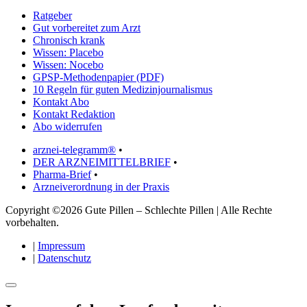
Ratgeber
Gut vorbereitet zum Arzt
Chronisch krank
Wissen: Placebo
Wissen: Nocebo
GPSP-Methodenpapier (PDF)
10 Regeln für guten Medizinjournalismus
Kontakt Abo
Kontakt Redaktion
Abo widerrufen
arznei-telegramm®
•
DER ARZNEIMITTELBRIEF
•
Pharma-Brief
•
Arzneiverordnung in der Praxis
Copyright ©2026 Gute Pillen – Schlechte Pillen | Alle Rechte
vorbehalten.
|
Impressum
|
Datenschutz