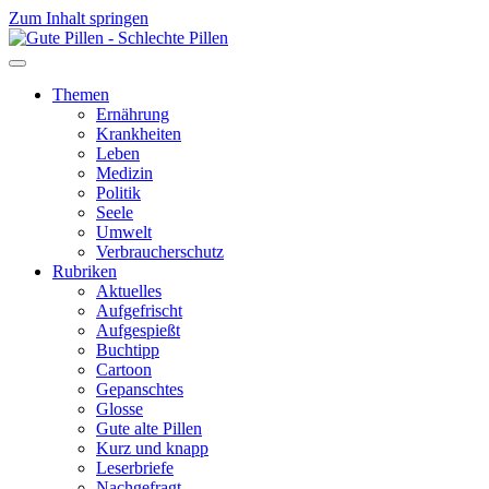
Zum Inhalt springen
Themen
Ernährung
Krankheiten
Leben
Medizin
Politik
Seele
Umwelt
Verbraucherschutz
Rubriken
Aktuelles
Aufgefrischt
Aufgespießt
Buchtipp
Cartoon
Gepanschtes
Glosse
Gute alte Pillen
Kurz und knapp
Leserbriefe
Nachgefragt