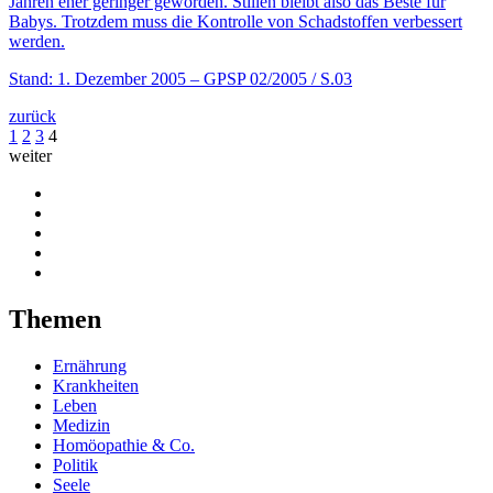
Jahren eher geringer geworden. Stillen bleibt also das Beste für
Babys. Trotzdem muss die Kontrolle von Schadstoffen verbessert
werden.
Stand: 1. Dezember 2005
– GPSP 02/2005 / S.03
zurück
1
2
3
4
weiter
Themen
Ernährung
Krankheiten
Leben
Medizin
Homöopathie & Co.
Politik
Seele