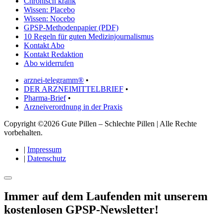
Chronisch krank
Wissen: Placebo
Wissen: Nocebo
GPSP-Methodenpapier (PDF)
10 Regeln für guten Medizinjournalismus
Kontakt Abo
Kontakt Redaktion
Abo widerrufen
arznei-telegramm®
•
DER ARZNEIMITTELBRIEF
•
Pharma-Brief
•
Arzneiverordnung in der Praxis
Copyright ©2026 Gute Pillen – Schlechte Pillen | Alle Rechte
vorbehalten.
|
Impressum
|
Datenschutz
Immer auf dem Laufenden mit unserem
kostenlosen GPSP-Newsletter
!