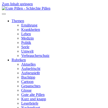
Zum Inhalt springen
Themen
Ernährung
Krankheiten
Leben
Medizin
Politik
Seele
Umwelt
Verbraucherschutz
Rubriken
Aktuelles
Aufgefrischt
Aufgespießt
Buchtipp
Cartoon
Gepanschtes
Glosse
Gute alte Pillen
Kurz und knapp
Leserbriefe
Nachgefragt