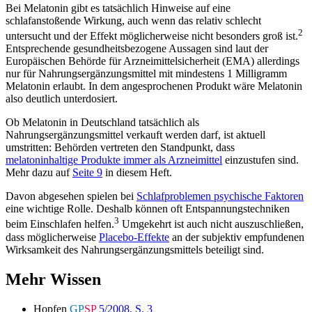
Bei Melatonin gibt es tatsächlich Hinweise auf eine
schlafanstoßende Wirkung, auch wenn das relativ schlecht
2
untersucht und der Effekt möglicherweise nicht besonders groß ist.
Entsprechende gesundheitsbezogene Aussagen sind laut der
Europäischen Behörde für Arzneimittelsicherheit (EMA) allerdings
nur für Nahrungsergänzungsmittel mit mindestens 1 Milligramm
Melatonin erlaubt. In dem angesprochenen Produkt wäre Melatonin
also deutlich unterdosiert.
Ob Melatonin in Deutschland tatsächlich als
Nahrungsergänzungsmittel verkauft werden darf, ist aktuell
umstritten: Behörden vertreten den Standpunkt, dass
melatoninhaltige Produkte immer als Arzneimittel
einzustufen sind.
Mehr dazu auf
Seite 9
in diesem Heft.
Davon abgesehen spielen bei
Schlafproblemen psychische Faktoren
eine wichtige Rolle. Deshalb können oft Entspannungstechniken
3
beim Einschlafen helfen.
Umgekehrt ist auch nicht auszuschließen,
dass möglicherweise
Placebo-Effekte
an der subjektiv empfundenen
Wirksamkeit des Nahrungsergänzungsmittels beteiligt sind.
Mehr Wissen
Hopfen
GP
SP
5/2008, S. 3