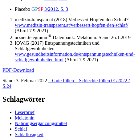
Placebo
GP
SP
3/2012, S. 3
medizin-transparent (2018) Verbessert Hopfen den Schlaf?
www.medizin-transparent.at/verbessert-hopfen-den-schlaf/
(Abruf 7.9.2021)
®
arznei-telegramm
Datenbank: Melatonin. Stand 26.1.2019
IQWiG (2017) Entspannungstechniken und
Schlafgewohnheiten
www.gesundheitsinformation.de/entspannungstechniken-und-
schlafgewohnheiten.html
(Abruf 7.9.2021)
PDF-Download
Stand: 3. Februar 2022
– Gute Pillen – Schlechte Pillen 01/2022 /
S.24
Schlagwörter
Leserbrief
Melatonin
Nahrungsergänzungsmittel
Schlaf
Schlaflosigkeit