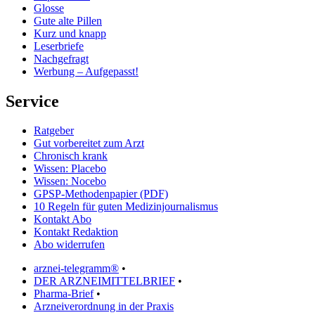
Glosse
Gute alte Pillen
Kurz und knapp
Leserbriefe
Nachgefragt
Werbung – Aufgepasst!
Service
Ratgeber
Gut vorbereitet zum Arzt
Chronisch krank
Wissen: Placebo
Wissen: Nocebo
GPSP-Methodenpapier (PDF)
10 Regeln für guten Medizinjournalismus
Kontakt Abo
Kontakt Redaktion
Abo widerrufen
arznei-telegramm®
•
DER ARZNEIMITTELBRIEF
•
Pharma-Brief
•
Arzneiverordnung in der Praxis