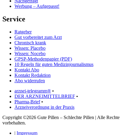
Nachgefragt
Werbung – Aufgepasst!
Service
Ratgeber
Gut vorbereitet zum Arzt
Chronisch krank
Wissen: Placebo
Wissen: Nocebo
GPSP-Methodenpapier (PDF)
10 Regeln für guten Medizinjournalismus
Kontakt Abo
Kontakt Redaktion
Abo widerrufen
arznei-telegramm®
•
DER ARZNEIMITTELBRIEF
•
Pharma-Brief
•
Arzneiverordnung in der Praxis
Copyright ©2026 Gute Pillen – Schlechte Pillen | Alle Rechte
vorbehalten.
|
Impressum