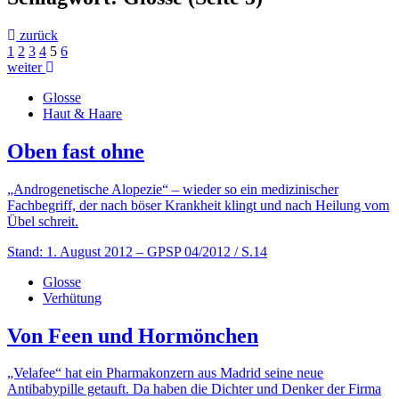
zurück
1
2
3
4
5
6
weiter
Glosse
Haut & Haare
Oben fast ohne
„Androgenetische Alopezie“ – wieder so ein medizinischer
Fachbegriff, der nach böser Krankheit klingt und nach Heilung vom
Übel schreit.
Stand: 1. August 2012
– GPSP 04/2012 / S.14
Glosse
Verhütung
Von Feen und Hormönchen
„Velafee“ hat ein Pharmakonzern aus Madrid seine neue
Antibabypille getauft. Da haben die Dichter und Denker der Firma