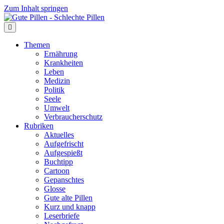
Zum Inhalt springen
Themen
Ernährung
Krankheiten
Leben
Medizin
Politik
Seele
Umwelt
Verbraucherschutz
Rubriken
Aktuelles
Aufgefrischt
Aufgespießt
Buchtipp
Cartoon
Gepanschtes
Glosse
Gute alte Pillen
Kurz und knapp
Leserbriefe