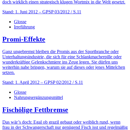
doch wirklich einen strategisch klugen Wortmix in die Welt gesetzt.
Stand: 1. Juni 2012
– GPSP 03/2012 / S.11
Glosse
Irreführung
Promi-Effekte
Ganz ungebremst bleiben die Promis aus der Sportbranche oder
Unterhaltungsindustrie, die sich für eine Schlankmacherpille oder
wunderkräftige Gelenkschmiere ins Zeug legen. Sie dürfen uns
weiterhin nahe bringen, warum sie auf dieses oder jenes Mittelchen
setzen.
Stand: 1. April 2012
– GPSP 02/2012 / S.11
Glosse
Nahrungsergänzungsmittel
Fischölige Fettbremse
Das wär’s doch: Egal ob grazil gebaut oder weiblich rund, wenn
frau in der Schwangerschaft nur genügend Fisch isst und regelmäßig