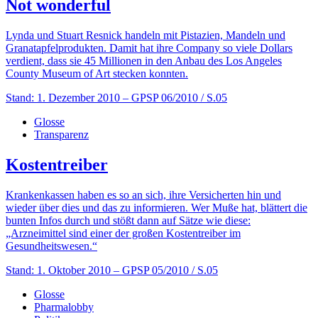
Not wonderful
Lynda und Stuart Resnick handeln mit Pistazien, Mandeln und
Granatapfelprodukten. Damit hat ihre Company so viele Dollars
verdient, dass sie 45 Millionen in den Anbau des Los Angeles
County Museum of Art stecken konnten.
Stand: 1. Dezember 2010
– GPSP 06/2010 / S.05
Glosse
Transparenz
Kostentreiber
Krankenkassen haben es so an sich, ihre Versicherten hin und
wieder über dies und das zu informieren. Wer Muße hat, blättert die
bunten Infos durch und stößt dann auf Sätze wie diese:
„Arzneimittel sind einer der großen Kostentreiber im
Gesundheitswesen.“
Stand: 1. Oktober 2010
– GPSP 05/2010 / S.05
Glosse
Pharmalobby