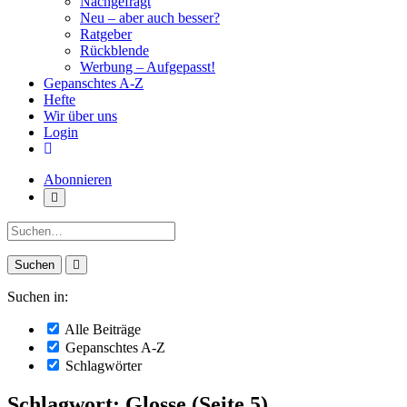
Nachgefragt
Neu – aber auch besser?
Ratgeber
Rückblende
Werbung – Aufgepasst!
Gepanschtes A-Z
Hefte
Wir über uns
Login
Abonnieren
Suche:
Suchen in:
Alle Beiträge
Gepanschtes A-Z
Schlagwörter
Schlagwort: Glosse (Seite 5)