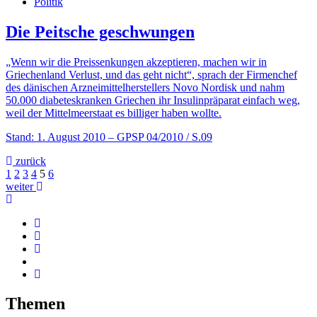
Politik
Die Peitsche geschwungen
„Wenn wir die Preissenkungen akzeptieren, machen wir in
Griechenland Verlust, und das geht nicht“, sprach der Firmenchef
des dänischen Arzneimittelherstellers Novo Nordisk und nahm
50.000 diabeteskranken Griechen ihr Insulinpräparat einfach weg,
weil der Mittelmeerstaat es billiger haben wollte.
Stand: 1. August 2010
– GPSP 04/2010 / S.09
zurück
1
2
3
4
5
6
weiter
Themen