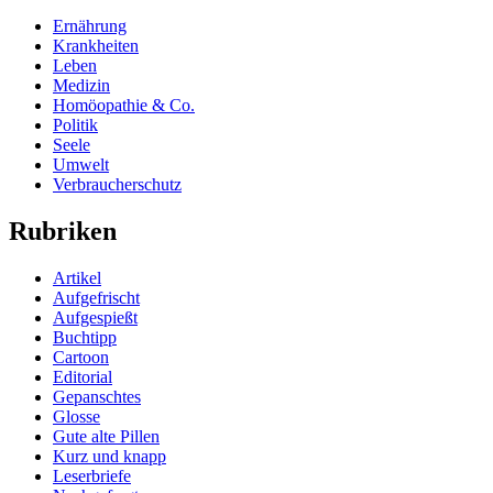
Ernährung
Krankheiten
Leben
Medizin
Homöopathie & Co.
Politik
Seele
Umwelt
Verbraucherschutz
Rubriken
Artikel
Aufgefrischt
Aufgespießt
Buchtipp
Cartoon
Editorial
Gepanschtes
Glosse
Gute alte Pillen
Kurz und knapp
Leserbriefe