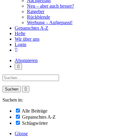
Nachgefragt
Neu – aber auch besser?
Ratgeber
Rückblende
Werbung – Aufgepasst!
Gepanschtes A-Z
Hefte
Wir über uns
Login
Abonnieren
Suche:
Suchen in:
Alle Beiträge
Gepanschtes A-Z
Schlagwörter
Glosse