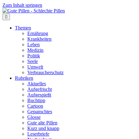
Zum Inhalt springen
Themen
Ernährung
Krankheiten
Leben
Medizin
Politik
Seele
Umwelt
Verbraucherschutz
Rubriken
Aktuelles
Aufgefrischt
Aufgespießt
Buchtipp
Cartoon
Gepanschtes
Glosse
Gute alte Pillen
Kurz und knapp
Leserbriefe