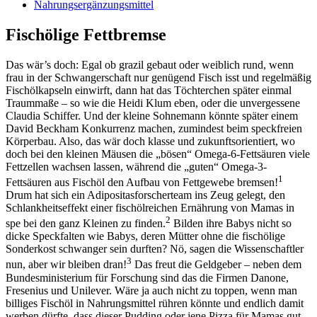
Nahrungsergänzungsmittel
Fischölige Fettbremse
Das wär’s doch: Egal ob grazil gebaut oder weiblich rund, wenn
frau in der Schwangerschaft nur genügend Fisch isst und regelmäßig
Fischölkapseln einwirft, dann hat das Töchterchen später einmal
Traummaße – so wie die Heidi Klum eben, oder die unvergessene
Claudia Schiffer. Und der kleine Sohnemann könnte später einem
David Beckham Konkurrenz machen, zumindest beim speckfreien
Körperbau. Also, das wär doch klasse und zukunftsorientiert, wo
doch bei den kleinen Mäusen die „bösen“ Omega-6-Fettsäuren viele
Fettzellen wachsen lassen, während die „guten“ Omega-3-
1
Fettsäuren aus Fischöl den Aufbau von Fettgewebe bremsen!
Drum hat sich ein Adipositasforscherteam ins Zeug gelegt, den
Schlankheitseffekt einer fischölreichen Ernährung von Mamas in
2
spe bei den ganz Kleinen zu finden.
Bilden ihre Babys nicht so
dicke Speckfalten wie Babys, deren Mütter ohne die fischölige
Sonderkost schwanger sein durften? Nö, sagen die Wissenschaftler
3
nun, aber wir bleiben dran!
Das freut die Geldgeber – neben dem
Bundesministerium für Forschung sind das die Firmen Danone,
Fresenius und Unilever. Wäre ja auch nicht zu toppen, wenn man
billiges Fischöl in Nahrungsmittel rühren könnte und endlich damit
werben dürfte, dass dieser Pudding oder jene Pizza für Mamas gut