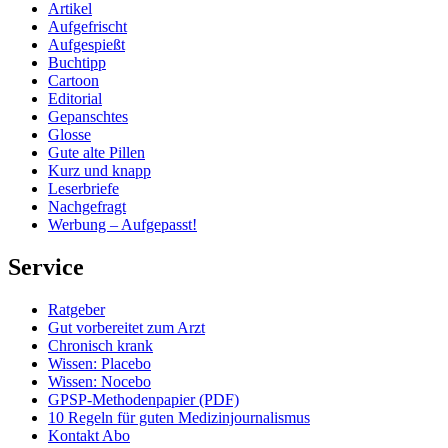
Artikel
Aufgefrischt
Aufgespießt
Buchtipp
Cartoon
Editorial
Gepanschtes
Glosse
Gute alte Pillen
Kurz und knapp
Leserbriefe
Nachgefragt
Werbung – Aufgepasst!
Service
Ratgeber
Gut vorbereitet zum Arzt
Chronisch krank
Wissen: Placebo
Wissen: Nocebo
GPSP-Methodenpapier (PDF)
10 Regeln für guten Medizinjournalismus
Kontakt Abo