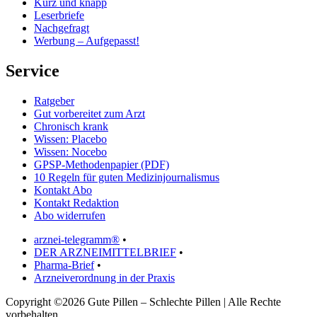
Kurz und knapp
Leserbriefe
Nachgefragt
Werbung – Aufgepasst!
Service
Ratgeber
Gut vorbereitet zum Arzt
Chronisch krank
Wissen: Placebo
Wissen: Nocebo
GPSP-Methodenpapier (PDF)
10 Regeln für guten Medizinjournalismus
Kontakt Abo
Kontakt Redaktion
Abo widerrufen
arznei-telegramm®
•
DER ARZNEIMITTELBRIEF
•
Pharma-Brief
•
Arzneiverordnung in der Praxis
Copyright ©2026 Gute Pillen – Schlechte Pillen | Alle Rechte
vorbehalten.