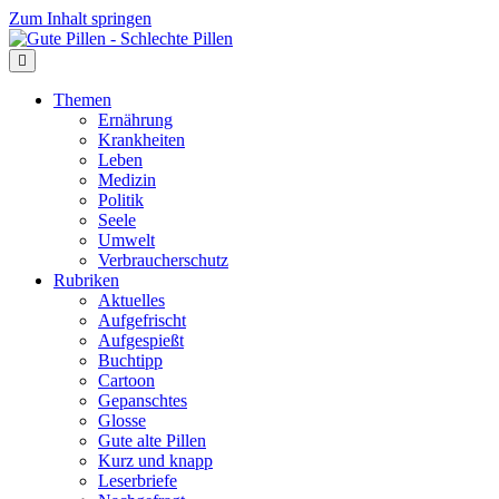
Zum Inhalt springen
Themen
Ernährung
Krankheiten
Leben
Medizin
Politik
Seele
Umwelt
Verbraucherschutz
Rubriken
Aktuelles
Aufgefrischt
Aufgespießt
Buchtipp
Cartoon
Gepanschtes
Glosse
Gute alte Pillen
Kurz und knapp
Leserbriefe