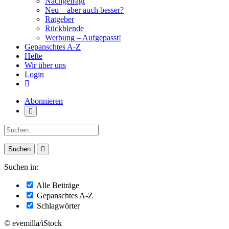
Nachgefragt
Neu – aber auch besser?
Ratgeber
Rückblende
Werbung – Aufgepasst!
Gepanschtes A-Z
Hefte
Wir über uns
Login
Abonnieren
Suche:
Suchen in:
Alle Beiträge
Gepanschtes A-Z
Schlagwörter
© evemilla/iStock